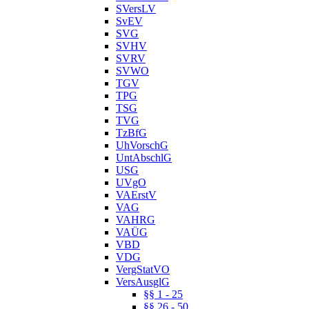
SVersLV
SvEV
SVG
SVHV
SVRV
SVWO
TGV
TPG
TSG
TVG
TzBfG
UhVorschG
UntAbschlG
USG
UVgO
VAErstV
VAG
VAHRG
VAÜG
VBD
VDG
VergStatVO
VersAusglG
§§ 1 - 25
§§ 26 - 50