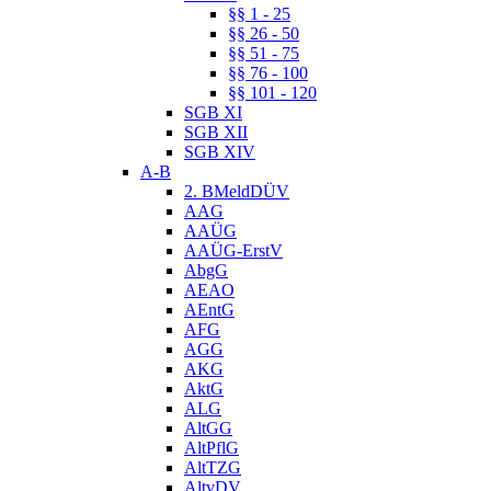
§§ 1 - 25
§§ 26 - 50
§§ 51 - 75
§§ 76 - 100
§§ 101 - 120
SGB XI
SGB XII
SGB XIV
A-B
2. BMeldDÜV
AAG
AAÜG
AAÜG-ErstV
AbgG
AEAO
AEntG
AFG
AGG
AKG
AktG
ALG
AltGG
AltPflG
AltTZG
AltvDV