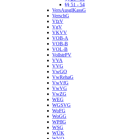
§§ 51 - 54
VersAusglKassG
VerschG
VfzV
VgV
VKVV
VOB-A
VOB-B
VOL-B
VollstrPV
VVA
VVG
VwGO
VwRehaG
VwVfG
VwVG
VwZG
WEG
WGSVG
WoFG
WoGG
WPflG
WSG
WÜK
WVO