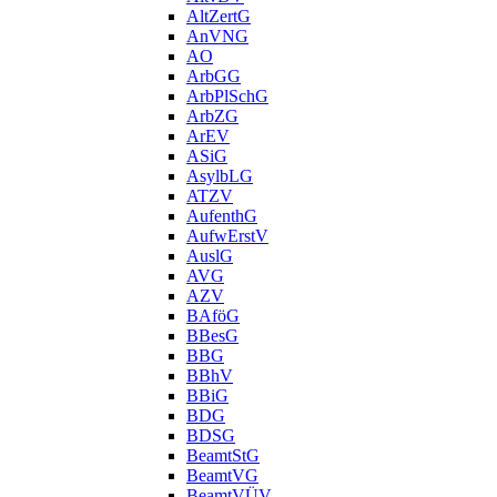
AltZertG
AnVNG
AO
ArbGG
ArbPlSchG
ArbZG
ArEV
ASiG
AsylbLG
ATZV
AufenthG
AufwErstV
AuslG
AVG
AZV
BAföG
BBesG
BBG
BBhV
BBiG
BDG
BDSG
BeamtStG
BeamtVG
BeamtVÜV