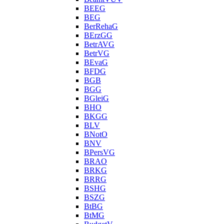
BEEG
BEG
BerRehaG
BErzGG
BetrAVG
BetrVG
BEvaG
BFDG
BGB
BGG
BGleiG
BHO
BKGG
BLV
BNotO
BNV
BPersVG
BRAO
BRKG
BRRG
BSHG
BSZG
BtBG
BtMG