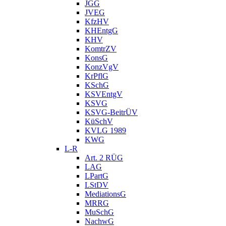
JGG
JVEG
KfzHV
KHEntgG
KHV
KomtrZV
KonsG
KonzVgV
KrPflG
KSchG
KSVEntgV
KSVG
KSVG-BeitrÜV
KüSchV
KVLG 1989
KWG
L-R
Art. 2 RÜG
LAG
LPartG
LStDV
MediationsG
MRRG
MuSchG
NachwG