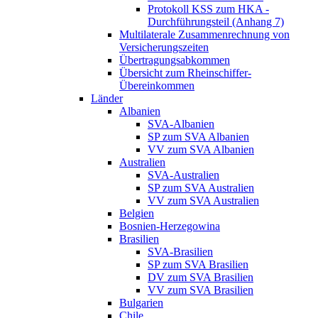
Protokoll KSS zum HKA -
Durchführungsteil (Anhang 7)
Multilaterale Zusammenrechnung von
Versicherungszeiten
Übertragungsabkommen
Übersicht zum Rheinschiffer-
Übereinkommen
Länder
Albanien
SVA-Albanien
SP zum SVA Albanien
VV zum SVA Albanien
Australien
SVA-Australien
SP zum SVA Australien
VV zum SVA Australien
Belgien
Bosnien-Herzegowina
Brasilien
SVA-Brasilien
SP zum SVA Brasilien
DV zum SVA Brasilien
VV zum SVA Brasilien
Bulgarien
Chile