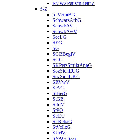
RVWZPauschBeitrV
S-Z
5. VermBG
SchwarzArbG
SchwbAV
SchwbAwV
SeeLG
SEG
SG
SGBBeglV
SGG
SKPersStruktAnpG
SozSichEUG
SozSichUKG
SRVwV
StAG
StBerG
StGB
StIdV
StPO
StrEG
StrRehaG
StVollzG
SUrlV
SVAG-Saar