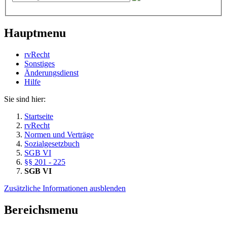
Hauptmenu
rvRecht
Sonstiges
Änderungsdienst
Hil­fe
Sie sind hier:
Startseite
rvRecht
Normen und Verträge
Sozialgesetzbuch
SGB VI
§§ 201 - 225
SGB VI
Zusätzliche Informationen ausblenden
Bereichsmenu