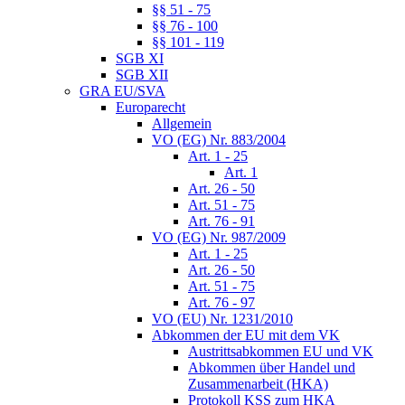
§§ 51 - 75
§§ 76 - 100
§§ 101 - 119
SGB XI
SGB XII
GRA EU/SVA
Europarecht
Allgemein
VO (EG) Nr. 883/2004
Art. 1 - 25
Art. 1
Art. 26 - 50
Art. 51 - 75
Art. 76 - 91
VO (EG) Nr. 987/2009
Art. 1 - 25
Art. 26 - 50
Art. 51 - 75
Art. 76 - 97
VO (EU) Nr. 1231/2010
Abkommen der EU mit dem VK
Austrittsabkommen EU und VK
Abkommen über Handel und
Zusammenarbeit (HKA)
Protokoll KSS zum HKA