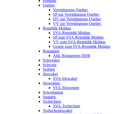
Portugal
Quebec
Vereinbarung Quebec
SP zur Vereinbarung Quebec
DV zur Vereinbarung Quebec
VV zur Vereinbarung Quebec
Republik Moldau
SVA-Republik Moldau
SP zum SVA-Republik Moldau
VV zum SVA-Republik Moldau
Gesetz zum SVA-Republik Moldau
Rumänien
Abk. Rumaenien DDR
Schweden
Schweiz
Serbien
Slowakei
SVA-Slowakei
Slowenien
SVA-Slowenien
Sowjetunion
Spanien
Tschechien
SVA-Tschechien
Tschechoslowakei