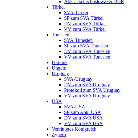
Abk . Tschechoslowakei DDR
Türkei
SVA-Türkei
SP zum SVA Türkei
DV zum SVA Türkei
VV zum SVA Türkei
Tunesien
SVA-Tunesien
SP zum SVA Tunesien
DV zum SVA Tunesien
VV zum SVA Tunesien
Ukraine
Ungarn
Uruguay
SVA-Uruguay
DV zum SVA Uruguay
Protokoll zum SVA Uruguay
VV zum SVA Uruguay
USA
SVA-USA
SP zum Abk. USA
DV zum SVA USA
VV zum SVA USA
Vereinigtes Königreich
Zypern