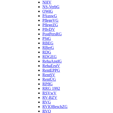
NHV
NS-VerbG
OWiG
PAuswG
PflegeVG
PflegeZG
PflvDV
PostPersRG
PStG
RBEG
RBerG
RDG
RDGEG
RehaAnglG
RehaErstV
RentEPPG
RentSV
RentÜG
RPflG
RRG 1992
RSVwV
RV-BZV
RVG
RVIOBeschZG
RVO