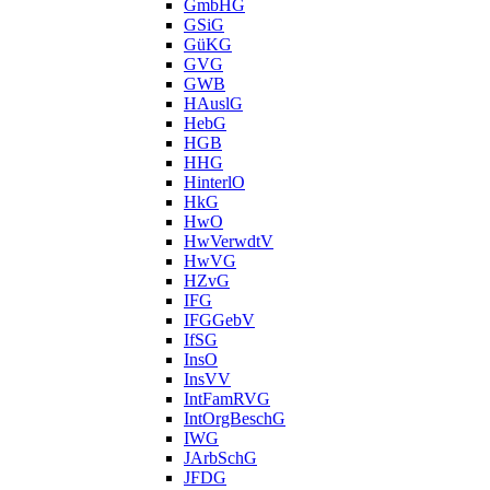
GmbHG
GSiG
GüKG
GVG
GWB
HAuslG
HebG
HGB
HHG
HinterlO
HkG
HwO
HwVerwdtV
HwVG
HZvG
IFG
IFGGebV
IfSG
InsO
InsVV
IntFamRVG
IntOrgBeschG
IWG
JArbSchG
JFDG