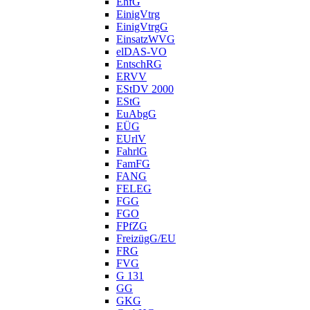
EhfG
EinigVtrg
EinigVtrgG
EinsatzWVG
elDAS-VO
EntschRG
ERVV
EStDV 2000
EStG
EuAbgG
EÜG
EUrlV
FahrlG
FamFG
FANG
FELEG
FGG
FGO
FPfZG
FreizügG/EU
FRG
FVG
G 131
GG
GKG