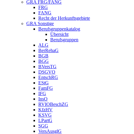
GRA FRG/FANG
FRG
FANG
Recht der Herkunftsgebiete
GRA Sonstige
Berufsgruppenkatalog
Übersicht
Berufsgruppen
ALG
BerRehaG
BGB
BGG
BVersTG
DSGVO
EntschRG
EStG
FamFG
IFG
InsO
RVIOBeschZG
KfzHV
KSVG
LPartG
SGG
VersAusglG