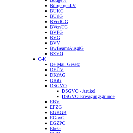
BudgetV
Bürgergeld-V
BUKG
BUrlG
BVerfGG
BVersTG
BVFG
BVG
BVV
BwBeamtAusglG
BZVO
C-K
De-Mail-Gesetz
DEÜV
DKfAG
DRiG
DSGVO
DSGVO - Artikel
DSGVO-Erwägungsgründe
EBV
EFZG
EGBGB
EGovG
EGZPO
EheG