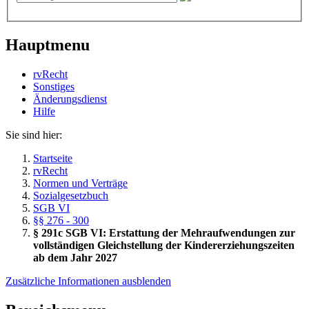
Hauptmenu
rvRecht
Sonstiges
Änderungsdienst
Hil­fe
Sie sind hier:
Startseite
rvRecht
Normen und Verträge
Sozialgesetzbuch
SGB VI
§§ 276 - 300
§ 291c SGB VI: Erstattung der Mehraufwendungen zur
vollständigen Gleichstellung der Kindererziehungszeiten
ab dem Jahr 2027
Zusätzliche Informationen ausblenden