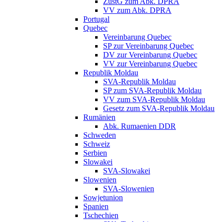
ZustG zum Abk. DPRA
VV zum Abk. DPRA
Portugal
Quebec
Vereinbarung Quebec
SP zur Vereinbarung Quebec
DV zur Vereinbarung Quebec
VV zur Vereinbarung Quebec
Republik Moldau
SVA-Republik Moldau
SP zum SVA-Republik Moldau
VV zum SVA-Republik Moldau
Gesetz zum SVA-Republik Moldau
Rumänien
Abk. Rumaenien DDR
Schweden
Schweiz
Serbien
Slowakei
SVA-Slowakei
Slowenien
SVA-Slowenien
Sowjetunion
Spanien
Tschechien