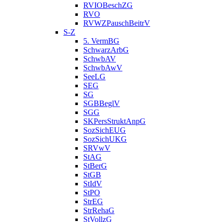
RVIOBeschZG
RVO
RVWZPauschBeitrV
S-Z
5. VermBG
SchwarzArbG
SchwbAV
SchwbAwV
SeeLG
SEG
SG
SGBBeglV
SGG
SKPersStruktAnpG
SozSichEUG
SozSichUKG
SRVwV
StAG
StBerG
StGB
StIdV
StPO
StrEG
StrRehaG
StVollzG