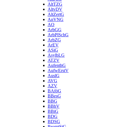
AltTZG
AltvDV
AltZertG
AnVNG
AO
ArbGG
ArbPlSchG
ArbZG
ArEV
ASiG
AsylbLG
ATZV
AufenthG
AufwErstV
AuslG
AVG
AZV
BAföG
BBesG
BBG
BBhV
BBiG
BDG
BDSG
BeamtStG