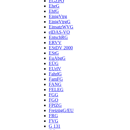
EGZPO
EheG
EhfG
EinigVtrg
EinigVtrgG
EinsatzWVG
elDAS-VO
EntschRG
ERVV
EStDV 2000
EStG
EuAbgG
EÜG
EUrlV
FahrlG
FamFG
FANG
FELEG
FGG
FGO
FPfZG
FreizügG/EU
FRG
FVG
G 131