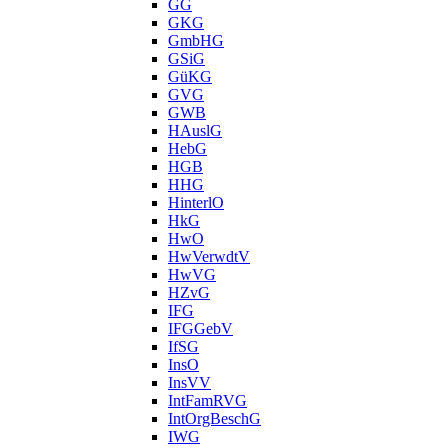
GG
GKG
GmbHG
GSiG
GüKG
GVG
GWB
HAuslG
HebG
HGB
HHG
HinterlO
HkG
HwO
HwVerwdtV
HwVG
HZvG
IFG
IFGGebV
IfSG
InsO
InsVV
IntFamRVG
IntOrgBeschG
IWG