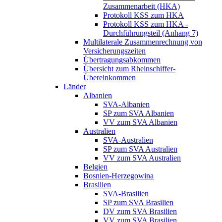
Zusammenarbeit (HKA)
Protokoll KSS zum HKA
Protokoll KSS zum HKA -
Durchführungsteil (Anhang 7)
Multilaterale Zusammenrechnung von
Versicherungszeiten
Übertragungsabkommen
Übersicht zum Rheinschiffer-
Übereinkommen
Länder
Albanien
SVA-Albanien
SP zum SVA Albanien
VV zum SVA Albanien
Australien
SVA-Australien
SP zum SVA Australien
VV zum SVA Australien
Belgien
Bosnien-Herzegowina
Brasilien
SVA-Brasilien
SP zum SVA Brasilien
DV zum SVA Brasilien
VV zum SVA Brasilien