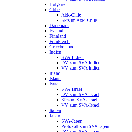
Bulgarien
Chile
Abk-Chile
SP zum Abk. Chile
Dänemark
Estland
Finnland
Frankreich
Griechenland
Indien
SVA-Indien
DV zum SVA Indien
VV zum SVA Indien
Irland
Island
Israel
SVA-Israel
DV zum SVA-Israel
SP zum SVA-Israel
VV zum SVA-Israel
Italien
Japan
SVA-Japan
Protokoll zum SVA Japan
DV zum SVA Japan