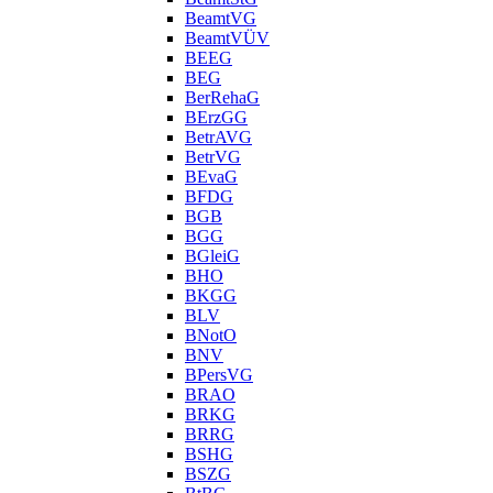
BeamtVG
BeamtVÜV
BEEG
BEG
BerRehaG
BErzGG
BetrAVG
BetrVG
BEvaG
BFDG
BGB
BGG
BGleiG
BHO
BKGG
BLV
BNotO
BNV
BPersVG
BRAO
BRKG
BRRG
BSHG
BSZG