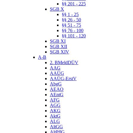
§§ 201 - 225
SGB X
§§ 1 - 25
§§ 26 - 50
§§ 51 - 75
§§ 76 - 100
§§ 101 - 120
SGB XI
SGB XII
SGB XIV
A-B
2. BMeldDÜV
AAG
AAÜG
AAÜG-ErstV
AbgG
AEAO
AEntG
AFG
AGG
AKG
AktG
ALG
AltGG
AltPflG