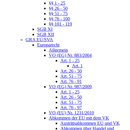
§§ 1 - 25
§§ 26 - 50
§§ 51 - 75
§§ 76 - 100
§§ 101 - 119
SGB XI
SGB XII
GRA EU/SVA
Europarecht
Allgemein
VO (EG) Nr. 883/2004
Art. 1 - 25
Art. 1
Art. 26 - 50
Art. 51 - 75
Art. 76 - 91
VO (EG) Nr. 987/2009
Art. 1 - 25
Art. 26 - 50
Art. 51 - 75
Art. 76 - 97
VO (EU) Nr. 1231/2010
Abkommen der EU mit dem VK
Austrittsabkommen EU und VK
Abkommen über Handel und