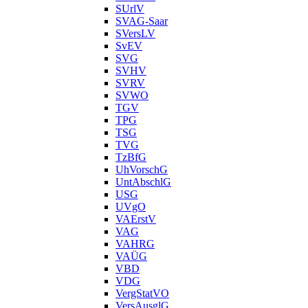
SUrlV
SVAG-Saar
SVersLV
SvEV
SVG
SVHV
SVRV
SVWO
TGV
TPG
TSG
TVG
TzBfG
UhVorschG
UntAbschlG
USG
UVgO
VAErstV
VAG
VAHRG
VAÜG
VBD
VDG
VergStatVO
VersAusglG