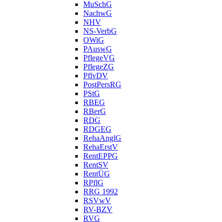
MuSchG
NachwG
NHV
NS-VerbG
OWiG
PAuswG
PflegeVG
PflegeZG
PflvDV
PostPersRG
PStG
RBEG
RBerG
RDG
RDGEG
RehaAnglG
RehaErstV
RentEPPG
RentSV
RentÜG
RPflG
RRG 1992
RSVwV
RV-BZV
RVG