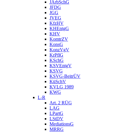
JArbSchG
JFDG
JGG
JVEG
KfzHV
KHEntgG
KHV
KomtrZV
KonsG
KonzVgV
KrPflG
KSchG
KSVEntgV
KSVG
KSVG-BeitrÜV
KüSchV
KVLG 1989
KWG
L-R
Art. 2 RÜG
LAG
LPartG
LStDV
MediationsG
MRRG