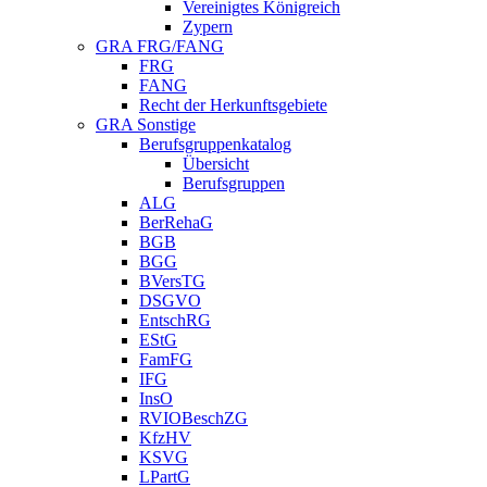
Vereinigtes Königreich
Zypern
GRA FRG/FANG
FRG
FANG
Recht der Herkunftsgebiete
GRA Sonstige
Berufsgruppenkatalog
Übersicht
Berufsgruppen
ALG
BerRehaG
BGB
BGG
BVersTG
DSGVO
EntschRG
EStG
FamFG
IFG
InsO
RVIOBeschZG
KfzHV
KSVG
LPartG