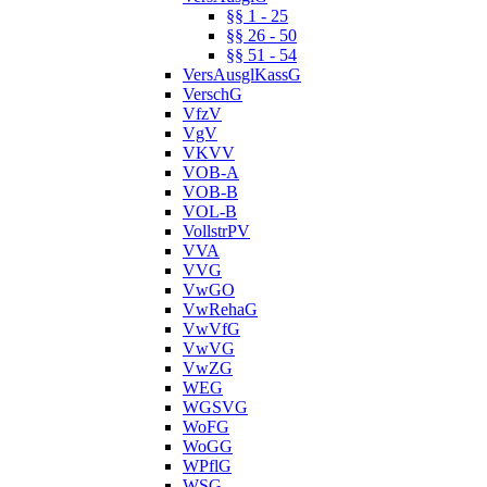
§§ 1 - 25
§§ 26 - 50
§§ 51 - 54
VersAusglKassG
VerschG
VfzV
VgV
VKVV
VOB-A
VOB-B
VOL-B
VollstrPV
VVA
VVG
VwGO
VwRehaG
VwVfG
VwVG
VwZG
WEG
WGSVG
WoFG
WoGG
WPflG
WSG