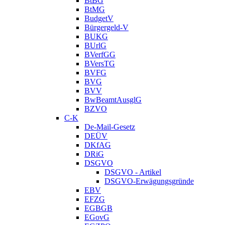
BtBG
BtMG
BudgetV
Bürgergeld-V
BUKG
BUrlG
BVerfGG
BVersTG
BVFG
BVG
BVV
BwBeamtAusglG
BZVO
C-K
De-Mail-Gesetz
DEÜV
DKfAG
DRiG
DSGVO
DSGVO - Artikel
DSGVO-Erwägungsgründe
EBV
EFZG
EGBGB
EGovG