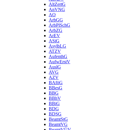
AltZertG
AnVNG
AO
ArbGG
ArbPlSchG
ArbZG
ArEV
ASiG
AsylbLG
ATZV
AufenthG
AufwErstV
AuslG
AVG
AZV
BAföG
BBesG
BBG
BBhV
BBiG
BDG
BDSG
BeamtStG
BeamtVG
BeamtVÜV