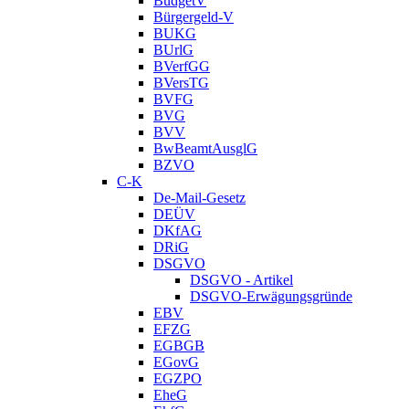
BudgetV
Bürgergeld-V
BUKG
BUrlG
BVerfGG
BVersTG
BVFG
BVG
BVV
BwBeamtAusglG
BZVO
C-K
De-Mail-Gesetz
DEÜV
DKfAG
DRiG
DSGVO
DSGVO - Artikel
DSGVO-Erwägungsgründe
EBV
EFZG
EGBGB
EGovG
EGZPO
EheG