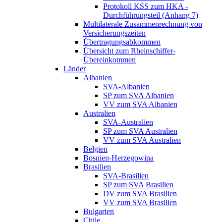
Protokoll KSS zum HKA -
Durchführungsteil (Anhang 7)
Multilaterale Zusammenrechnung von
Versicherungszeiten
Übertragungsabkommen
Übersicht zum Rheinschiffer-
Übereinkommen
Länder
Albanien
SVA-Albanien
SP zum SVA Albanien
VV zum SVA Albanien
Australien
SVA-Australien
SP zum SVA Australien
VV zum SVA Australien
Belgien
Bosnien-Herzegowina
Brasilien
SVA-Brasilien
SP zum SVA Brasilien
DV zum SVA Brasilien
VV zum SVA Brasilien
Bulgarien
Chile