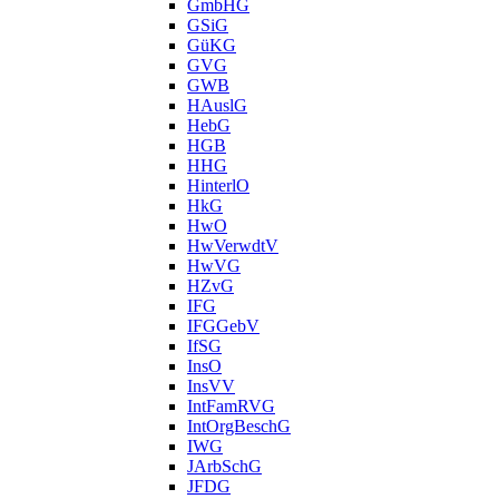
GmbHG
GSiG
GüKG
GVG
GWB
HAuslG
HebG
HGB
HHG
HinterlO
HkG
HwO
HwVerwdtV
HwVG
HZvG
IFG
IFGGebV
IfSG
InsO
InsVV
IntFamRVG
IntOrgBeschG
IWG
JArbSchG
JFDG