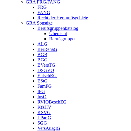
GRA FRG/FANG
FRG
FANG
Recht der Herkunftsgebiete
GRA Sonstige
Berufsgruppenkatalog
Übersicht
Berufsgruppen
ALG
BerRehaG
BGB
BGG
BVersTG
DSGVO
EntschRG
EStG
FamFG
IFG
InsO
RVIOBeschZG
KfzHV
KSVG
LPartG
SGG
VersAusglG