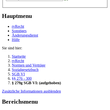
Hauptmenu
rvRecht
Sonstiges
Änderungsdienst
Hil­fe
Sie sind hier:
Startseite
rvRecht
Normen und Verträge
Sozialgesetzbuch
SGB VI
§§ 276 - 300
§ 279g SGB VI: (aufgehoben)
Zusätzliche Informationen ausblenden
Bereichsmenu