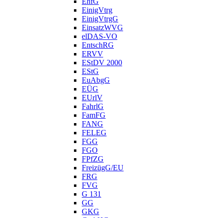
EhfG
EinigVtrg
EinigVtrgG
EinsatzWVG
elDAS-VO
EntschRG
ERVV
EStDV 2000
EStG
EuAbgG
EÜG
EUrlV
FahrlG
FamFG
FANG
FELEG
FGG
FGO
FPfZG
FreizügG/EU
FRG
FVG
G 131
GG
GKG