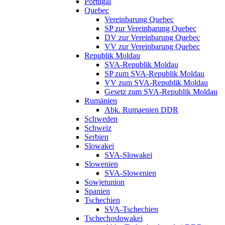
Portugal
Quebec
Vereinbarung Quebec
SP zur Vereinbarung Quebec
DV zur Vereinbarung Quebec
VV zur Vereinbarung Quebec
Republik Moldau
SVA-Republik Moldau
SP zum SVA-Republik Moldau
VV zum SVA-Republik Moldau
Gesetz zum SVA-Republik Moldau
Rumänien
Abk. Rumaenien DDR
Schweden
Schweiz
Serbien
Slowakei
SVA-Slowakei
Slowenien
SVA-Slowenien
Sowjetunion
Spanien
Tschechien
SVA-Tschechien
Tschechoslowakei