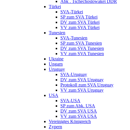
Abk . Tschechoslowakei DDR
Türkei
SVA-Türkei
SP zum SVA Türkei
DV zum SVA Türkei
VV zum SVA Türkei
Tunesien
SVA-Tunesien
SP zum SVA Tunesien
DV zum SVA Tunesien
VV zum SVA Tunesien
Ukraine
Ungarn
Uruguay
SVA-Uruguay
DV zum SVA Uruguay
Protokoll zum SVA Uruguay
VV zum SVA Uruguay
USA
SVA-USA
SP zum Abk. USA
DV zum SVA USA
VV zum SVA USA
Vereinigtes Königreich
Zypern