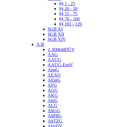
§§ 1 - 25
§§ 26 - 50
§§ 51 - 75
§§ 76 - 100
§§ 101 - 120
SGB XI
SGB XII
SGB XIV
A-B
2. BMeldDÜV
AAG
AAÜG
AAÜG-ErstV
AbgG
AEAO
AEntG
AFG
AGG
AKG
AktG
ALG
AltGG
AltPflG
AltTZG
AltvDV