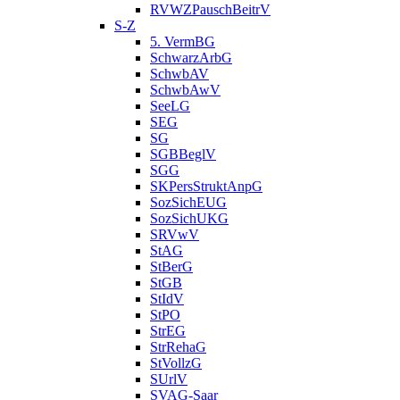
RVWZPauschBeitrV
S-Z
5. VermBG
SchwarzArbG
SchwbAV
SchwbAwV
SeeLG
SEG
SG
SGBBeglV
SGG
SKPersStruktAnpG
SozSichEUG
SozSichUKG
SRVwV
StAG
StBerG
StGB
StIdV
StPO
StrEG
StrRehaG
StVollzG
SUrlV
SVAG-Saar