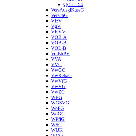
§§ 51 - 54
VersAusglKassG
VerschG
VfzV
VgV
VKVV
VOB-A
VOB-B
VOL-B
VollstrPV
VVA
VVG
VwGO
VwRehaG
VwVfG
VwVG
VwZG
WEG
WGSVG
WoFG
WoGG
WPflG
WSG
WÜK
WVO