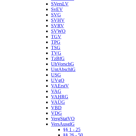
SVersLV
SvEV
SVG
SVHV
SVRV
SVWO
TGV
TPG
TSG
TVG
TzBfG
UhVorschG
UntAbschlG
USG
UVgO
VAErstV
VAG
VAHRG
VAÜG
VBD
VDG
VergStatVO
VersAusglG
§§ 1 - 25
§§ 26 - 50