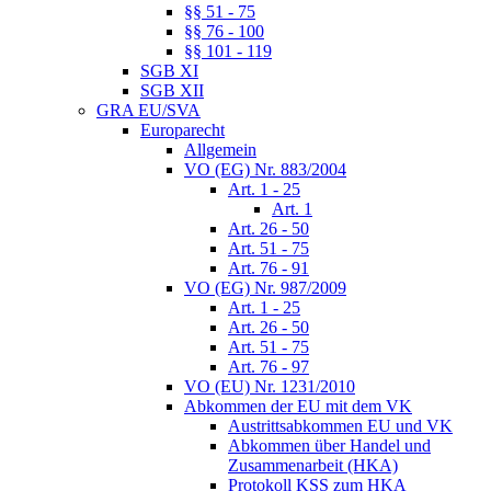
§§ 51 - 75
§§ 76 - 100
§§ 101 - 119
SGB XI
SGB XII
GRA EU/SVA
Europarecht
Allgemein
VO (EG) Nr. 883/2004
Art. 1 - 25
Art. 1
Art. 26 - 50
Art. 51 - 75
Art. 76 - 91
VO (EG) Nr. 987/2009
Art. 1 - 25
Art. 26 - 50
Art. 51 - 75
Art. 76 - 97
VO (EU) Nr. 1231/2010
Abkommen der EU mit dem VK
Austrittsabkommen EU und VK
Abkommen über Handel und
Zusammenarbeit (HKA)
Protokoll KSS zum HKA