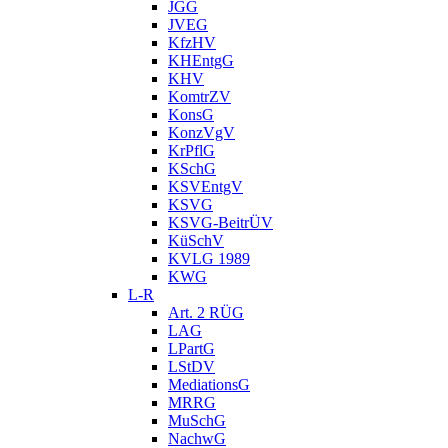
JGG
JVEG
KfzHV
KHEntgG
KHV
KomtrZV
KonsG
KonzVgV
KrPflG
KSchG
KSVEntgV
KSVG
KSVG-BeitrÜV
KüSchV
KVLG 1989
KWG
L-R
Art. 2 RÜG
LAG
LPartG
LStDV
MediationsG
MRRG
MuSchG
NachwG