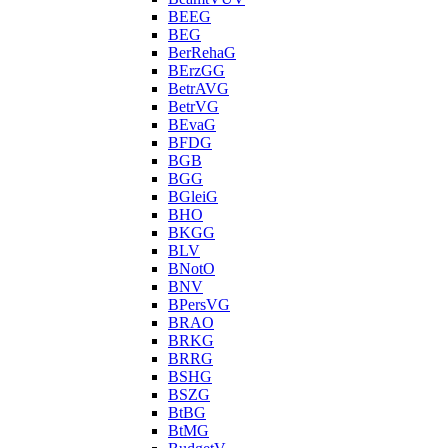
BEEG
BEG
BerRehaG
BErzGG
BetrAVG
BetrVG
BEvaG
BFDG
BGB
BGG
BGleiG
BHO
BKGG
BLV
BNotO
BNV
BPersVG
BRAO
BRKG
BRRG
BSHG
BSZG
BtBG
BtMG