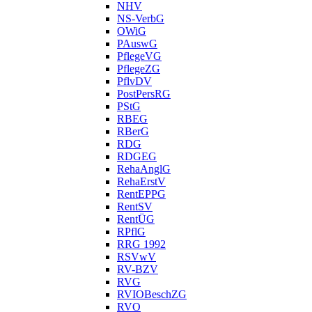
NHV
NS-VerbG
OWiG
PAuswG
PflegeVG
PflegeZG
PflvDV
PostPersRG
PStG
RBEG
RBerG
RDG
RDGEG
RehaAnglG
RehaErstV
RentEPPG
RentSV
RentÜG
RPflG
RRG 1992
RSVwV
RV-BZV
RVG
RVIOBeschZG
RVO