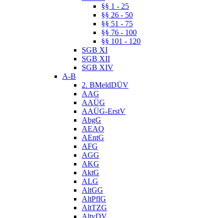
§§ 1 - 25
§§ 26 - 50
§§ 51 - 75
§§ 76 - 100
§§ 101 - 120
SGB XI
SGB XII
SGB XIV
A-B
2. BMeldDÜV
AAG
AAÜG
AAÜG-ErstV
AbgG
AEAO
AEntG
AFG
AGG
AKG
AktG
ALG
AltGG
AltPflG
AltTZG
AltvDV