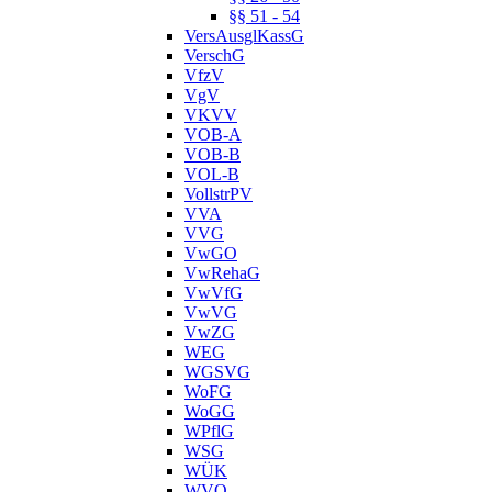
§§ 51 - 54
VersAusglKassG
VerschG
VfzV
VgV
VKVV
VOB-A
VOB-B
VOL-B
VollstrPV
VVA
VVG
VwGO
VwRehaG
VwVfG
VwVG
VwZG
WEG
WGSVG
WoFG
WoGG
WPflG
WSG
WÜK
WVO