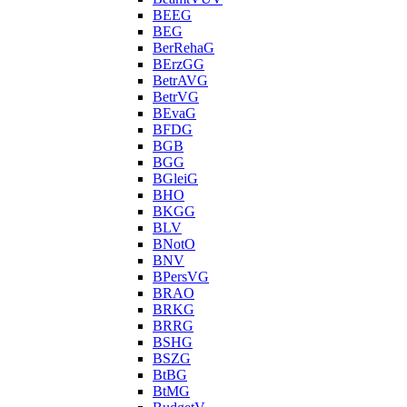
BEEG
BEG
BerRehaG
BErzGG
BetrAVG
BetrVG
BEvaG
BFDG
BGB
BGG
BGleiG
BHO
BKGG
BLV
BNotO
BNV
BPersVG
BRAO
BRKG
BRRG
BSHG
BSZG
BtBG
BtMG