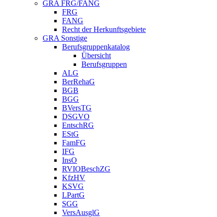
GRA FRG/FANG
FRG
FANG
Recht der Herkunftsgebiete
GRA Sonstige
Berufsgruppenkatalog
Übersicht
Berufsgruppen
ALG
BerRehaG
BGB
BGG
BVersTG
DSGVO
EntschRG
EStG
FamFG
IFG
InsO
RVIOBeschZG
KfzHV
KSVG
LPartG
SGG
VersAusglG