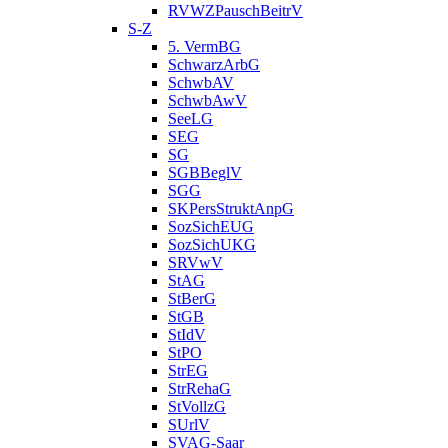
RVWZPauschBeitrV
S-Z
5. VermBG
SchwarzArbG
SchwbAV
SchwbAwV
SeeLG
SEG
SG
SGBBeglV
SGG
SKPersStruktAnpG
SozSichEUG
SozSichUKG
SRVwV
StAG
StBerG
StGB
StIdV
StPO
StrEG
StrRehaG
StVollzG
SUrlV
SVAG-Saar