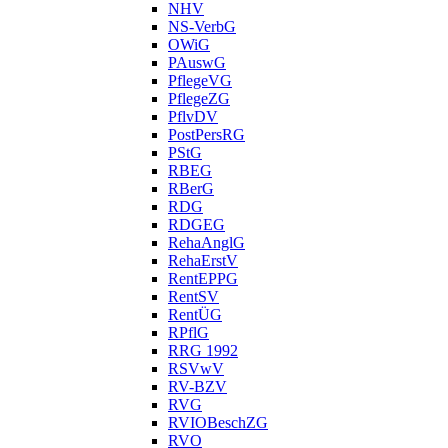
NHV
NS-VerbG
OWiG
PAuswG
PflegeVG
PflegeZG
PflvDV
PostPersRG
PStG
RBEG
RBerG
RDG
RDGEG
RehaAnglG
RehaErstV
RentEPPG
RentSV
RentÜG
RPflG
RRG 1992
RSVwV
RV-BZV
RVG
RVIOBeschZG
RVO