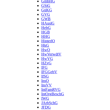
GmbHG
GSiG
GüKG
GVG
GWB
HAuslG
HebG
HGB
HHG
HinterlO
HkG
HwO
HwVerwdtV
HwVG
HZvG
IFG
IFGGebV
IfSG
InsO
InsVV
IntFamRVG
IntOrgBeschG
IWG
JArbSchG
JFDG