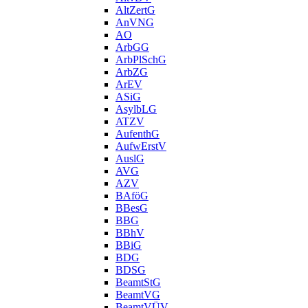
AltZertG
AnVNG
AO
ArbGG
ArbPlSchG
ArbZG
ArEV
ASiG
AsylbLG
ATZV
AufenthG
AufwErstV
AuslG
AVG
AZV
BAföG
BBesG
BBG
BBhV
BBiG
BDG
BDSG
BeamtStG
BeamtVG
BeamtVÜV