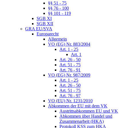
§§ 51 - 75
§§ 76 - 100
§§ 101 - 119
SGB XI
SGB XII
GRA EU/SVA
Europarecht
Allgemein
VO (EG) Nr. 883/2004
Art. 1 - 25
Art. 1
Art. 26 - 50
Art. 51 - 75
Art. 76 - 91
VO (EG) Nr. 987/2009
Art. 1 - 25
Art. 26 - 50
Art. 51 - 75
Art. 76 - 97
VO (EU) Nr. 1231/2010
Abkommen der EU mit dem VK
Austrittsabkommen EU und VK
Abkommen über Handel und
Zusammenarbeit (HKA)
Protokoll KSS zum HKA