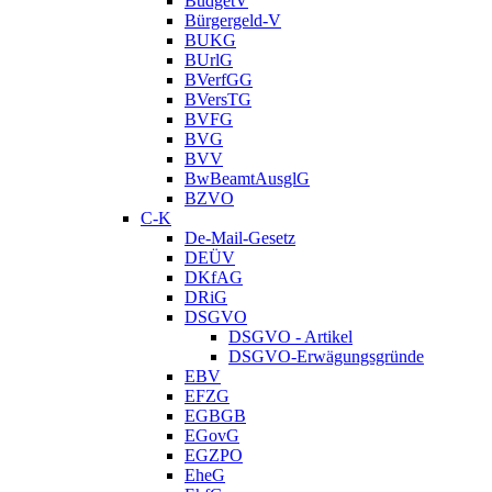
BudgetV
Bürgergeld-V
BUKG
BUrlG
BVerfGG
BVersTG
BVFG
BVG
BVV
BwBeamtAusglG
BZVO
C-K
De-Mail-Gesetz
DEÜV
DKfAG
DRiG
DSGVO
DSGVO - Artikel
DSGVO-Erwägungsgründe
EBV
EFZG
EGBGB
EGovG
EGZPO
EheG