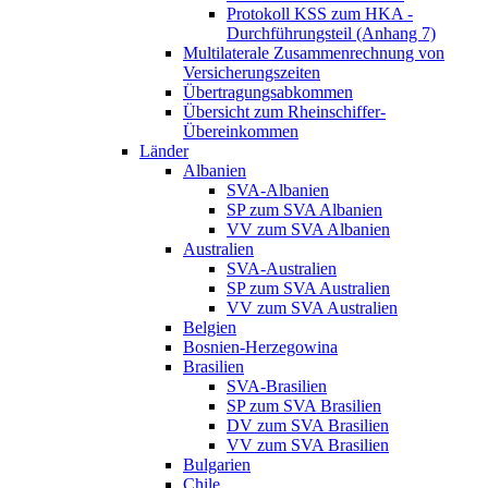
Protokoll KSS zum HKA -
Durchführungsteil (Anhang 7)
Multilaterale Zusammenrechnung von
Versicherungszeiten
Übertragungsabkommen
Übersicht zum Rheinschiffer-
Übereinkommen
Länder
Albanien
SVA-Albanien
SP zum SVA Albanien
VV zum SVA Albanien
Australien
SVA-Australien
SP zum SVA Australien
VV zum SVA Australien
Belgien
Bosnien-Herzegowina
Brasilien
SVA-Brasilien
SP zum SVA Brasilien
DV zum SVA Brasilien
VV zum SVA Brasilien
Bulgarien
Chile