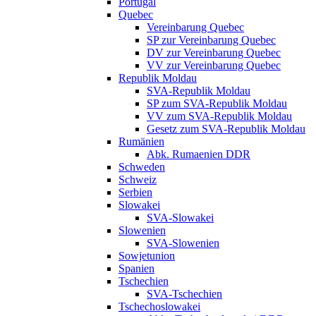
Portugal
Quebec
Vereinbarung Quebec
SP zur Vereinbarung Quebec
DV zur Vereinbarung Quebec
VV zur Vereinbarung Quebec
Republik Moldau
SVA-Republik Moldau
SP zum SVA-Republik Moldau
VV zum SVA-Republik Moldau
Gesetz zum SVA-Republik Moldau
Rumänien
Abk. Rumaenien DDR
Schweden
Schweiz
Serbien
Slowakei
SVA-Slowakei
Slowenien
SVA-Slowenien
Sowjetunion
Spanien
Tschechien
SVA-Tschechien
Tschechoslowakei