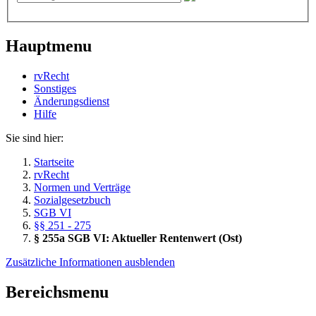
Hauptmenu
rvRecht
Sonstiges
Änderungsdienst
Hil­fe
Sie sind hier:
Startseite
rvRecht
Normen und Verträge
Sozialgesetzbuch
SGB VI
§§ 251 - 275
§ 255a SGB VI: Aktueller Rentenwert (Ost)
Zusätzliche Informationen ausblenden
Bereichsmenu