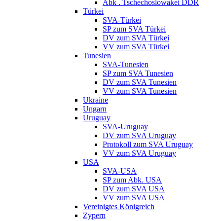
Abk . Tschechoslowakei DDR
Türkei
SVA-Türkei
SP zum SVA Türkei
DV zum SVA Türkei
VV zum SVA Türkei
Tunesien
SVA-Tunesien
SP zum SVA Tunesien
DV zum SVA Tunesien
VV zum SVA Tunesien
Ukraine
Ungarn
Uruguay
SVA-Uruguay
DV zum SVA Uruguay
Protokoll zum SVA Uruguay
VV zum SVA Uruguay
USA
SVA-USA
SP zum Abk. USA
DV zum SVA USA
VV zum SVA USA
Vereinigtes Königreich
Zypern