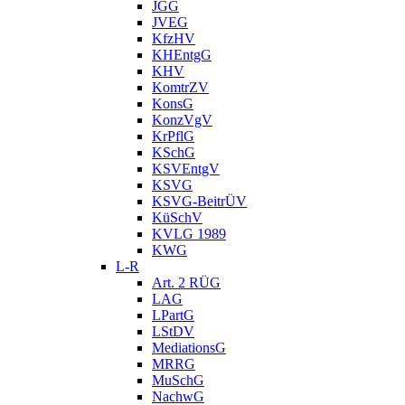
JGG
JVEG
KfzHV
KHEntgG
KHV
KomtrZV
KonsG
KonzVgV
KrPflG
KSchG
KSVEntgV
KSVG
KSVG-BeitrÜV
KüSchV
KVLG 1989
KWG
L-R
Art. 2 RÜG
LAG
LPartG
LStDV
MediationsG
MRRG
MuSchG
NachwG