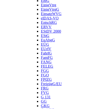
EhfG
EinigVtrg
EinigVtrgG
EinsatzWVG
elDAS-VO
EntschRG
ERVV
EStDV 2000
EStG
EuAbgG
EÜG
EUrlV
FahrlG
FamFG
FANG
FELEG
FGG
FGO
FPfZG
FreizügG/EU
FRG
FVG
G 131
GG
GKG