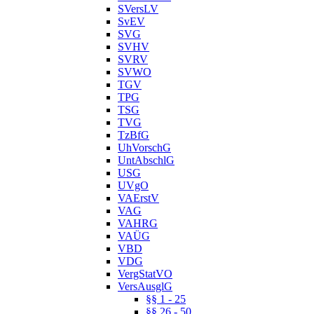
SVersLV
SvEV
SVG
SVHV
SVRV
SVWO
TGV
TPG
TSG
TVG
TzBfG
UhVorschG
UntAbschlG
USG
UVgO
VAErstV
VAG
VAHRG
VAÜG
VBD
VDG
VergStatVO
VersAusglG
§§ 1 - 25
§§ 26 - 50