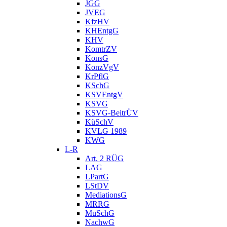
JGG
JVEG
KfzHV
KHEntgG
KHV
KomtrZV
KonsG
KonzVgV
KrPflG
KSchG
KSVEntgV
KSVG
KSVG-BeitrÜV
KüSchV
KVLG 1989
KWG
L-R
Art. 2 RÜG
LAG
LPartG
LStDV
MediationsG
MRRG
MuSchG
NachwG