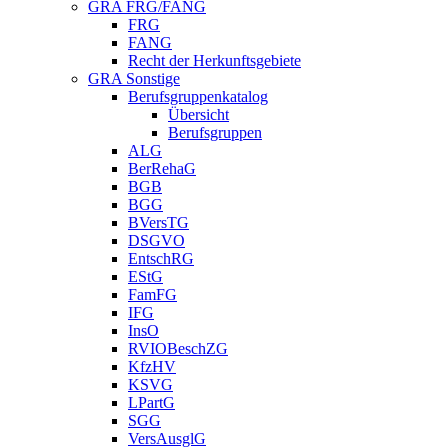
GRA FRG/FANG
FRG
FANG
Recht der Herkunftsgebiete
GRA Sonstige
Berufsgruppenkatalog
Übersicht
Berufsgruppen
ALG
BerRehaG
BGB
BGG
BVersTG
DSGVO
EntschRG
EStG
FamFG
IFG
InsO
RVIOBeschZG
KfzHV
KSVG
LPartG
SGG
VersAusglG