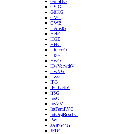
GmbHG
GSiG
GüKG
GVG
GWB
HAuslG
HebG
HGB
HHG
HinterlO
HkG
HwO
HwVerwdtV
HwVG
HZvG
IFG
IFGGebV
IfSG
InsO
InsVV
IntFamRVG
IntOrgBeschG
IWG
JArbSchG
JFDG