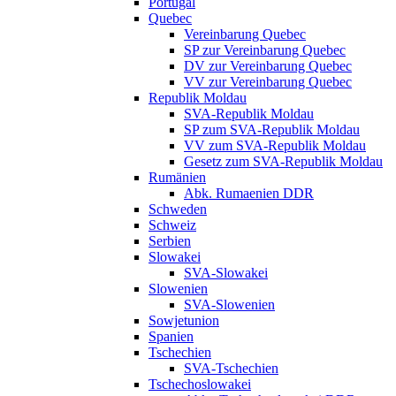
Portugal
Quebec
Vereinbarung Quebec
SP zur Vereinbarung Quebec
DV zur Vereinbarung Quebec
VV zur Vereinbarung Quebec
Republik Moldau
SVA-Republik Moldau
SP zum SVA-Republik Moldau
VV zum SVA-Republik Moldau
Gesetz zum SVA-Republik Moldau
Rumänien
Abk. Rumaenien DDR
Schweden
Schweiz
Serbien
Slowakei
SVA-Slowakei
Slowenien
SVA-Slowenien
Sowjetunion
Spanien
Tschechien
SVA-Tschechien
Tschechoslowakei