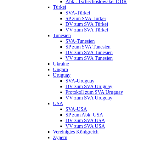
Abk . Tschechoslowakei DDR
Türkei
SVA-Türkei
SP zum SVA Türkei
DV zum SVA Türkei
VV zum SVA Türkei
Tunesien
SVA-Tunesien
SP zum SVA Tunesien
DV zum SVA Tunesien
VV zum SVA Tunesien
Ukraine
Ungarn
Uruguay
SVA-Uruguay
DV zum SVA Uruguay
Protokoll zum SVA Uruguay
VV zum SVA Uruguay
USA
SVA-USA
SP zum Abk. USA
DV zum SVA USA
VV zum SVA USA
Vereinigtes Königreich
Zypern