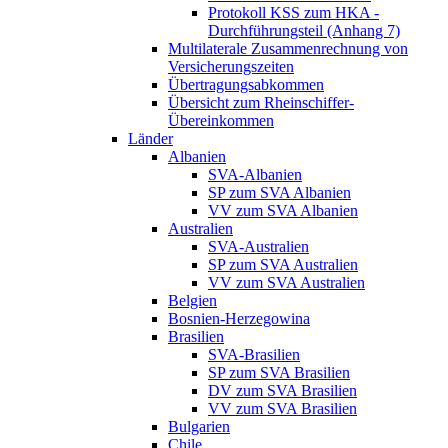
Protokoll KSS zum HKA -
Durchführungsteil (Anhang 7)
Multilaterale Zusammenrechnung von
Versicherungszeiten
Übertragungsabkommen
Übersicht zum Rheinschiffer-
Übereinkommen
Länder
Albanien
SVA-Albanien
SP zum SVA Albanien
VV zum SVA Albanien
Australien
SVA-Australien
SP zum SVA Australien
VV zum SVA Australien
Belgien
Bosnien-Herzegowina
Brasilien
SVA-Brasilien
SP zum SVA Brasilien
DV zum SVA Brasilien
VV zum SVA Brasilien
Bulgarien
Chile