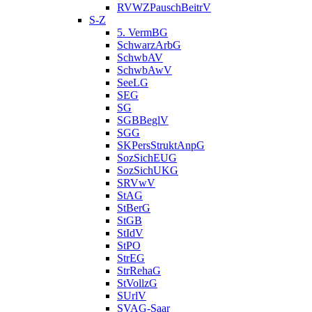
RVWZPauschBeitrV
S-Z
5. VermBG
SchwarzArbG
SchwbAV
SchwbAwV
SeeLG
SEG
SG
SGBBeglV
SGG
SKPersStruktAnpG
SozSichEUG
SozSichUKG
SRVwV
StAG
StBerG
StGB
StIdV
StPO
StrEG
StrRehaG
StVollzG
SUrlV
SVAG-Saar