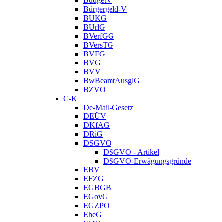
BudgetV
Bürgergeld-V
BUKG
BUrlG
BVerfGG
BVersTG
BVFG
BVG
BVV
BwBeamtAusglG
BZVO
C-K
De-Mail-Gesetz
DEÜV
DKfAG
DRiG
DSGVO
DSGVO - Artikel
DSGVO-Erwägungsgründe
EBV
EFZG
EGBGB
EGovG
EGZPO
EheG