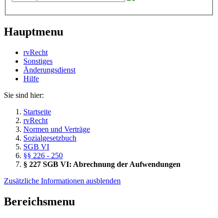
Hauptmenu
rvRecht
Sonstiges
Änderungsdienst
Hil­fe
Sie sind hier:
Startseite
rvRecht
Normen und Verträge
Sozialgesetzbuch
SGB VI
§§ 226 - 250
§ 227 SGB VI: Abrechnung der Aufwendungen
Zusätzliche Informationen ausblenden
Bereichsmenu