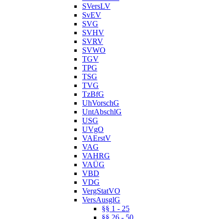
SVersLV
SvEV
SVG
SVHV
SVRV
SVWO
TGV
TPG
TSG
TVG
TzBfG
UhVorschG
UntAbschlG
USG
UVgO
VAErstV
VAG
VAHRG
VAÜG
VBD
VDG
VergStatVO
VersAusglG
§§ 1 - 25
§§ 26 - 50