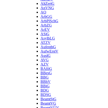
AltZertG
AnVNG
AO
ArbGG
ArbPlSchG
ArbZG
ArEV
ASiG
AsylbLG
ATZV
AufenthG
AufwErstV
AuslG
AVG
AZV
BAföG
BBesG
BBG
BBhV
BBiG
BDG
BDSG
BeamtStG
BeamtVG
BeamtVÜV