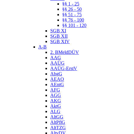
§§ 1 - 25
§§ 26 - 50
§§ 51 - 75
§§ 76 - 100
§§ 101 - 120
SGB XI
SGB XII
SGB XIV
A-B
2. BMeldDÜV
AAG
AAÜG
AAÜG-ErstV
AbgG
AEAO
AEntG
AFG
AGG
AKG
AktG
ALG
AltGG
AltPflG
AltTZG
AltvDV