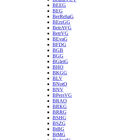
BEEG
BEG
BerRehaG
BErzGG
BetrAVG
BetrVG
BEvaG
BFDG
BGB
BGG
BGleiG
BHO
BKGG
BLV
BNotO
BNV
BPersVG
BRAO
BRKG
BRRG
BSHG
BSZG
BtBG
BtMG