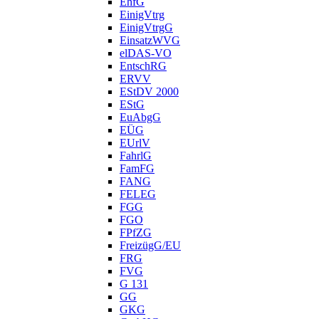
EhfG
EinigVtrg
EinigVtrgG
EinsatzWVG
elDAS-VO
EntschRG
ERVV
EStDV 2000
EStG
EuAbgG
EÜG
EUrlV
FahrlG
FamFG
FANG
FELEG
FGG
FGO
FPfZG
FreizügG/EU
FRG
FVG
G 131
GG
GKG