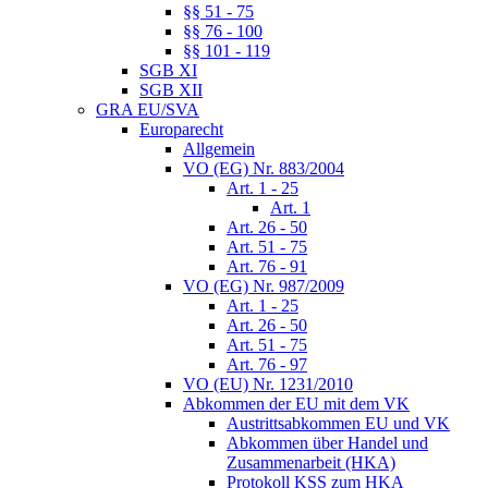
§§ 51 - 75
§§ 76 - 100
§§ 101 - 119
SGB XI
SGB XII
GRA EU/SVA
Europarecht
Allgemein
VO (EG) Nr. 883/2004
Art. 1 - 25
Art. 1
Art. 26 - 50
Art. 51 - 75
Art. 76 - 91
VO (EG) Nr. 987/2009
Art. 1 - 25
Art. 26 - 50
Art. 51 - 75
Art. 76 - 97
VO (EU) Nr. 1231/2010
Abkommen der EU mit dem VK
Austrittsabkommen EU und VK
Abkommen über Handel und
Zusammenarbeit (HKA)
Protokoll KSS zum HKA