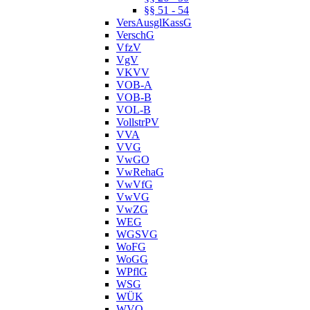
§§ 51 - 54
VersAusglKassG
VerschG
VfzV
VgV
VKVV
VOB-A
VOB-B
VOL-B
VollstrPV
VVA
VVG
VwGO
VwRehaG
VwVfG
VwVG
VwZG
WEG
WGSVG
WoFG
WoGG
WPflG
WSG
WÜK
WVO