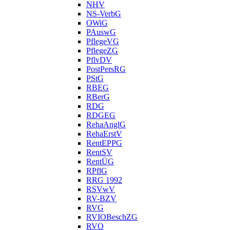
NHV
NS-VerbG
OWiG
PAuswG
PflegeVG
PflegeZG
PflvDV
PostPersRG
PStG
RBEG
RBerG
RDG
RDGEG
RehaAnglG
RehaErstV
RentEPPG
RentSV
RentÜG
RPflG
RRG 1992
RSVwV
RV-BZV
RVG
RVIOBeschZG
RVO