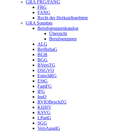
GRA FRG/FANG
FRG
FANG
Recht der Herkunftsgebiete
GRA Sonstige
Berufsgruppenkatalog
Übersicht
Berufsgruppen
ALG
BerRehaG
BGB
BGG
BVersTG
DSGVO
EntschRG
EStG
FamFG
IFG
InsO
RVIOBeschZG
KfzHV
KSVG
LPartG
SGG
VersAusglG