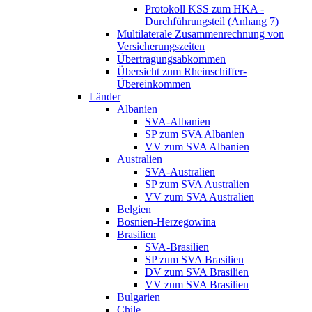
Protokoll KSS zum HKA -
Durchführungsteil (Anhang 7)
Multilaterale Zusammenrechnung von
Versicherungszeiten
Übertragungsabkommen
Übersicht zum Rheinschiffer-
Übereinkommen
Länder
Albanien
SVA-Albanien
SP zum SVA Albanien
VV zum SVA Albanien
Australien
SVA-Australien
SP zum SVA Australien
VV zum SVA Australien
Belgien
Bosnien-Herzegowina
Brasilien
SVA-Brasilien
SP zum SVA Brasilien
DV zum SVA Brasilien
VV zum SVA Brasilien
Bulgarien
Chile