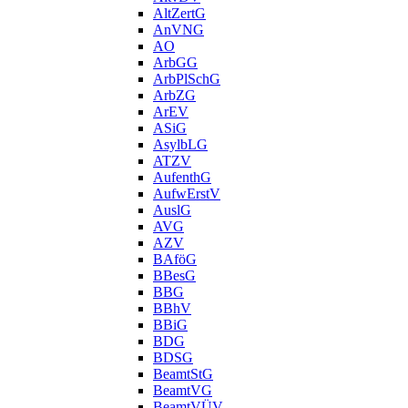
AltZertG
AnVNG
AO
ArbGG
ArbPlSchG
ArbZG
ArEV
ASiG
AsylbLG
ATZV
AufenthG
AufwErstV
AuslG
AVG
AZV
BAföG
BBesG
BBG
BBhV
BBiG
BDG
BDSG
BeamtStG
BeamtVG
BeamtVÜV