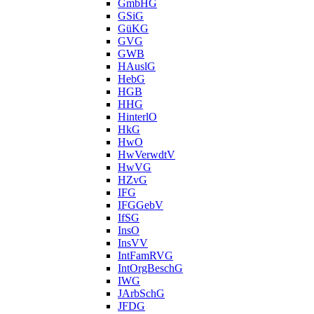
GmbHG
GSiG
GüKG
GVG
GWB
HAuslG
HebG
HGB
HHG
HinterlO
HkG
HwO
HwVerwdtV
HwVG
HZvG
IFG
IFGGebV
IfSG
InsO
InsVV
IntFamRVG
IntOrgBeschG
IWG
JArbSchG
JFDG