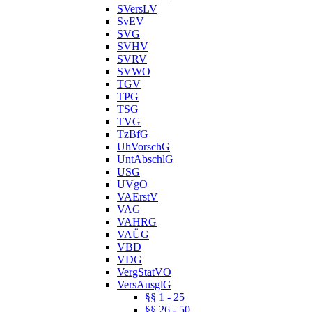
SVersLV
SvEV
SVG
SVHV
SVRV
SVWO
TGV
TPG
TSG
TVG
TzBfG
UhVorschG
UntAbschlG
USG
UVgO
VAErstV
VAG
VAHRG
VAÜG
VBD
VDG
VergStatVO
VersAusglG
§§ 1 - 25
§§ 26 - 50