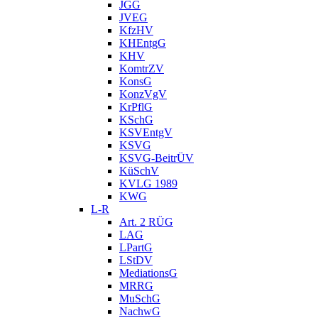
JGG
JVEG
KfzHV
KHEntgG
KHV
KomtrZV
KonsG
KonzVgV
KrPflG
KSchG
KSVEntgV
KSVG
KSVG-BeitrÜV
KüSchV
KVLG 1989
KWG
L-R
Art. 2 RÜG
LAG
LPartG
LStDV
MediationsG
MRRG
MuSchG
NachwG