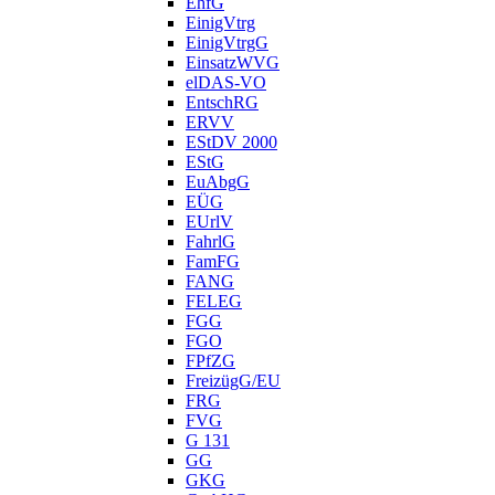
EhfG
EinigVtrg
EinigVtrgG
EinsatzWVG
elDAS-VO
EntschRG
ERVV
EStDV 2000
EStG
EuAbgG
EÜG
EUrlV
FahrlG
FamFG
FANG
FELEG
FGG
FGO
FPfZG
FreizügG/EU
FRG
FVG
G 131
GG
GKG