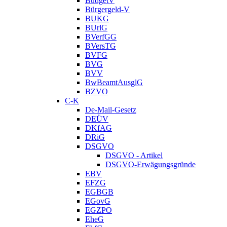
BudgetV
Bürgergeld-V
BUKG
BUrlG
BVerfGG
BVersTG
BVFG
BVG
BVV
BwBeamtAusglG
BZVO
C-K
De-Mail-Gesetz
DEÜV
DKfAG
DRiG
DSGVO
DSGVO - Artikel
DSGVO-Erwägungsgründe
EBV
EFZG
EGBGB
EGovG
EGZPO
EheG