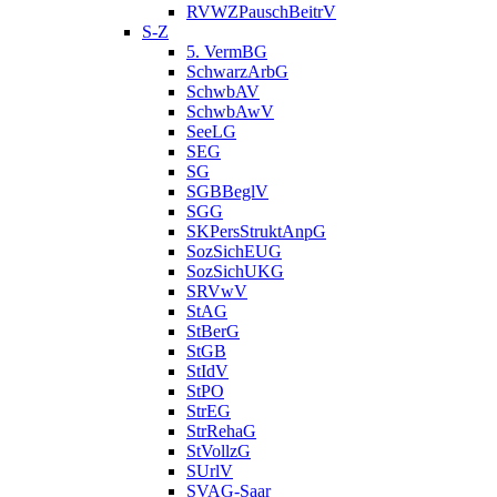
RVWZPauschBeitrV
S-Z
5. VermBG
SchwarzArbG
SchwbAV
SchwbAwV
SeeLG
SEG
SG
SGBBeglV
SGG
SKPersStruktAnpG
SozSichEUG
SozSichUKG
SRVwV
StAG
StBerG
StGB
StIdV
StPO
StrEG
StrRehaG
StVollzG
SUrlV
SVAG-Saar