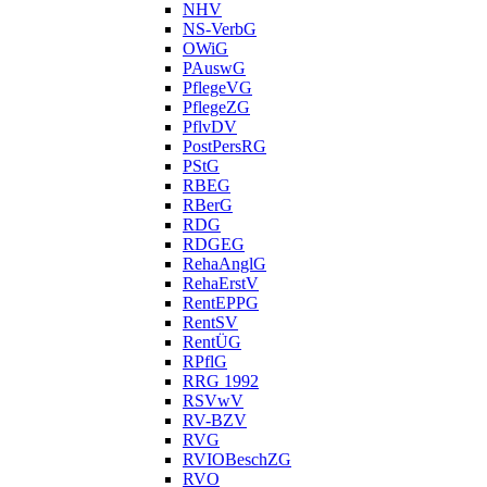
NHV
NS-VerbG
OWiG
PAuswG
PflegeVG
PflegeZG
PflvDV
PostPersRG
PStG
RBEG
RBerG
RDG
RDGEG
RehaAnglG
RehaErstV
RentEPPG
RentSV
RentÜG
RPflG
RRG 1992
RSVwV
RV-BZV
RVG
RVIOBeschZG
RVO