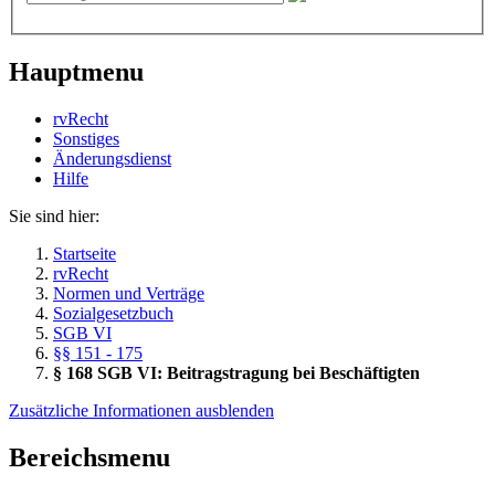
Hauptmenu
rvRecht
Sonstiges
Änderungsdienst
Hil­fe
Sie sind hier:
Startseite
rvRecht
Normen und Verträge
Sozialgesetzbuch
SGB VI
§§ 151 - 175
§ 168 SGB VI: Beitragstragung bei Beschäftigten
Zusätzliche Informationen ausblenden
Bereichsmenu