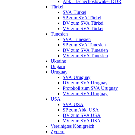
Abk . Tschechoslowakei DDR
Türkei
SVA-Türkei
SP zum SVA Türkei
DV zum SVA Türkei
VV zum SVA Türkei
Tunesien
SVA-Tunesien
SP zum SVA Tunesien
DV zum SVA Tunesien
VV zum SVA Tunesien
Ukraine
Ungarn
Uruguay
SVA-Uruguay
DV zum SVA Uruguay
Protokoll zum SVA Uruguay
VV zum SVA Uruguay
USA
SVA-USA
SP zum Abk. USA
DV zum SVA USA
VV zum SVA USA
Vereinigtes Königreich
Zypern