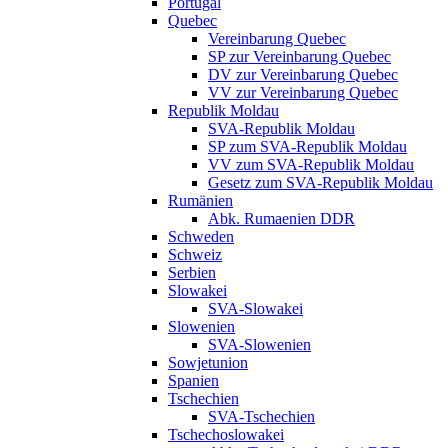
Portugal
Quebec
Vereinbarung Quebec
SP zur Vereinbarung Quebec
DV zur Vereinbarung Quebec
VV zur Vereinbarung Quebec
Republik Moldau
SVA-Republik Moldau
SP zum SVA-Republik Moldau
VV zum SVA-Republik Moldau
Gesetz zum SVA-Republik Moldau
Rumänien
Abk. Rumaenien DDR
Schweden
Schweiz
Serbien
Slowakei
SVA-Slowakei
Slowenien
SVA-Slowenien
Sowjetunion
Spanien
Tschechien
SVA-Tschechien
Tschechoslowakei