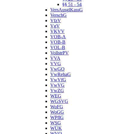
§§ 51 - 54
VersAusglKassG
VerschG
VfzV
VgV
VKVV
VOB-A
VOB-B
VOL-B
VollstrPV
VVA
VVG
VwGO
VwRehaG
VwVfG
VwVG
VwZG
WEG
WGSVG
WoFG
WoGG
WPflG
WSG
WÜK
WVO