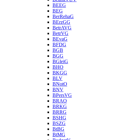
BEEG
BEG
BerRehaG
BErzGG
BetrAVG
BetrVG
BEvaG
BFDG
BGB
BGG
BGleiG
BHO
BKGG
BLV
BNotO
BNV
BPersVG
BRAO
BRKG
BRRG
BSHG
BSZG
BtBG
BtMG