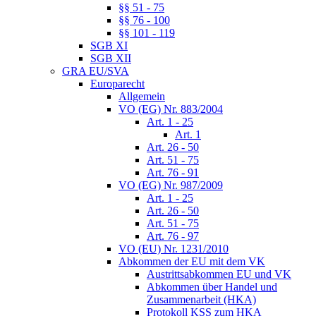
§§ 51 - 75
§§ 76 - 100
§§ 101 - 119
SGB XI
SGB XII
GRA EU/SVA
Europarecht
Allgemein
VO (EG) Nr. 883/2004
Art. 1 - 25
Art. 1
Art. 26 - 50
Art. 51 - 75
Art. 76 - 91
VO (EG) Nr. 987/2009
Art. 1 - 25
Art. 26 - 50
Art. 51 - 75
Art. 76 - 97
VO (EU) Nr. 1231/2010
Abkommen der EU mit dem VK
Austrittsabkommen EU und VK
Abkommen über Handel und
Zusammenarbeit (HKA)
Protokoll KSS zum HKA