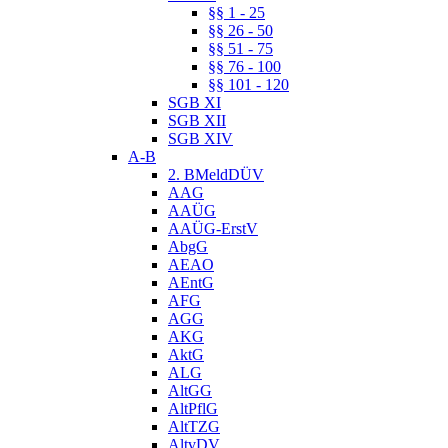
§§ 1 - 25
§§ 26 - 50
§§ 51 - 75
§§ 76 - 100
§§ 101 - 120
SGB XI
SGB XII
SGB XIV
A-B
2. BMeldDÜV
AAG
AAÜG
AAÜG-ErstV
AbgG
AEAO
AEntG
AFG
AGG
AKG
AktG
ALG
AltGG
AltPflG
AltTZG
AltvDV