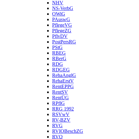
NHV
NS-VerbG
OWiG
PAuswG
PflegeVG
PflegeZG
PflvDV
PostPersRG
PStG
RBEG
RBerG
RDG
RDGEG
RehaAnglG
RehaErstV
RentEPPG
RentSV
RentÜG
RPflG
RRG 1992
RSVwV
RV-BZV
RVG
RVIOBeschZG
RVO