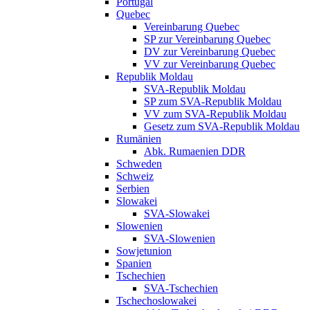
Portugal
Quebec
Vereinbarung Quebec
SP zur Vereinbarung Quebec
DV zur Vereinbarung Quebec
VV zur Vereinbarung Quebec
Republik Moldau
SVA-Republik Moldau
SP zum SVA-Republik Moldau
VV zum SVA-Republik Moldau
Gesetz zum SVA-Republik Moldau
Rumänien
Abk. Rumaenien DDR
Schweden
Schweiz
Serbien
Slowakei
SVA-Slowakei
Slowenien
SVA-Slowenien
Sowjetunion
Spanien
Tschechien
SVA-Tschechien
Tschechoslowakei