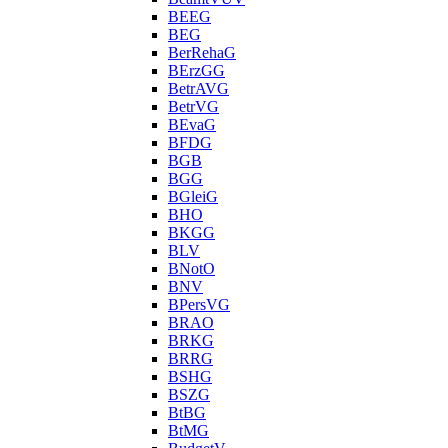
BEEG
BEG
BerRehaG
BErzGG
BetrAVG
BetrVG
BEvaG
BFDG
BGB
BGG
BGleiG
BHO
BKGG
BLV
BNotO
BNV
BPersVG
BRAO
BRKG
BRRG
BSHG
BSZG
BtBG
BtMG