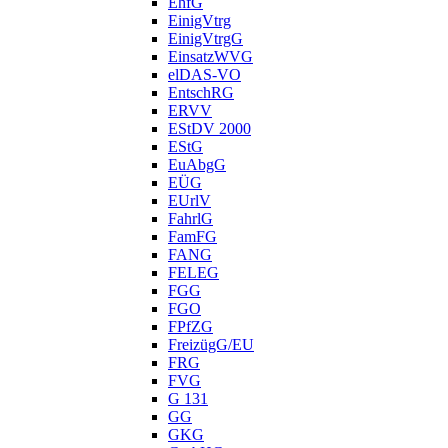
EhfG
EinigVtrg
EinigVtrgG
EinsatzWVG
elDAS-VO
EntschRG
ERVV
EStDV 2000
EStG
EuAbgG
EÜG
EUrlV
FahrlG
FamFG
FANG
FELEG
FGG
FGO
FPfZG
FreizügG/EU
FRG
FVG
G 131
GG
GKG