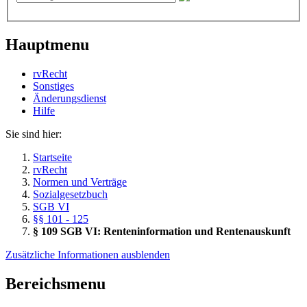
Hauptmenu
rvRecht
Sonstiges
Änderungsdienst
Hil­fe
Sie sind hier:
Startseite
rvRecht
Normen und Verträge
Sozialgesetzbuch
SGB VI
§§ 101 - 125
§ 109 SGB VI: Renteninformation und Rentenauskunft
Zusätzliche Informationen ausblenden
Bereichsmenu