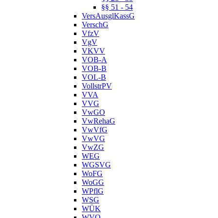
§§ 51 - 54
VersAusglKassG
VerschG
VfzV
VgV
VKVV
VOB-A
VOB-B
VOL-B
VollstrPV
VVA
VVG
VwGO
VwRehaG
VwVfG
VwVG
VwZG
WEG
WGSVG
WoFG
WoGG
WPflG
WSG
WÜK
WVO