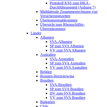
Protokoll KSS zum HKA -
Durchführungsteil (Anhang 7)
Multilaterale Zusammenrechnung von
Versicherungszeiten
Übertragungsabkommen
Übersicht zum Rheinschiffer-
Übereinkommen
Länder
Albanien
SVA-Albanien
SP zum SVA Albanien
VV zum SVA Albanien
Australien
SVA-Australien
SP zum SVA Australien
VV zum SVA Australien
Belgien
Bosnien-Herzegowina
Brasilien
SVA-Brasilien
SP zum SVA Brasilien
DV zum SVA Brasilien
VV zum SVA Brasilien
Bulgarien
Chile