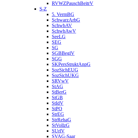
RVWZPauschBeitrV
S-Z
5. VermBG
SchwarzArbG
SchwbAV
SchwbAwV
SeeLG
SEG
SG
SGBBeglV
SGG
SKPersStruktAnpG
SozSichEUG
SozSichUKG
SRVwV
StAG
StBerG
StGB
StIdV
StPO
StrEG
StrRehaG
StVollzG
SUrlV
SVAG-Saar