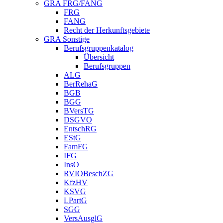
GRA FRG/FANG
FRG
FANG
Recht der Herkunftsgebiete
GRA Sonstige
Berufsgruppenkatalog
Übersicht
Berufsgruppen
ALG
BerRehaG
BGB
BGG
BVersTG
DSGVO
EntschRG
EStG
FamFG
IFG
InsO
RVIOBeschZG
KfzHV
KSVG
LPartG
SGG
VersAusglG