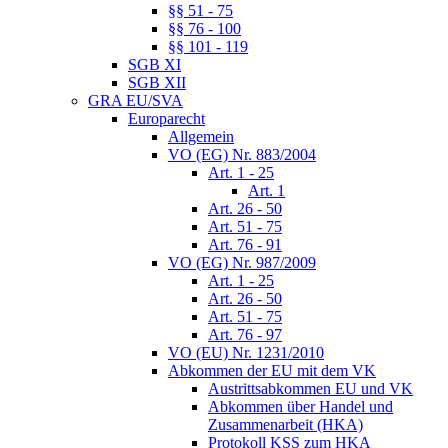
§§ 51 - 75
§§ 76 - 100
§§ 101 - 119
SGB XI
SGB XII
GRA EU/SVA
Europarecht
Allgemein
VO (EG) Nr. 883/2004
Art. 1 - 25
Art. 1
Art. 26 - 50
Art. 51 - 75
Art. 76 - 91
VO (EG) Nr. 987/2009
Art. 1 - 25
Art. 26 - 50
Art. 51 - 75
Art. 76 - 97
VO (EU) Nr. 1231/2010
Abkommen der EU mit dem VK
Austrittsabkommen EU und VK
Abkommen über Handel und
Zusammenarbeit (HKA)
Protokoll KSS zum HKA