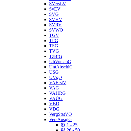
SVersLV
SvEV
SVG
SVHV
SVRV
SVWO
TGV
TPG
TSG
TVG
TzBfG
UhVorschG
UntAbschlG
USG
UVgO
VAErstV
VAG
VAHRG
VAÜG
VBD
VDG
VergStatVO
VersAusglG
§§ 1 - 25
§§ 26 - 50