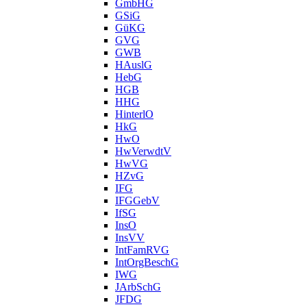
GmbHG
GSiG
GüKG
GVG
GWB
HAuslG
HebG
HGB
HHG
HinterlO
HkG
HwO
HwVerwdtV
HwVG
HZvG
IFG
IFGGebV
IfSG
InsO
InsVV
IntFamRVG
IntOrgBeschG
IWG
JArbSchG
JFDG