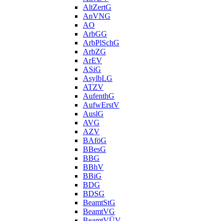
AltZertG
AnVNG
AO
ArbGG
ArbPlSchG
ArbZG
ArEV
ASiG
AsylbLG
ATZV
AufenthG
AufwErstV
AuslG
AVG
AZV
BAföG
BBesG
BBG
BBhV
BBiG
BDG
BDSG
BeamtStG
BeamtVG
BeamtVÜV