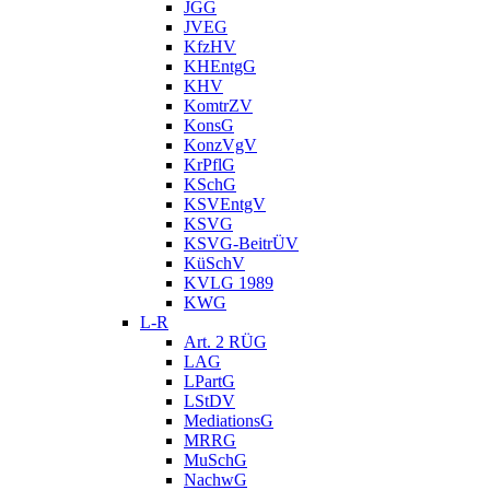
JGG
JVEG
KfzHV
KHEntgG
KHV
KomtrZV
KonsG
KonzVgV
KrPflG
KSchG
KSVEntgV
KSVG
KSVG-BeitrÜV
KüSchV
KVLG 1989
KWG
L-R
Art. 2 RÜG
LAG
LPartG
LStDV
MediationsG
MRRG
MuSchG
NachwG