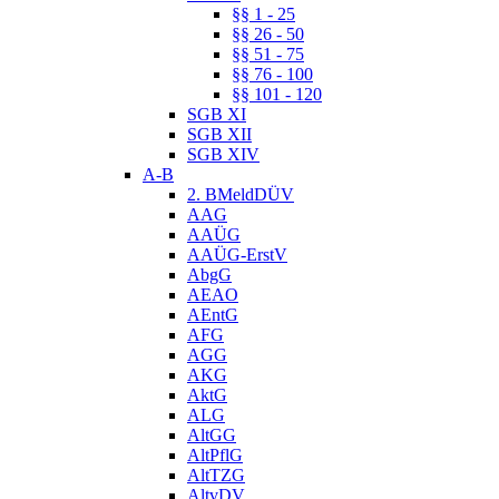
§§ 1 - 25
§§ 26 - 50
§§ 51 - 75
§§ 76 - 100
§§ 101 - 120
SGB XI
SGB XII
SGB XIV
A-B
2. BMeldDÜV
AAG
AAÜG
AAÜG-ErstV
AbgG
AEAO
AEntG
AFG
AGG
AKG
AktG
ALG
AltGG
AltPflG
AltTZG
AltvDV