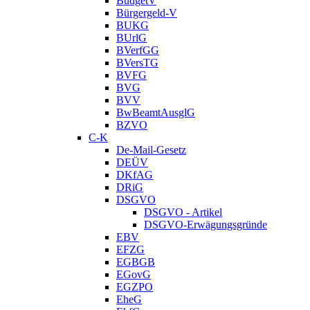
BudgetV
Bürgergeld-V
BUKG
BUrlG
BVerfGG
BVersTG
BVFG
BVG
BVV
BwBeamtAusglG
BZVO
C-K
De-Mail-Gesetz
DEÜV
DKfAG
DRiG
DSGVO
DSGVO - Artikel
DSGVO-Erwägungsgründe
EBV
EFZG
EGBGB
EGovG
EGZPO
EheG