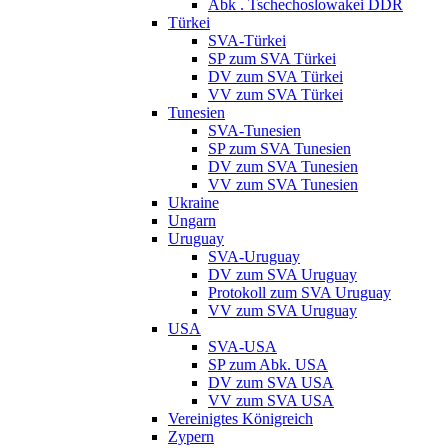
Abk . Tschechoslowakei DDR
Türkei
SVA-Türkei
SP zum SVA Türkei
DV zum SVA Türkei
VV zum SVA Türkei
Tunesien
SVA-Tunesien
SP zum SVA Tunesien
DV zum SVA Tunesien
VV zum SVA Tunesien
Ukraine
Ungarn
Uruguay
SVA-Uruguay
DV zum SVA Uruguay
Protokoll zum SVA Uruguay
VV zum SVA Uruguay
USA
SVA-USA
SP zum Abk. USA
DV zum SVA USA
VV zum SVA USA
Vereinigtes Königreich
Zypern