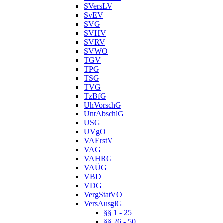
SVersLV
SvEV
SVG
SVHV
SVRV
SVWO
TGV
TPG
TSG
TVG
TzBfG
UhVorschG
UntAbschlG
USG
UVgO
VAErstV
VAG
VAHRG
VAÜG
VBD
VDG
VergStatVO
VersAusglG
§§ 1 - 25
§§ 26 - 50