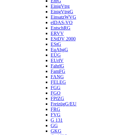
EhfG
EinigVtrg
EinigVtrgG
EinsatzWVG
elDAS-VO
EntschRG
ERVV
EStDV 2000
EStG
EuAbgG
EÜG
EUrlV
FahrlG
FamFG
FANG
FELEG
FGG
FGO
FPfZG
FreizügG/EU
FRG
FVG
G 131
GG
GKG