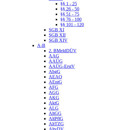
§§ 1 - 25
§§ 26 - 50
§§ 51 - 75
§§ 76 - 100
§§ 101 - 120
SGB XI
SGB XII
SGB XIV
A-B
2. BMeldDÜV
AAG
AAÜG
AAÜG-ErstV
AbgG
AEAO
AEntG
AFG
AGG
AKG
AktG
ALG
AltGG
AltPflG
AltTZG
AltvDV