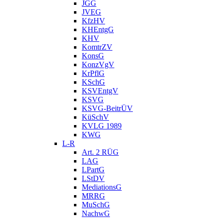
JGG
JVEG
KfzHV
KHEntgG
KHV
KomtrZV
KonsG
KonzVgV
KrPflG
KSchG
KSVEntgV
KSVG
KSVG-BeitrÜV
KüSchV
KVLG 1989
KWG
L-R
Art. 2 RÜG
LAG
LPartG
LStDV
MediationsG
MRRG
MuSchG
NachwG