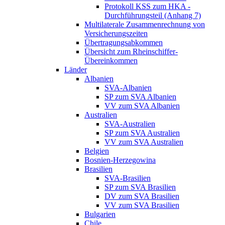
Protokoll KSS zum HKA -
Durchführungsteil (Anhang 7)
Multilaterale Zusammenrechnung von
Versicherungszeiten
Übertragungsabkommen
Übersicht zum Rheinschiffer-
Übereinkommen
Länder
Albanien
SVA-Albanien
SP zum SVA Albanien
VV zum SVA Albanien
Australien
SVA-Australien
SP zum SVA Australien
VV zum SVA Australien
Belgien
Bosnien-Herzegowina
Brasilien
SVA-Brasilien
SP zum SVA Brasilien
DV zum SVA Brasilien
VV zum SVA Brasilien
Bulgarien
Chile