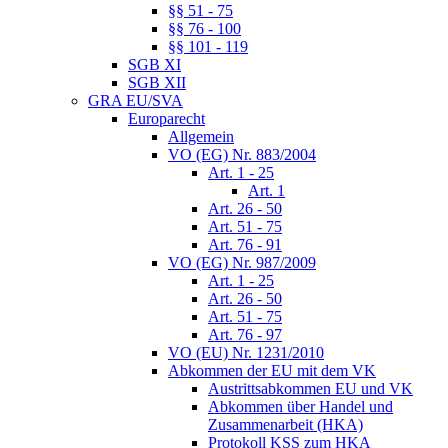
§§ 51 - 75
§§ 76 - 100
§§ 101 - 119
SGB XI
SGB XII
GRA EU/SVA
Europarecht
Allgemein
VO (EG) Nr. 883/2004
Art. 1 - 25
Art. 1
Art. 26 - 50
Art. 51 - 75
Art. 76 - 91
VO (EG) Nr. 987/2009
Art. 1 - 25
Art. 26 - 50
Art. 51 - 75
Art. 76 - 97
VO (EU) Nr. 1231/2010
Abkommen der EU mit dem VK
Austrittsabkommen EU und VK
Abkommen über Handel und
Zusammenarbeit (HKA)
Protokoll KSS zum HKA