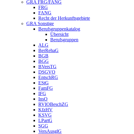
GRA FRG/FANG
FRG
FANG
Recht der Herkunftsgebiete
GRA Sonstige
Berufsgruppenkatalog
Übersicht
Berufsgruppen
ALG
BerRehaG
BGB
BGG
BVersTG
DSGVO
EntschRG
EStG
FamFG
IFG
InsO
RVIOBeschZG
KfzHV
KSVG
LPartG
SGG
VersAusglG