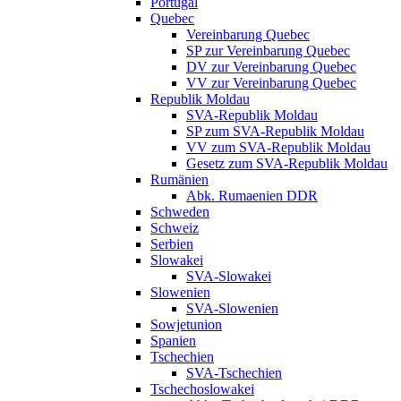
Portugal
Quebec
Vereinbarung Quebec
SP zur Vereinbarung Quebec
DV zur Vereinbarung Quebec
VV zur Vereinbarung Quebec
Republik Moldau
SVA-Republik Moldau
SP zum SVA-Republik Moldau
VV zum SVA-Republik Moldau
Gesetz zum SVA-Republik Moldau
Rumänien
Abk. Rumaenien DDR
Schweden
Schweiz
Serbien
Slowakei
SVA-Slowakei
Slowenien
SVA-Slowenien
Sowjetunion
Spanien
Tschechien
SVA-Tschechien
Tschechoslowakei