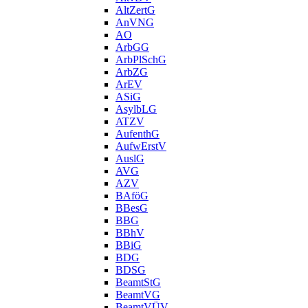
AltZertG
AnVNG
AO
ArbGG
ArbPlSchG
ArbZG
ArEV
ASiG
AsylbLG
ATZV
AufenthG
AufwErstV
AuslG
AVG
AZV
BAföG
BBesG
BBG
BBhV
BBiG
BDG
BDSG
BeamtStG
BeamtVG
BeamtVÜV