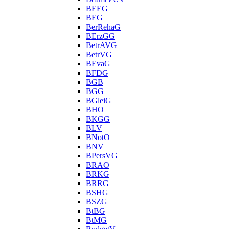
BEEG
BEG
BerRehaG
BErzGG
BetrAVG
BetrVG
BEvaG
BFDG
BGB
BGG
BGleiG
BHO
BKGG
BLV
BNotO
BNV
BPersVG
BRAO
BRKG
BRRG
BSHG
BSZG
BtBG
BtMG