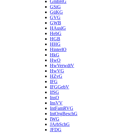
GmbHG
GSiG
GüKG
GVG
GWB
HAuslG
HebG
HGB
HHG
HinterlO
HkG
HwO
HwVerwdtV
HwVG
HZvG
IFG
IFGGebV
IfSG
InsO
InsVV
IntFamRVG
IntOrgBeschG
IWG
JArbSchG
JFDG