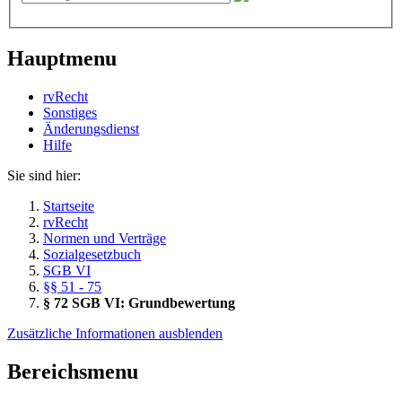
Hauptmenu
rvRecht
Sonstiges
Änderungsdienst
Hil­fe
Sie sind hier:
Startseite
rvRecht
Normen und Verträge
Sozialgesetzbuch
SGB VI
§§ 51 - 75
§ 72 SGB VI: Grundbewertung
Zusätzliche Informationen ausblenden
Bereichsmenu