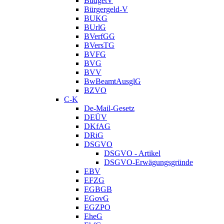
BudgetV
Bürgergeld-V
BUKG
BUrlG
BVerfGG
BVersTG
BVFG
BVG
BVV
BwBeamtAusglG
BZVO
C-K
De-Mail-Gesetz
DEÜV
DKfAG
DRiG
DSGVO
DSGVO - Artikel
DSGVO-Erwägungsgründe
EBV
EFZG
EGBGB
EGovG
EGZPO
EheG