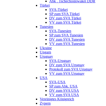
Abk . Tschechoslowakei DDR
Türkei
SVA-Türkei
SP zum SVA Türkei
DV zum SVA Türkei
VV zum SVA Türkei
Tunesien
SVA-Tunesien
SP zum SVA Tunesien
DV zum SVA Tunesien
VV zum SVA Tunesien
Ukraine
Ungarn
Uruguay
SVA-Uruguay
DV zum SVA Uruguay
Protokoll zum SVA Uruguay
VV zum SVA Uruguay
USA
SVA-USA
SP zum Abk. USA
DV zum SVA USA
VV zum SVA USA
Vereinigtes Königreich
Zypern