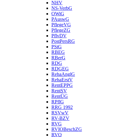
NHV
NS-VerbG
OWiG
PAuswG
PflegeVG
PflegeZG
PflvDV
PostPersRG
PStG
RBEG
RBerG
RDG
RDGEG
RehaAnglG
RehaErstV
RentEPPG
RentSV
RentÜG
RPflG
RRG 1992
RSVwV
RV-BZV
RVG
RVIOBeschZG
RVO