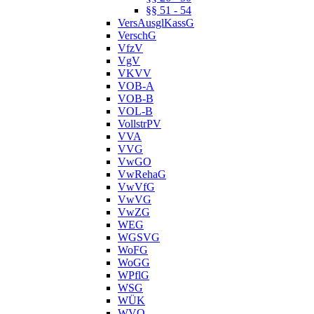
§§ 51 - 54
VersAusglKassG
VerschG
VfzV
VgV
VKVV
VOB-A
VOB-B
VOL-B
VollstrPV
VVA
VVG
VwGO
VwRehaG
VwVfG
VwVG
VwZG
WEG
WGSVG
WoFG
WoGG
WPflG
WSG
WÜK
WVO