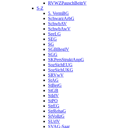
RVWZPauschBeitrV
S-Z
5. VermBG
SchwarzArbG
SchwbAV
SchwbAwV
SeeLG
SEG
SG
SGBBeglV
SGG
SKPersStruktAnpG
SozSichEUG
SozSichUKG
SRVwV
StAG
StBerG
StGB
StIdV
StPO
StrEG
StrRehaG
StVollzG
SUrlV
SVAG-Saar