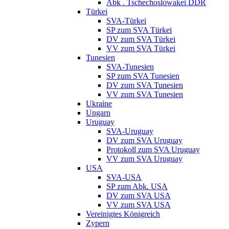
Abk . Tschechoslowakei DDR
Türkei
SVA-Türkei
SP zum SVA Türkei
DV zum SVA Türkei
VV zum SVA Türkei
Tunesien
SVA-Tunesien
SP zum SVA Tunesien
DV zum SVA Tunesien
VV zum SVA Tunesien
Ukraine
Ungarn
Uruguay
SVA-Uruguay
DV zum SVA Uruguay
Protokoll zum SVA Uruguay
VV zum SVA Uruguay
USA
SVA-USA
SP zum Abk. USA
DV zum SVA USA
VV zum SVA USA
Vereinigtes Königreich
Zypern