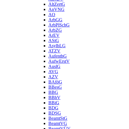
AltZertG
AnVNG
AO
ArbGG
ArbPlSchG
ArbZG
ArEV
ASiG
AsylbLG
ATZV
AufenthG
AufwErstV
AuslG
AVG
AZV
BAföG
BBesG
BBG
BBhV
BBiG
BDG
BDSG
BeamtStG
BeamtVG
BeamtVÜV