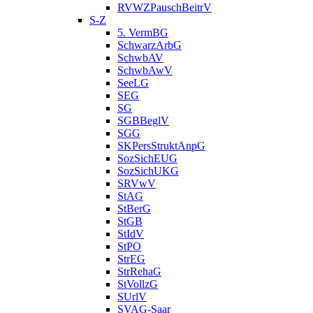
RVWZPauschBeitrV
S-Z
5. VermBG
SchwarzArbG
SchwbAV
SchwbAwV
SeeLG
SEG
SG
SGBBeglV
SGG
SKPersStruktAnpG
SozSichEUG
SozSichUKG
SRVwV
StAG
StBerG
StGB
StIdV
StPO
StrEG
StrRehaG
StVollzG
SUrlV
SVAG-Saar