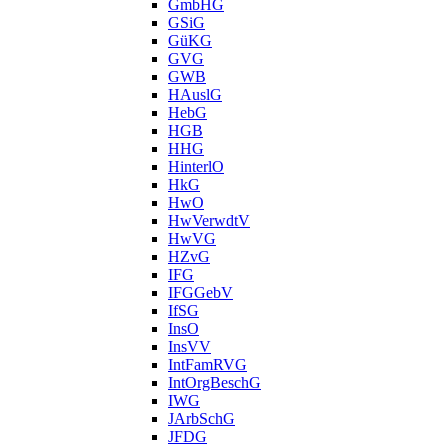
GmbHG
GSiG
GüKG
GVG
GWB
HAuslG
HebG
HGB
HHG
HinterlO
HkG
HwO
HwVerwdtV
HwVG
HZvG
IFG
IFGGebV
IfSG
InsO
InsVV
IntFamRVG
IntOrgBeschG
IWG
JArbSchG
JFDG