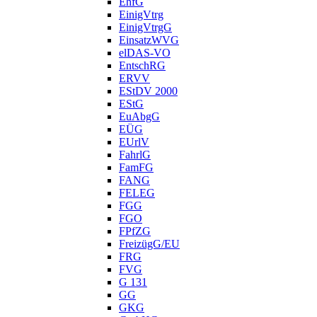
EhfG
EinigVtrg
EinigVtrgG
EinsatzWVG
elDAS-VO
EntschRG
ERVV
EStDV 2000
EStG
EuAbgG
EÜG
EUrlV
FahrlG
FamFG
FANG
FELEG
FGG
FGO
FPfZG
FreizügG/EU
FRG
FVG
G 131
GG
GKG