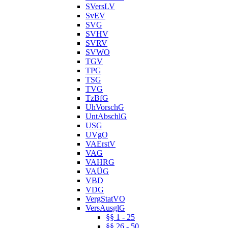
SVersLV
SvEV
SVG
SVHV
SVRV
SVWO
TGV
TPG
TSG
TVG
TzBfG
UhVorschG
UntAbschlG
USG
UVgO
VAErstV
VAG
VAHRG
VAÜG
VBD
VDG
VergStatVO
VersAusglG
§§ 1 - 25
§§ 26 - 50