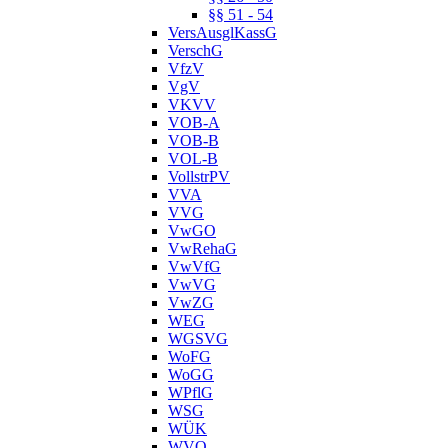
§§ 51 - 54
VersAusglKassG
VerschG
VfzV
VgV
VKVV
VOB-A
VOB-B
VOL-B
VollstrPV
VVA
VVG
VwGO
VwRehaG
VwVfG
VwVG
VwZG
WEG
WGSVG
WoFG
WoGG
WPflG
WSG
WÜK
WVO