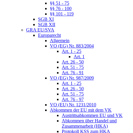
§§ 51 - 75
§§ 76 - 100
§§ 101 - 119
SGB XI
SGB XII
GRA EU/SVA
Europarecht
Allgemein
VO (EG) Nr. 883/2004
Art. 1 - 25
Art. 1
Art. 26 - 50
Art. 51 - 75
Art. 76 - 91
VO (EG) Nr. 987/2009
Art. 1 - 25
Art. 26 - 50
Art. 51 - 75
Art. 76 - 97
VO (EU) Nr. 1231/2010
Abkommen der EU mit dem VK
Austrittsabkommen EU und VK
Abkommen über Handel und
Zusammenarbeit (HKA)
Protokoll KSS zum HKA