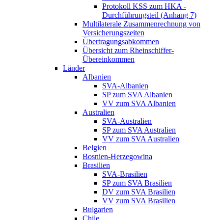
Protokoll KSS zum HKA -
Durchführungsteil (Anhang 7)
Multilaterale Zusammenrechnung von
Versicherungszeiten
Übertragungsabkommen
Übersicht zum Rheinschiffer-
Übereinkommen
Länder
Albanien
SVA-Albanien
SP zum SVA Albanien
VV zum SVA Albanien
Australien
SVA-Australien
SP zum SVA Australien
VV zum SVA Australien
Belgien
Bosnien-Herzegowina
Brasilien
SVA-Brasilien
SP zum SVA Brasilien
DV zum SVA Brasilien
VV zum SVA Brasilien
Bulgarien
Chile