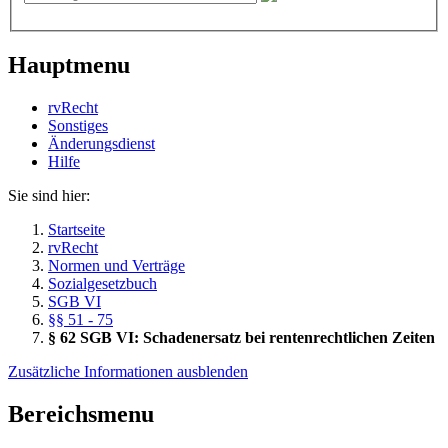
Hauptmenu
rvRecht
Sonstiges
Änderungsdienst
Hil­fe
Sie sind hier:
Startseite
rvRecht
Normen und Verträge
Sozialgesetzbuch
SGB VI
§§ 51 - 75
§ 62 SGB VI: Schadenersatz bei rentenrechtlichen Zeiten
Zusätzliche Informationen ausblenden
Bereichsmenu