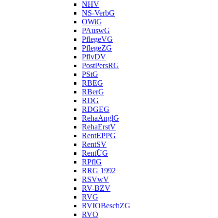
NHV
NS-VerbG
OWiG
PAuswG
PflegeVG
PflegeZG
PflvDV
PostPersRG
PStG
RBEG
RBerG
RDG
RDGEG
RehaAnglG
RehaErstV
RentEPPG
RentSV
RentÜG
RPflG
RRG 1992
RSVwV
RV-BZV
RVG
RVIOBeschZG
RVO