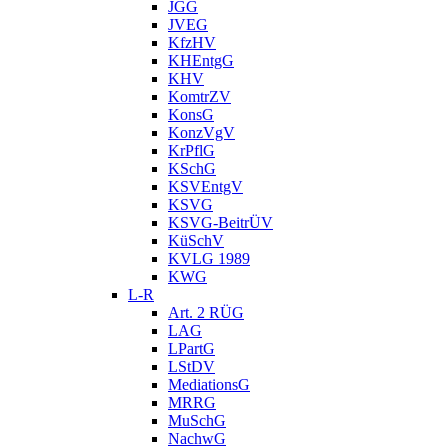
JGG
JVEG
KfzHV
KHEntgG
KHV
KomtrZV
KonsG
KonzVgV
KrPflG
KSchG
KSVEntgV
KSVG
KSVG-BeitrÜV
KüSchV
KVLG 1989
KWG
L-R
Art. 2 RÜG
LAG
LPartG
LStDV
MediationsG
MRRG
MuSchG
NachwG