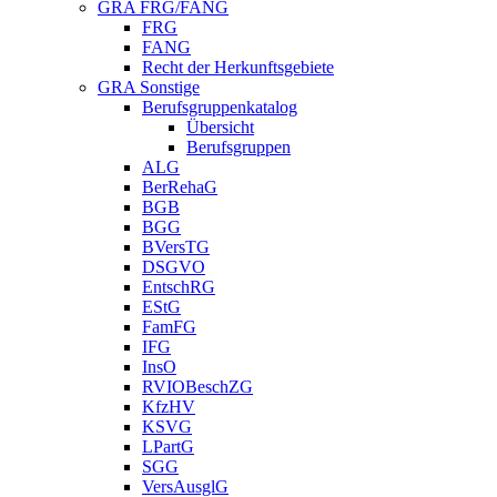
GRA FRG/FANG
FRG
FANG
Recht der Herkunftsgebiete
GRA Sonstige
Berufsgruppenkatalog
Übersicht
Berufsgruppen
ALG
BerRehaG
BGB
BGG
BVersTG
DSGVO
EntschRG
EStG
FamFG
IFG
InsO
RVIOBeschZG
KfzHV
KSVG
LPartG
SGG
VersAusglG