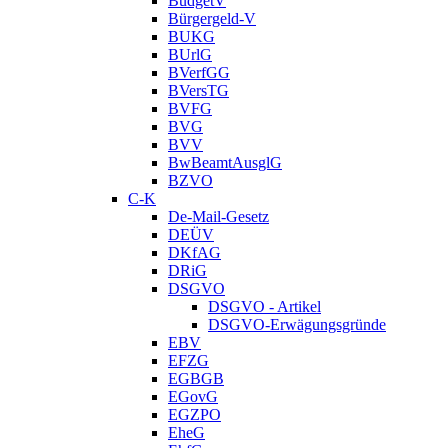
BudgetV
Bürgergeld-V
BUKG
BUrlG
BVerfGG
BVersTG
BVFG
BVG
BVV
BwBeamtAusglG
BZVO
C-K
De-Mail-Gesetz
DEÜV
DKfAG
DRiG
DSGVO
DSGVO - Artikel
DSGVO-Erwägungsgründe
EBV
EFZG
EGBGB
EGovG
EGZPO
EheG