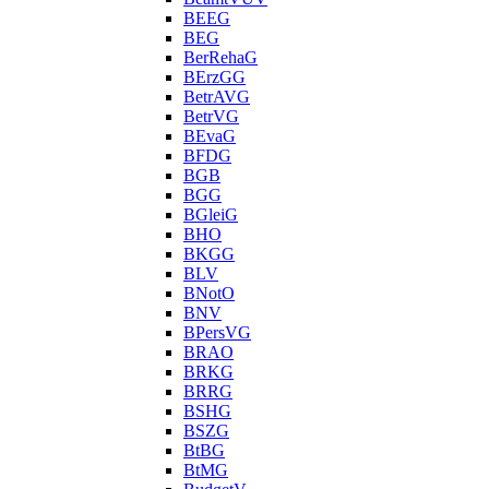
BEEG
BEG
BerRehaG
BErzGG
BetrAVG
BetrVG
BEvaG
BFDG
BGB
BGG
BGleiG
BHO
BKGG
BLV
BNotO
BNV
BPersVG
BRAO
BRKG
BRRG
BSHG
BSZG
BtBG
BtMG