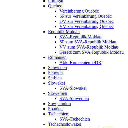
Portugal
Quebec
Vereinbarung Quebec
SP zur Vereinbarung Quebec
DV zur Vereinbarung Quebec
VV zur Vereinbarung Quebec
Republik Moldau
SVA-Republik Moldau
SP zum SVA-Republik Moldau
VV zum SVA-Republik Moldau
Gesetz zum SVA-Republik Moldau
Rumänien
Abk. Rumaenien DDR
Schweden
Schweiz
Serbien
Slowakei
SVA-Slowakei
Slowenien
SVA-Slowenien
Sowjetunion
Spanien
Tschechien
SVA-Tschechien
Tschechoslowakei