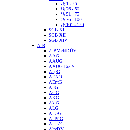
§§ 1 - 25
§§ 26 - 50
§§ 51 - 75
§§ 76 - 100
§§ 101 - 120
SGB XI
SGB XII
SGB XIV
A-B
2. BMeldDÜV
AAG
AAÜG
AAÜG-ErstV
AbgG
AEAO
AEntG
AFG
AGG
AKG
AktG
ALG
AltGG
AltPflG
AltTZG
AltvDV