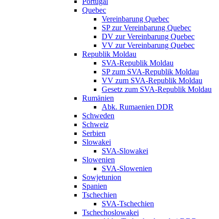
Portugal
Quebec
Vereinbarung Quebec
SP zur Vereinbarung Quebec
DV zur Vereinbarung Quebec
VV zur Vereinbarung Quebec
Republik Moldau
SVA-Republik Moldau
SP zum SVA-Republik Moldau
VV zum SVA-Republik Moldau
Gesetz zum SVA-Republik Moldau
Rumänien
Abk. Rumaenien DDR
Schweden
Schweiz
Serbien
Slowakei
SVA-Slowakei
Slowenien
SVA-Slowenien
Sowjetunion
Spanien
Tschechien
SVA-Tschechien
Tschechoslowakei