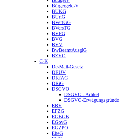
BudgetV
Bürgergeld-V
BUKG
BUrlG
BVerfGG
BVersTG
BVFG
BVG
BVV
BwBeamtAusglG
BZVO
C-K
De-Mail-Gesetz
DEÜV
DKfAG
DRiG
DSGVO
DSGVO - Artikel
DSGVO-Erwägungsgründe
EBV
EFZG
EGBGB
EGovG
EGZPO
EheG