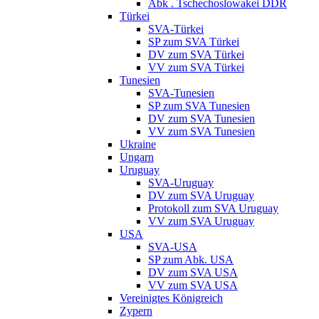
Abk . Tschechoslowakei DDR
Türkei
SVA-Türkei
SP zum SVA Türkei
DV zum SVA Türkei
VV zum SVA Türkei
Tunesien
SVA-Tunesien
SP zum SVA Tunesien
DV zum SVA Tunesien
VV zum SVA Tunesien
Ukraine
Ungarn
Uruguay
SVA-Uruguay
DV zum SVA Uruguay
Protokoll zum SVA Uruguay
VV zum SVA Uruguay
USA
SVA-USA
SP zum Abk. USA
DV zum SVA USA
VV zum SVA USA
Vereinigtes Königreich
Zypern