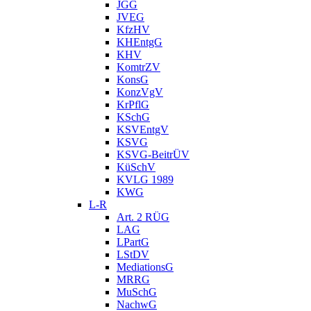
JGG
JVEG
KfzHV
KHEntgG
KHV
KomtrZV
KonsG
KonzVgV
KrPflG
KSchG
KSVEntgV
KSVG
KSVG-BeitrÜV
KüSchV
KVLG 1989
KWG
L-R
Art. 2 RÜG
LAG
LPartG
LStDV
MediationsG
MRRG
MuSchG
NachwG