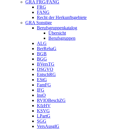
GRA FRG/FANG
FRG
FANG
Recht der Herkunftsgebiete
GRA Sonstige
Berufsgruppenkatalog
Übersicht
Berufsgruppen
ALG
BerRehaG
BGB
BGG
BVersTG
DSGVO
EntschRG
EStG
FamFG
IFG
InsO
RVIOBeschZG
KfzHV
KSVG
LPartG
SGG
VersAusglG