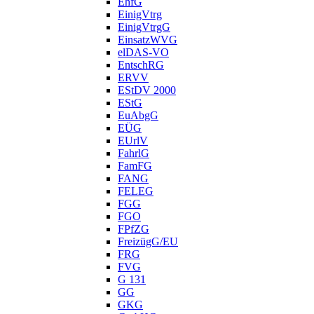
EhfG
EinigVtrg
EinigVtrgG
EinsatzWVG
elDAS-VO
EntschRG
ERVV
EStDV 2000
EStG
EuAbgG
EÜG
EUrlV
FahrlG
FamFG
FANG
FELEG
FGG
FGO
FPfZG
FreizügG/EU
FRG
FVG
G 131
GG
GKG