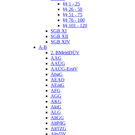
§§ 1 - 25
§§ 26 - 50
§§ 51 - 75
§§ 76 - 100
§§ 101 - 120
SGB XI
SGB XII
SGB XIV
A-B
2. BMeldDÜV
AAG
AAÜG
AAÜG-ErstV
AbgG
AEAO
AEntG
AFG
AGG
AKG
AktG
ALG
AltGG
AltPflG
AltTZG
AltvDV