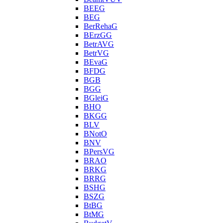
BEEG
BEG
BerRehaG
BErzGG
BetrAVG
BetrVG
BEvaG
BFDG
BGB
BGG
BGleiG
BHO
BKGG
BLV
BNotO
BNV
BPersVG
BRAO
BRKG
BRRG
BSHG
BSZG
BtBG
BtMG