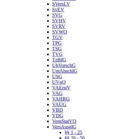
SVersLV
SvEV
SVG
SVHV
SVRV
SVWO
TGV
TPG
TSG
TVG
TzBfG
UhVorschG
UntAbschlG
USG
UVgO
VAErstV
VAG
VAHRG
VAÜG
VBD
VDG
VergStatVO
VersAusglG
§§ 1 - 25
§§ 26 - 50