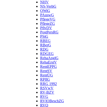
NHV
NS-VerbG
OWiG
PAuswG
PflegeVG
PflegeZG
PflvDV
PostPersRG
PStG
RBEG
RBerG
RDG
RDGEG
RehaAnglG
RehaErstV
RentEPPG
RentSV
RentÜG
RPflG
RRG 1992
RSVwV
RV-BZV
RVG
RVIOBeschZG
RVO