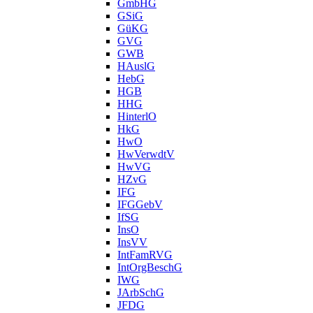
GmbHG
GSiG
GüKG
GVG
GWB
HAuslG
HebG
HGB
HHG
HinterlO
HkG
HwO
HwVerwdtV
HwVG
HZvG
IFG
IFGGebV
IfSG
InsO
InsVV
IntFamRVG
IntOrgBeschG
IWG
JArbSchG
JFDG