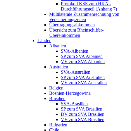
Protokoll KSS zum HKA -
Durchführungsteil (Anhang 7)
Multilaterale Zusammenrechnung von
Versicherungszeiten
Übertragungsabkommen
Übersicht zum Rheinschiffer-
Übereinkommen
Länder
Albanien
SVA-Albanien
SP zum SVA Albanien
VV zum SVA Albanien
Australien
SVA-Australien
SP zum SVA Australien
VV zum SVA Australien
Belgien
Bosnien-Herzegowina
Brasilien
SVA-Brasilien
SP zum SVA Brasilien
DV zum SVA Brasilien
VV zum SVA Brasilien
Bulgarien
Chile