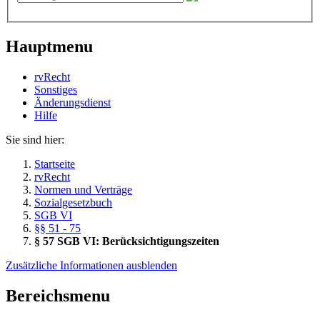
Hauptmenu
rvRecht
Sonstiges
Änderungsdienst
Hil­fe
Sie sind hier:
Startseite
rvRecht
Normen und Verträge
Sozialgesetzbuch
SGB VI
§§ 51 - 75
§ 57 SGB VI: Berücksichtigungszeiten
Zusätzliche Informationen ausblenden
Bereichsmenu