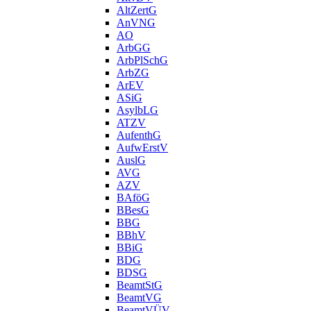
AltZertG
AnVNG
AO
ArbGG
ArbPlSchG
ArbZG
ArEV
ASiG
AsylbLG
ATZV
AufenthG
AufwErstV
AuslG
AVG
AZV
BAföG
BBesG
BBG
BBhV
BBiG
BDG
BDSG
BeamtStG
BeamtVG
BeamtVÜV