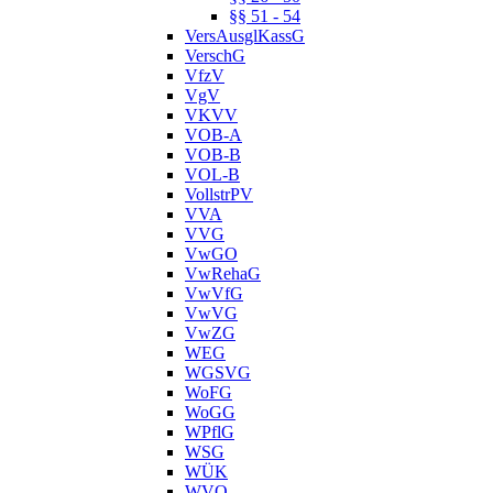
§§ 51 - 54
VersAusglKassG
VerschG
VfzV
VgV
VKVV
VOB-A
VOB-B
VOL-B
VollstrPV
VVA
VVG
VwGO
VwRehaG
VwVfG
VwVG
VwZG
WEG
WGSVG
WoFG
WoGG
WPflG
WSG
WÜK
WVO