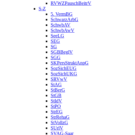
RVWZPauschBeitrV
S-Z
5. VermBG
SchwarzArbG
SchwbAV
SchwbAwV
SeeLG
SEG
SG
SGBBeglV
SGG
SKPersStruktAnpG
SozSichEUG
SozSichUKG
SRVwV
StAG
StBerG
StGB
StIdV
StPO
StrEG
StrRehaG
StVollzG
SUrlV
SVAG-Saar