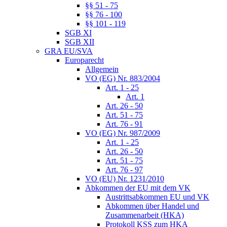
§§ 51 - 75
§§ 76 - 100
§§ 101 - 119
SGB XI
SGB XII
GRA EU/SVA
Europarecht
Allgemein
VO (EG) Nr. 883/2004
Art. 1 - 25
Art. 1
Art. 26 - 50
Art. 51 - 75
Art. 76 - 91
VO (EG) Nr. 987/2009
Art. 1 - 25
Art. 26 - 50
Art. 51 - 75
Art. 76 - 97
VO (EU) Nr. 1231/2010
Abkommen der EU mit dem VK
Austrittsabkommen EU und VK
Abkommen über Handel und
Zusammenarbeit (HKA)
Protokoll KSS zum HKA