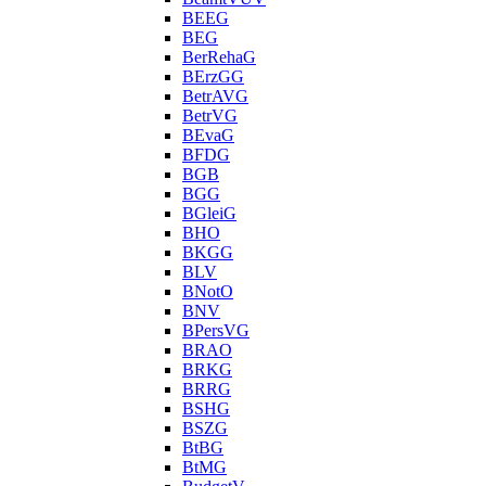
BEEG
BEG
BerRehaG
BErzGG
BetrAVG
BetrVG
BEvaG
BFDG
BGB
BGG
BGleiG
BHO
BKGG
BLV
BNotO
BNV
BPersVG
BRAO
BRKG
BRRG
BSHG
BSZG
BtBG
BtMG