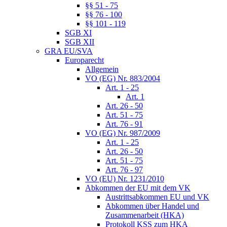
§§ 51 - 75
§§ 76 - 100
§§ 101 - 119
SGB XI
SGB XII
GRA EU/SVA
Europarecht
Allgemein
VO (EG) Nr. 883/2004
Art. 1 - 25
Art. 1
Art. 26 - 50
Art. 51 - 75
Art. 76 - 91
VO (EG) Nr. 987/2009
Art. 1 - 25
Art. 26 - 50
Art. 51 - 75
Art. 76 - 97
VO (EU) Nr. 1231/2010
Abkommen der EU mit dem VK
Austrittsabkommen EU und VK
Abkommen über Handel und
Zusammenarbeit (HKA)
Protokoll KSS zum HKA