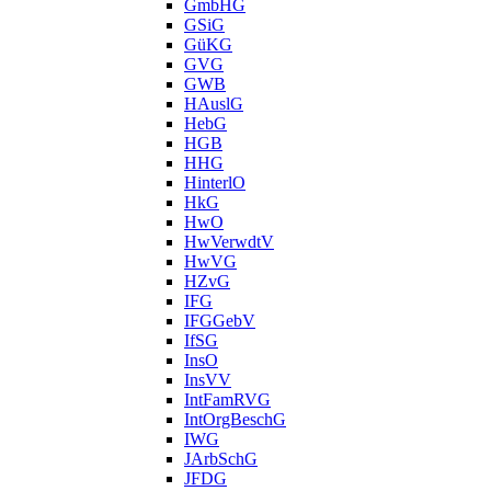
GmbHG
GSiG
GüKG
GVG
GWB
HAuslG
HebG
HGB
HHG
HinterlO
HkG
HwO
HwVerwdtV
HwVG
HZvG
IFG
IFGGebV
IfSG
InsO
InsVV
IntFamRVG
IntOrgBeschG
IWG
JArbSchG
JFDG