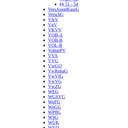
§§ 51 - 54
VersAusglKassG
VerschG
VfzV
VgV
VKVV
VOB-A
VOB-B
VOL-B
VollstrPV
VVA
VVG
VwGO
VwRehaG
VwVfG
VwVG
VwZG
WEG
WGSVG
WoFG
WoGG
WPflG
WSG
WÜK
WVO