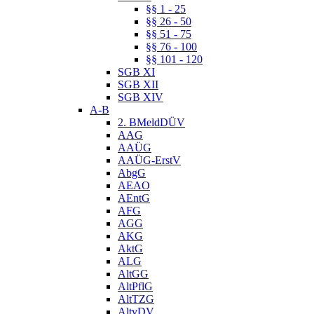
§§ 1 - 25
§§ 26 - 50
§§ 51 - 75
§§ 76 - 100
§§ 101 - 120
SGB XI
SGB XII
SGB XIV
A-B
2. BMeldDÜV
AAG
AAÜG
AAÜG-ErstV
AbgG
AEAO
AEntG
AFG
AGG
AKG
AktG
ALG
AltGG
AltPflG
AltTZG
AltvDV