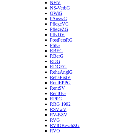
NHV
NS-VerbG
OWiG
PAuswG
PflegeVG
PflegeZG
PflvDV
PostPersRG
PStG
RBEG
RBerG
RDG
RDGEG
RehaAnglG
RehaErstV
RentEPPG
RentSV
RentÜG
RPflG
RRG 1992
RSVwV
RV-BZV
RVG
RVIOBeschZG
RVO