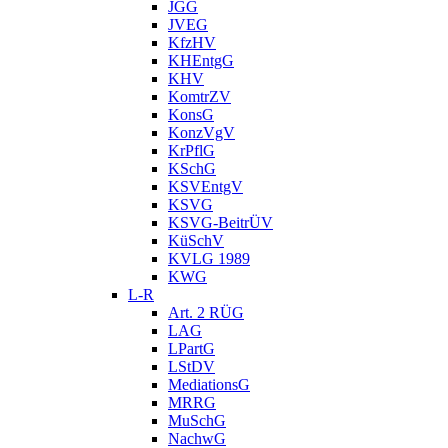
JGG
JVEG
KfzHV
KHEntgG
KHV
KomtrZV
KonsG
KonzVgV
KrPflG
KSchG
KSVEntgV
KSVG
KSVG-BeitrÜV
KüSchV
KVLG 1989
KWG
L-R
Art. 2 RÜG
LAG
LPartG
LStDV
MediationsG
MRRG
MuSchG
NachwG