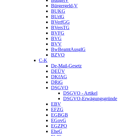
BudgetV
Bürgergeld-V
BUKG
BUrlG
BVerfGG
BVersTG
BVFG
BVG
BVV
BwBeamtAusglG
BZVO
C-K
De-Mail-Gesetz
DEÜV
DKfAG
DRiG
DSGVO
DSGVO - Artikel
DSGVO-Erwägungsgründe
EBV
EFZG
EGBGB
EGovG
EGZPO
EheG