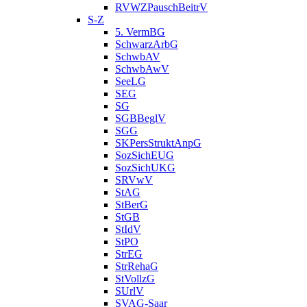
RVWZPauschBeitrV
S-Z
5. VermBG
SchwarzArbG
SchwbAV
SchwbAwV
SeeLG
SEG
SG
SGBBeglV
SGG
SKPersStruktAnpG
SozSichEUG
SozSichUKG
SRVwV
StAG
StBerG
StGB
StIdV
StPO
StrEG
StrRehaG
StVollzG
SUrlV
SVAG-Saar