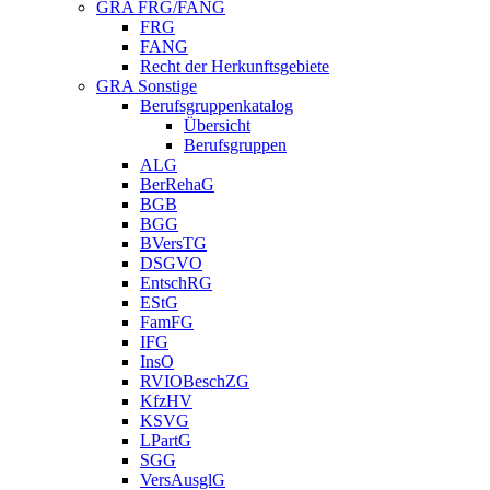
GRA FRG/FANG
FRG
FANG
Recht der Herkunftsgebiete
GRA Sonstige
Berufsgruppenkatalog
Übersicht
Berufsgruppen
ALG
BerRehaG
BGB
BGG
BVersTG
DSGVO
EntschRG
EStG
FamFG
IFG
InsO
RVIOBeschZG
KfzHV
KSVG
LPartG
SGG
VersAusglG