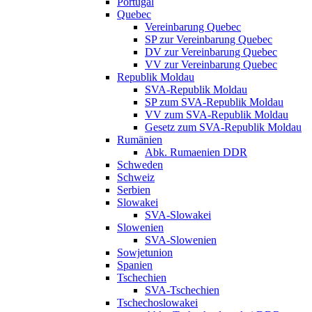
Portugal
Quebec
Vereinbarung Quebec
SP zur Vereinbarung Quebec
DV zur Vereinbarung Quebec
VV zur Vereinbarung Quebec
Republik Moldau
SVA-Republik Moldau
SP zum SVA-Republik Moldau
VV zum SVA-Republik Moldau
Gesetz zum SVA-Republik Moldau
Rumänien
Abk. Rumaenien DDR
Schweden
Schweiz
Serbien
Slowakei
SVA-Slowakei
Slowenien
SVA-Slowenien
Sowjetunion
Spanien
Tschechien
SVA-Tschechien
Tschechoslowakei