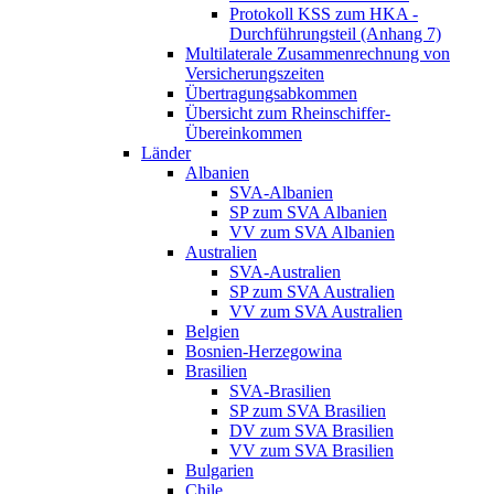
Protokoll KSS zum HKA -
Durchführungsteil (Anhang 7)
Multilaterale Zusammenrechnung von
Versicherungszeiten
Übertragungsabkommen
Übersicht zum Rheinschiffer-
Übereinkommen
Länder
Albanien
SVA-Albanien
SP zum SVA Albanien
VV zum SVA Albanien
Australien
SVA-Australien
SP zum SVA Australien
VV zum SVA Australien
Belgien
Bosnien-Herzegowina
Brasilien
SVA-Brasilien
SP zum SVA Brasilien
DV zum SVA Brasilien
VV zum SVA Brasilien
Bulgarien
Chile