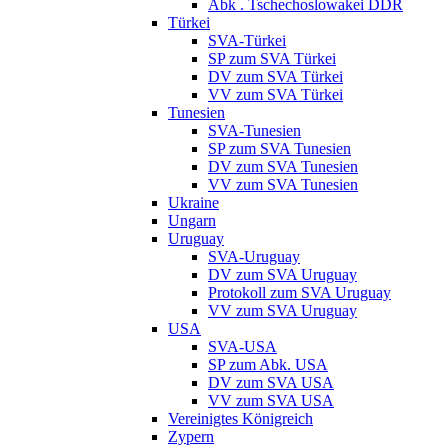
Abk . Tschechoslowakei DDR
Türkei
SVA-Türkei
SP zum SVA Türkei
DV zum SVA Türkei
VV zum SVA Türkei
Tunesien
SVA-Tunesien
SP zum SVA Tunesien
DV zum SVA Tunesien
VV zum SVA Tunesien
Ukraine
Ungarn
Uruguay
SVA-Uruguay
DV zum SVA Uruguay
Protokoll zum SVA Uruguay
VV zum SVA Uruguay
USA
SVA-USA
SP zum Abk. USA
DV zum SVA USA
VV zum SVA USA
Vereinigtes Königreich
Zypern