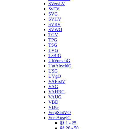
SVersLV
SvEV
SVG
SVHV
SVRV
SVWO
TGV
TPG
TSG
TVG
TzBfG
UhVorschG
UntAbschlG
USG
UVgO
VAErstV
VAG
VAHRG
VAÜG
VBD
VDG
VergStatVO
VersAusglG
§§ 1 - 25
§§ 26 - 50