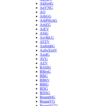
AltZertG
AnVNG
AO
ArbGG
ArbPlSchG
ArbZG
ArEV
ASiG
AsylbLG
ATZV
AufenthG
AufwErstV
AuslG
AVG
AZV
BAföG
BBesG
BBG
BBhV
BBiG
BDG
BDSG
BeamtStG
BeamtVG
BeamtVÜV