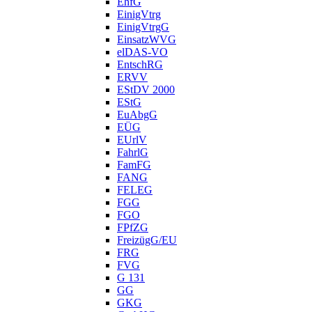
EhfG
EinigVtrg
EinigVtrgG
EinsatzWVG
elDAS-VO
EntschRG
ERVV
EStDV 2000
EStG
EuAbgG
EÜG
EUrlV
FahrlG
FamFG
FANG
FELEG
FGG
FGO
FPfZG
FreizügG/EU
FRG
FVG
G 131
GG
GKG