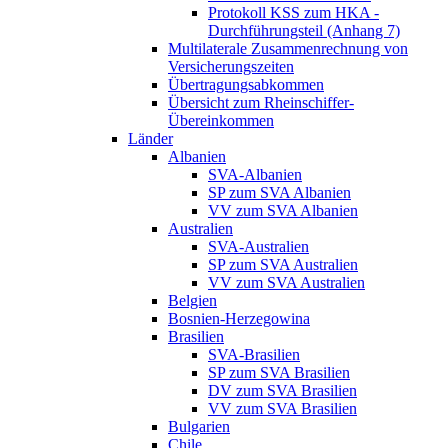
Protokoll KSS zum HKA -
Durchführungsteil (Anhang 7)
Multilaterale Zusammenrechnung von
Versicherungszeiten
Übertragungsabkommen
Übersicht zum Rheinschiffer-
Übereinkommen
Länder
Albanien
SVA-Albanien
SP zum SVA Albanien
VV zum SVA Albanien
Australien
SVA-Australien
SP zum SVA Australien
VV zum SVA Australien
Belgien
Bosnien-Herzegowina
Brasilien
SVA-Brasilien
SP zum SVA Brasilien
DV zum SVA Brasilien
VV zum SVA Brasilien
Bulgarien
Chile