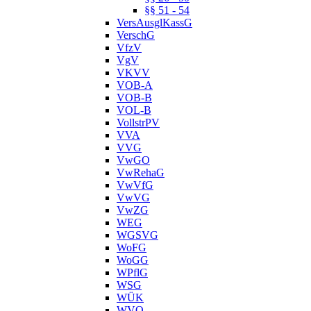
§§ 51 - 54
VersAusglKassG
VerschG
VfzV
VgV
VKVV
VOB-A
VOB-B
VOL-B
VollstrPV
VVA
VVG
VwGO
VwRehaG
VwVfG
VwVG
VwZG
WEG
WGSVG
WoFG
WoGG
WPflG
WSG
WÜK
WVO