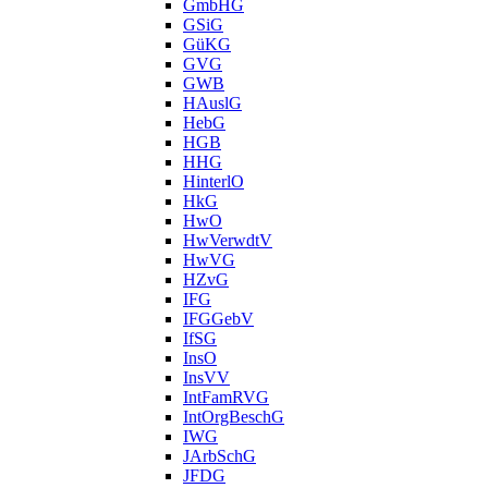
GmbHG
GSiG
GüKG
GVG
GWB
HAuslG
HebG
HGB
HHG
HinterlO
HkG
HwO
HwVerwdtV
HwVG
HZvG
IFG
IFGGebV
IfSG
InsO
InsVV
IntFamRVG
IntOrgBeschG
IWG
JArbSchG
JFDG