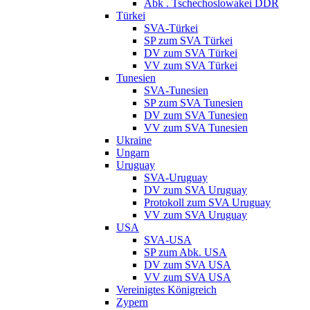
Abk . Tschechoslowakei DDR
Türkei
SVA-Türkei
SP zum SVA Türkei
DV zum SVA Türkei
VV zum SVA Türkei
Tunesien
SVA-Tunesien
SP zum SVA Tunesien
DV zum SVA Tunesien
VV zum SVA Tunesien
Ukraine
Ungarn
Uruguay
SVA-Uruguay
DV zum SVA Uruguay
Protokoll zum SVA Uruguay
VV zum SVA Uruguay
USA
SVA-USA
SP zum Abk. USA
DV zum SVA USA
VV zum SVA USA
Vereinigtes Königreich
Zypern