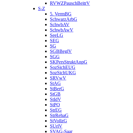
RVWZPauschBeitrV
S-Z
5. VermBG
SchwarzArbG
SchwbAV
SchwbAwV
SeeLG
SEG
SG
SGBBeglV
SGG
SKPersStruktAnpG
SozSichEUG
SozSichUKG
SRVwV
StAG
StBerG
StGB
StIdV
StPO
StrEG
StrRehaG
StVollzG
SUrlV
SVAG-Saar