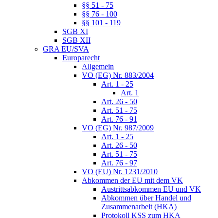
§§ 51 - 75
§§ 76 - 100
§§ 101 - 119
SGB XI
SGB XII
GRA EU/SVA
Europarecht
Allgemein
VO (EG) Nr. 883/2004
Art. 1 - 25
Art. 1
Art. 26 - 50
Art. 51 - 75
Art. 76 - 91
VO (EG) Nr. 987/2009
Art. 1 - 25
Art. 26 - 50
Art. 51 - 75
Art. 76 - 97
VO (EU) Nr. 1231/2010
Abkommen der EU mit dem VK
Austrittsabkommen EU und VK
Abkommen über Handel und
Zusammenarbeit (HKA)
Protokoll KSS zum HKA