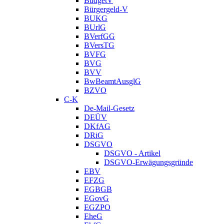
BudgetV
Bürgergeld-V
BUKG
BUrlG
BVerfGG
BVersTG
BVFG
BVG
BVV
BwBeamtAusglG
BZVO
C-K
De-Mail-Gesetz
DEÜV
DKfAG
DRiG
DSGVO
DSGVO - Artikel
DSGVO-Erwägungsgründe
EBV
EFZG
EGBGB
EGovG
EGZPO
EheG