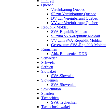
Portugal
Quebec
Vereinbarung Quebec
SP zur Vereinbarung Quebec
DV zur Vereinbarung Quebec
VV zur Vereinbarung Quebec
Republik Moldau
SVA-Republik Moldau
SP zum SVA-Republik Moldau
VV zum SVA-Republik Moldau
Gesetz zum SVA-Republik Moldau
Rumänien
Abk. Rumaenien DDR
Schweden
Schweiz
Serbien
Slowakei
SVA-Slowakei
Slowenien
SVA-Slowenien
Sowjetunion
Spanien
Tschechien
SVA-Tschechien
Tschechoslowakei