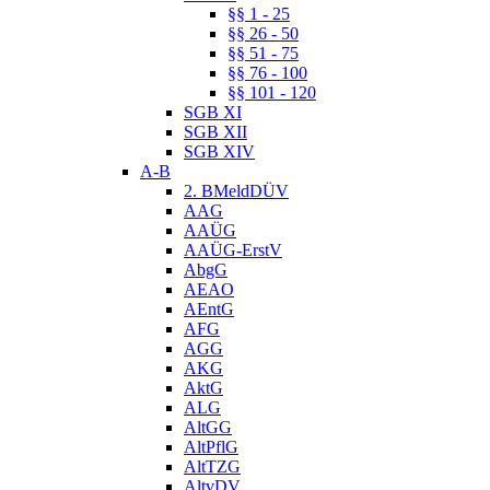
§§ 1 - 25
§§ 26 - 50
§§ 51 - 75
§§ 76 - 100
§§ 101 - 120
SGB XI
SGB XII
SGB XIV
A-B
2. BMeldDÜV
AAG
AAÜG
AAÜG-ErstV
AbgG
AEAO
AEntG
AFG
AGG
AKG
AktG
ALG
AltGG
AltPflG
AltTZG
AltvDV