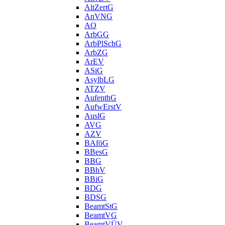
AltZertG
AnVNG
AO
ArbGG
ArbPlSchG
ArbZG
ArEV
ASiG
AsylbLG
ATZV
AufenthG
AufwErstV
AuslG
AVG
AZV
BAföG
BBesG
BBG
BBhV
BBiG
BDG
BDSG
BeamtStG
BeamtVG
BeamtVÜV