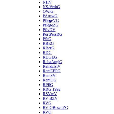
NHV
NS-VerbG
OWiG
PAuswG
PflegeVG
PflegeZG
PflvDV
PostPersRG
PStG
RBEG
RBerG
RDG
RDGEG
RehaAnglG
RehaErstV
RentEPPG
RentSV
RentÜG
RPflG
RRG 1992
RSVwV
RV-BZV
RVG
RVIOBeschZG
RVO