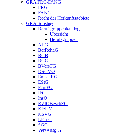
GRA FRG/FANG
FRG
FANG
Recht der Herkunftsgebiete
GRA Sonstige
Berufsgruppenkatalog
Übersicht
Berufsgruppen
ALG
BerRehaG
BGB
BGG
BVersTG
DSGVO
EntschRG
EStG
FamFG
IFG
InsO
RVIOBeschZG
KfzHV
KSVG
LPartG
SGG
VersAusglG