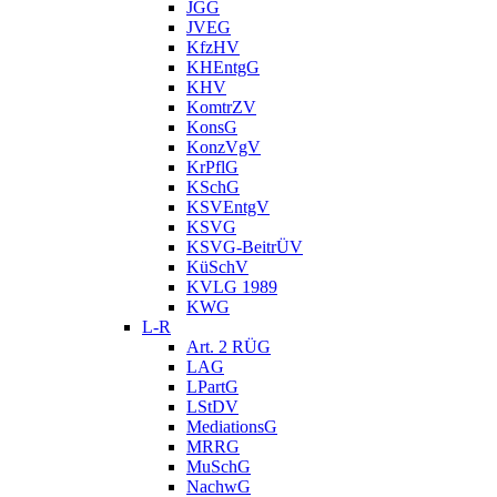
JGG
JVEG
KfzHV
KHEntgG
KHV
KomtrZV
KonsG
KonzVgV
KrPflG
KSchG
KSVEntgV
KSVG
KSVG-BeitrÜV
KüSchV
KVLG 1989
KWG
L-R
Art. 2 RÜG
LAG
LPartG
LStDV
MediationsG
MRRG
MuSchG
NachwG