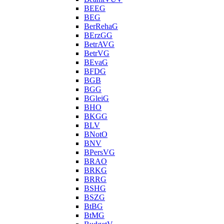
BEEG
BEG
BerRehaG
BErzGG
BetrAVG
BetrVG
BEvaG
BFDG
BGB
BGG
BGleiG
BHO
BKGG
BLV
BNotO
BNV
BPersVG
BRAO
BRKG
BRRG
BSHG
BSZG
BtBG
BtMG