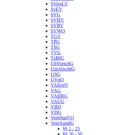
SVersLV
SvEV
SVG
SVHV
SVRV
SVWO
TGV
TPG
TSG
TVG
TzBfG
UhVorschG
UntAbschlG
USG
UVgO
VAErstV
VAG
VAHRG
VAÜG
VBD
VDG
VergStatVO
VersAusglG
§§ 1 - 25
§§ 26 - 50