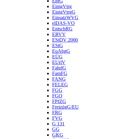
EhfG
EinigVtrg
EinigVtrgG
EinsatzWVG
elDAS-VO
EntschRG
ERVV
EStDV 2000
EStG
EuAbgG
EÜG
EUrlV
FahrlG
FamFG
FANG
FELEG
FGG
FGO
FPfZG
FreizügG/EU
FRG
FVG
G 131
GG
GKG