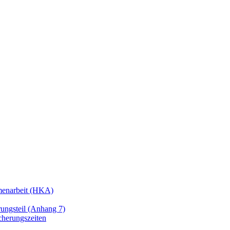
enarbeit (HKA)
ngsteil (Anhang 7)
cherungszeiten