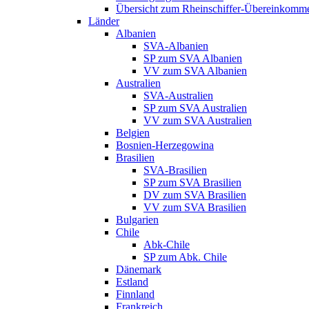
Übersicht zum Rheinschiffer-Übereinkomm
Länder
Albanien
SVA-Albanien
SP zum SVA Albanien
VV zum SVA Albanien
Australien
SVA-Australien
SP zum SVA Australien
VV zum SVA Australien
Belgien
Bosnien-Herzegowina
Brasilien
SVA-Brasilien
SP zum SVA Brasilien
DV zum SVA Brasilien
VV zum SVA Brasilien
Bulgarien
Chile
Abk-Chile
SP zum Abk. Chile
Dänemark
Estland
Finnland
Frankreich