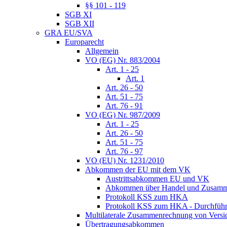
§§ 101 - 119
SGB XI
SGB XII
GRA EU/SVA
Europarecht
Allgemein
VO (EG) Nr. 883/2004
Art. 1 - 25
Art. 1
Art. 26 - 50
Art. 51 - 75
Art. 76 - 91
VO (EG) Nr. 987/2009
Art. 1 - 25
Art. 26 - 50
Art. 51 - 75
Art. 76 - 97
VO (EU) Nr. 1231/2010
Abkommen der EU mit dem VK
Austrittsabkommen EU und VK
Abkommen über Handel und Zusamm
Protokoll KSS zum HKA
Protokoll KSS zum HKA - Durchführu
Multilaterale Zusammenrechnung von Versi
Übertragungsabkommen