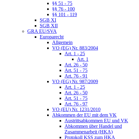
§§ 51 - 75
§§ 76 - 100
§§ 101 - 119
SGB XI
SGB XII
GRA EU/SVA
Europarecht
Allgemein
VO (EG) Nr. 883/2004
Art. 1 - 25
Art. 1
Art. 26 - 50
Art. 51 - 75
Art. 76 - 91
VO (EG) Nr. 987/2009
Art. 1 - 25
Art. 26 - 50
Art. 51 - 75
Art. 76 - 97
VO (EU) Nr. 1231/2010
Abkommen der EU mit dem VK
Austrittsabkommen EU und VK
Abkommen über Handel und
Zusammenarbeit (HKA)
Protokoll KSS zum HKA