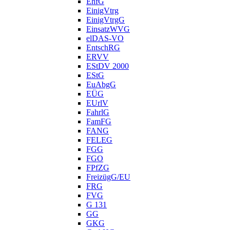
EhfG
EinigVtrg
EinigVtrgG
EinsatzWVG
elDAS-VO
EntschRG
ERVV
EStDV 2000
EStG
EuAbgG
EÜG
EUrlV
FahrlG
FamFG
FANG
FELEG
FGG
FGO
FPfZG
FreizügG/EU
FRG
FVG
G 131
GG
GKG