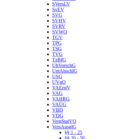
SVersLV
SvEV
SVG
SVHV
SVRV
SVWO
TGV
TPG
TSG
TVG
TzBfG
UhVorschG
UntAbschlG
USG
UVgO
VAErstV
VAG
VAHRG
VAÜG
VBD
VDG
VergStatVO
VersAusglG
§§ 1 - 25
§§ 26 - 50