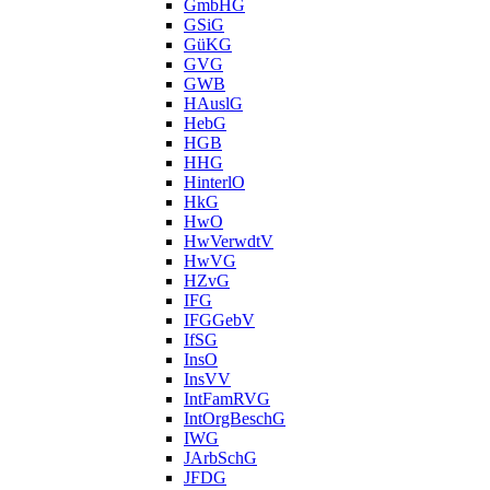
GmbHG
GSiG
GüKG
GVG
GWB
HAuslG
HebG
HGB
HHG
HinterlO
HkG
HwO
HwVerwdtV
HwVG
HZvG
IFG
IFGGebV
IfSG
InsO
InsVV
IntFamRVG
IntOrgBeschG
IWG
JArbSchG
JFDG