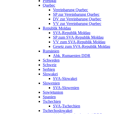
Portugal
Quebec
Vereinbarung Quebec
SP zur Vereinbarung Quebec
DV zur Vereinbarung Quebec
VV zur Vereinbarung Quebec
Republik Moldau
SVA-Republik Moldau
SP zum SVA-Republik Moldau
VV zum SVA-Republik Moldau
Gesetz zum SVA-Republik Moldau
Rumänien
Abk. Rumaenien DDR
Schweden
Schweiz
Serbien
Slowakei
SVA-Slowakei
Slowenien
SVA-Slowenien
Sowjetunion
Spanien
Tschechien
SVA-Tschechien
Tschechoslowakei