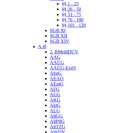
§§ 1 - 25
§§ 26 - 50
§§ 51 - 75
§§ 76 - 100
§§ 101 - 120
SGB XI
SGB XII
SGB XIV
A-B
2. BMeldDÜV
AAG
AAÜG
AAÜG-ErstV
AbgG
AEAO
AEntG
AFG
AGG
AKG
AktG
ALG
AltGG
AltPflG
AltTZG
AltvDV