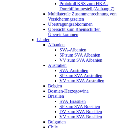
Protokoll KSS zum HKA -
Durchführungsteil (Anhang 7)
Multilaterale Zusammenrechnung von
Versicherungszeiten
Übertragungsabkommen
Übersicht zum Rheinschiffer-
Übereinkommen
Länder
Albanien
SVA-Albanien
SP zum SVA Albanien
VV zum SVA Albanien
Australien
SVA-Australien
SP zum SVA Australien
VV zum SVA Australien
Belgien
Bosnien-Herzegowina
Brasilien
SVA-Brasilien
SP zum SVA Brasilien
DV zum SVA Brasilien
VV zum SVA Brasilien
Bulgarien
Chile