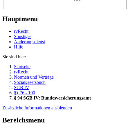
Hauptmenu
rvRecht
Sonstiges
Änderungsdienst
Hil­fe
Sie sind hier:
Startseite
rvRecht
Normen und Verträge
Sozialgesetzbuch
SGB IV
§§ 76 - 100
§ 94 SGB IV: Bundesversicherungsamt
Zusätzliche Informationen ausblenden
Bereichsmenu