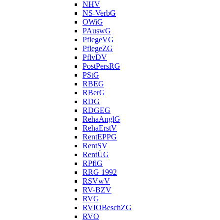
NHV
NS-VerbG
OWiG
PAuswG
PflegeVG
PflegeZG
PflvDV
PostPersRG
PStG
RBEG
RBerG
RDG
RDGEG
RehaAnglG
RehaErstV
RentEPPG
RentSV
RentÜG
RPflG
RRG 1992
RSVwV
RV-BZV
RVG
RVIOBeschZG
RVO