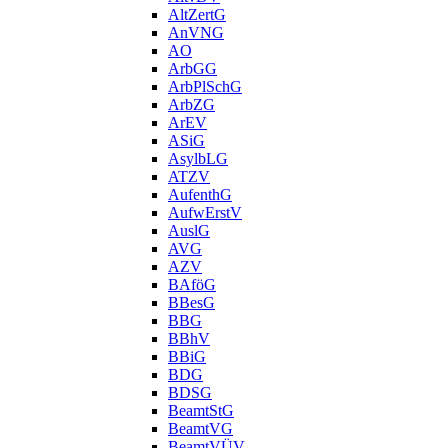
AltZertG
AnVNG
AO
ArbGG
ArbPlSchG
ArbZG
ArEV
ASiG
AsylbLG
ATZV
AufenthG
AufwErstV
AuslG
AVG
AZV
BAföG
BBesG
BBG
BBhV
BBiG
BDG
BDSG
BeamtStG
BeamtVG
BeamtVÜV