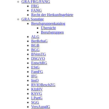
GRA FRG/FANG
FRG
FANG
Recht der Herkunftsgebiete
GRA Sonstige
Berufsgruppenkatalog
Übersicht
Berufsgruppen
ALG
BerRehaG
BGB
BGG
BVersTG
DSGVO
EntschRG
EStG
FamFG
IFG
InsO
RVIOBeschZG
KfzHV
KSVG
LPartG
SGG
VersAusglG