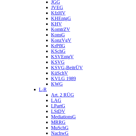
JGG
JVEG
KfzHV
KHEntgG
KHV
KomtrZV
KonsG
KonzVgV
KrPflG
KSchG
KSVEntgV
KSVG
KSVG-BeitrÜV
KüSchV
KVLG 1989
KWG
L-R
Art. 2 RÜG
LAG
LPartG
LStDV
MediationsG
MRRG
MuSchG
NachwG