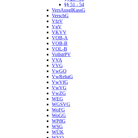
§§ 51 - 54
VersAusglKassG
VerschG
VfzV
VgV
VKVV
VOB-A
VOB-B
VOL-B
VollstrPV
VVA
VVG
VwGO
VwRehaG
VwVfG
VwVG
VwZG
WEG
WGSVG
WoFG
WoGG
WPflG
WSG
WÜK
WVO