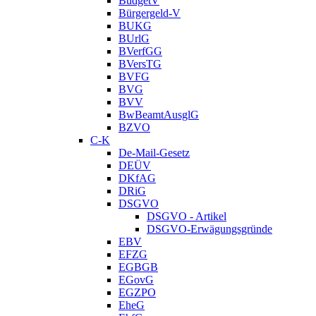
BudgetV
Bürgergeld-V
BUKG
BUrlG
BVerfGG
BVersTG
BVFG
BVG
BVV
BwBeamtAusglG
BZVO
C-K
De-Mail-Gesetz
DEÜV
DKfAG
DRiG
DSGVO
DSGVO - Artikel
DSGVO-Erwägungsgründe
EBV
EFZG
EGBGB
EGovG
EGZPO
EheG