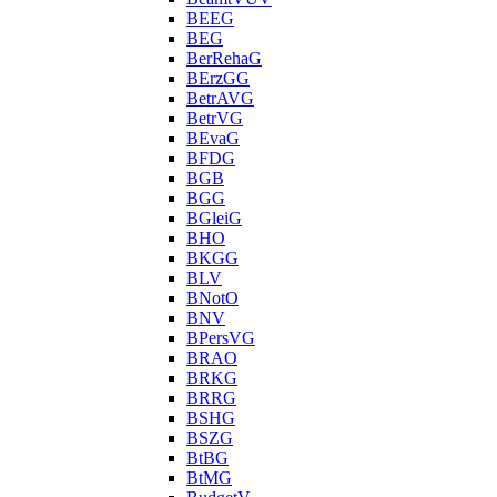
BEEG
BEG
BerRehaG
BErzGG
BetrAVG
BetrVG
BEvaG
BFDG
BGB
BGG
BGleiG
BHO
BKGG
BLV
BNotO
BNV
BPersVG
BRAO
BRKG
BRRG
BSHG
BSZG
BtBG
BtMG