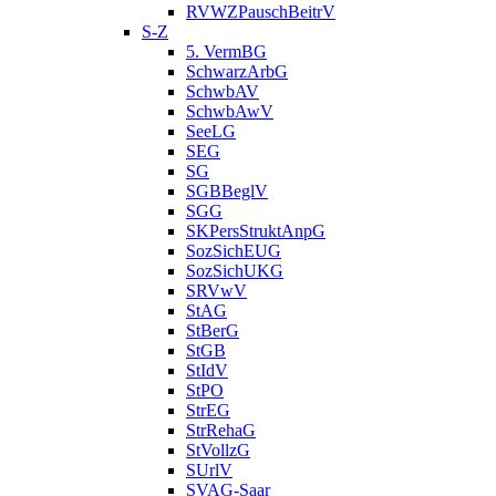
RVWZPauschBeitrV
S-Z
5. VermBG
SchwarzArbG
SchwbAV
SchwbAwV
SeeLG
SEG
SG
SGBBeglV
SGG
SKPersStruktAnpG
SozSichEUG
SozSichUKG
SRVwV
StAG
StBerG
StGB
StIdV
StPO
StrEG
StrRehaG
StVollzG
SUrlV
SVAG-Saar