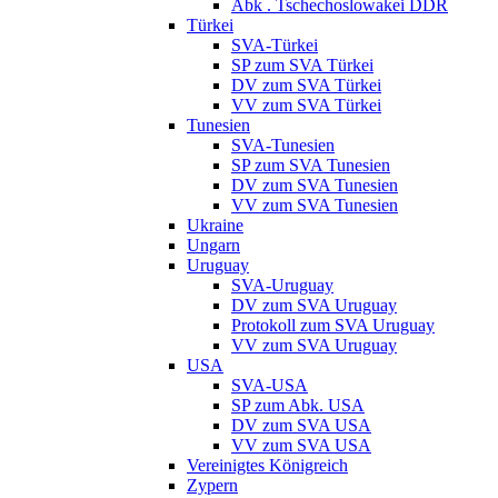
Abk . Tschechoslowakei DDR
Türkei
SVA-Türkei
SP zum SVA Türkei
DV zum SVA Türkei
VV zum SVA Türkei
Tunesien
SVA-Tunesien
SP zum SVA Tunesien
DV zum SVA Tunesien
VV zum SVA Tunesien
Ukraine
Ungarn
Uruguay
SVA-Uruguay
DV zum SVA Uruguay
Protokoll zum SVA Uruguay
VV zum SVA Uruguay
USA
SVA-USA
SP zum Abk. USA
DV zum SVA USA
VV zum SVA USA
Vereinigtes Königreich
Zypern