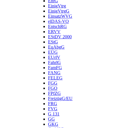
EhfG
EinigVtrg
EinigVtrgG
EinsatzWVG
elDAS-VO
EntschRG
ERVV
EStDV 2000
EStG
EuAbgG
EÜG
EUrlV
FahrlG
FamFG
FANG
FELEG
FGG
FGO
FPfZG
FreizügG/EU
FRG
FVG
G 131
GG
GKG