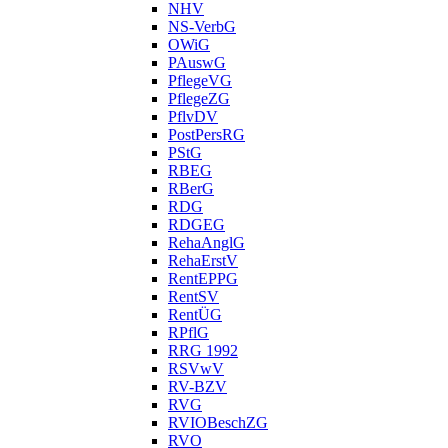
NHV
NS-VerbG
OWiG
PAuswG
PflegeVG
PflegeZG
PflvDV
PostPersRG
PStG
RBEG
RBerG
RDG
RDGEG
RehaAnglG
RehaErstV
RentEPPG
RentSV
RentÜG
RPflG
RRG 1992
RSVwV
RV-BZV
RVG
RVIOBeschZG
RVO