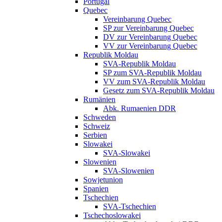
Portugal
Quebec
Vereinbarung Quebec
SP zur Vereinbarung Quebec
DV zur Vereinbarung Quebec
VV zur Vereinbarung Quebec
Republik Moldau
SVA-Republik Moldau
SP zum SVA-Republik Moldau
VV zum SVA-Republik Moldau
Gesetz zum SVA-Republik Moldau
Rumänien
Abk. Rumaenien DDR
Schweden
Schweiz
Serbien
Slowakei
SVA-Slowakei
Slowenien
SVA-Slowenien
Sowjetunion
Spanien
Tschechien
SVA-Tschechien
Tschechoslowakei