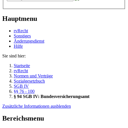
Hauptmenu
rvRecht
Sonstiges
Änderungsdienst
Hil­fe
Sie sind hier:
Startseite
rvRecht
Normen und Verträge
Sozialgesetzbuch
SGB IV
§§ 76 - 100
§ 94 SGB IV: Bundesversicherungsamt
Zusätzliche Informationen ausblenden
Bereichsmenu