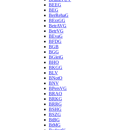
BEEG
BEG
BerRehaG
BErzGG
BetrAVG
BetrVG
BEvaG
BFDG
BGB
BGG
BGleiG
BHO
BKGG
BLV
BNotO
BNV
BPersVG
BRAO
BRKG
BRRG
BSHG
BSZG
BtBG
BtMG