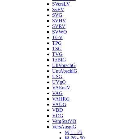
SVersLV
SvEV
SVG
SVHV
SVRV
SVWO
TGV
TPG
TSG
TVG
TzBfG
UhVorschG
UntAbschlG
USG
UVgO
VAErstV
VAG
VAHRG
VAÜG
VBD
VDG
VergStatVO
VersAusglG
§§ 1 - 25
§§ 26 - 50