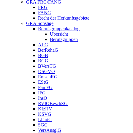
GRA FRG/FANG
FRG
FANG
Recht der Herkunftsgebiete
GRA Sonstige
Berufsgruppenkatalog
Übersicht
Berufsgruppen
ALG
BerRehaG
BGB
BGG
BVersTG
DSGVO
EntschRG
EStG
FamFG
IFG
InsO
RVIOBeschZG
KfzHV
KSVG
LPartG
SGG
VersAusglG