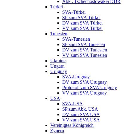
Abk . Tschechoslowakei DDR
Türkei
SVA-Türkei
SP zum SVA Türkei
DV zum SVA Türkei
VV zum SVA Türkei
Tunesien
SVA-Tunesien
SP zum SVA Tunesien
DV zum SVA Tunesien
VV zum SVA Tunesien
Ukraine
Ungarn
Uruguay
SVA-Uruguay
DV zum SVA Uruguay
Protokoll zum SVA Uruguay
VV zum SVA Uruguay
USA
SVA-USA
SP zum Abk. USA
DV zum SVA USA
VV zum SVA USA
Vereinigtes Königreich
Zypern