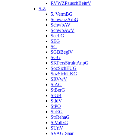
RVWZPauschBeitrV
S-Z
5. VermBG
SchwarzArbG
SchwbAV
SchwbAwV
SeeLG
SEG
SG
SGBBeglV
SGG
SKPersStruktAnpG
SozSichEUG
SozSichUKG
SRVwV
StAG
StBerG
StGB
StIdV
StPO
StrEG
StrRehaG
StVollzG
SUrlV
SVAG-Saar