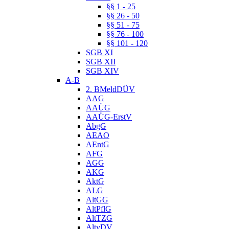
§§ 1 - 25
§§ 26 - 50
§§ 51 - 75
§§ 76 - 100
§§ 101 - 120
SGB XI
SGB XII
SGB XIV
A-B
2. BMeldDÜV
AAG
AAÜG
AAÜG-ErstV
AbgG
AEAO
AEntG
AFG
AGG
AKG
AktG
ALG
AltGG
AltPflG
AltTZG
AltvDV