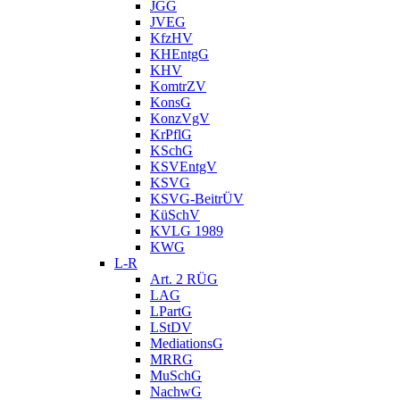
JGG
JVEG
KfzHV
KHEntgG
KHV
KomtrZV
KonsG
KonzVgV
KrPflG
KSchG
KSVEntgV
KSVG
KSVG-BeitrÜV
KüSchV
KVLG 1989
KWG
L-R
Art. 2 RÜG
LAG
LPartG
LStDV
MediationsG
MRRG
MuSchG
NachwG