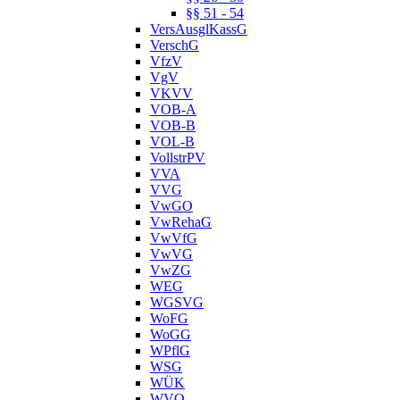
§§ 51 - 54
VersAusglKassG
VerschG
VfzV
VgV
VKVV
VOB-A
VOB-B
VOL-B
VollstrPV
VVA
VVG
VwGO
VwRehaG
VwVfG
VwVG
VwZG
WEG
WGSVG
WoFG
WoGG
WPflG
WSG
WÜK
WVO