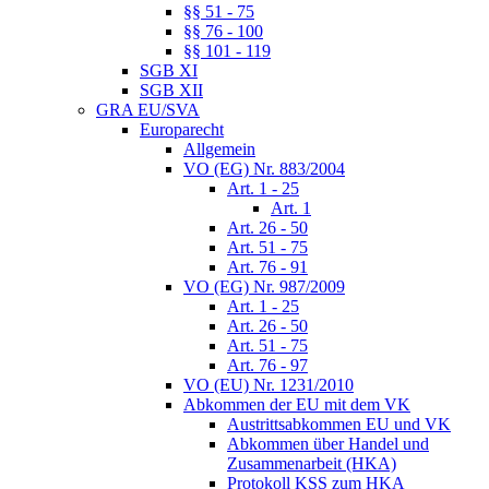
§§ 51 - 75
§§ 76 - 100
§§ 101 - 119
SGB XI
SGB XII
GRA EU/SVA
Europarecht
Allgemein
VO (EG) Nr. 883/2004
Art. 1 - 25
Art. 1
Art. 26 - 50
Art. 51 - 75
Art. 76 - 91
VO (EG) Nr. 987/2009
Art. 1 - 25
Art. 26 - 50
Art. 51 - 75
Art. 76 - 97
VO (EU) Nr. 1231/2010
Abkommen der EU mit dem VK
Austrittsabkommen EU und VK
Abkommen über Handel und
Zusammenarbeit (HKA)
Protokoll KSS zum HKA