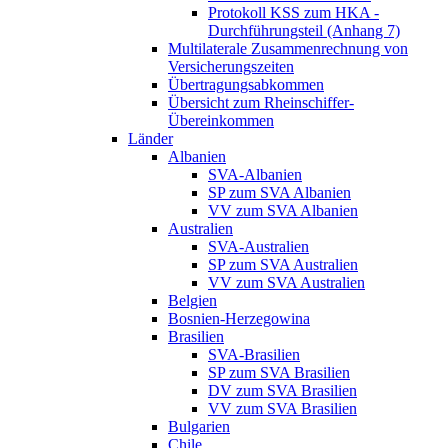
Protokoll KSS zum HKA -
Durchführungsteil (Anhang 7)
Multilaterale Zusammenrechnung von
Versicherungszeiten
Übertragungsabkommen
Übersicht zum Rheinschiffer-
Übereinkommen
Länder
Albanien
SVA-Albanien
SP zum SVA Albanien
VV zum SVA Albanien
Australien
SVA-Australien
SP zum SVA Australien
VV zum SVA Australien
Belgien
Bosnien-Herzegowina
Brasilien
SVA-Brasilien
SP zum SVA Brasilien
DV zum SVA Brasilien
VV zum SVA Brasilien
Bulgarien
Chile