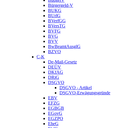
BudgetV
Bürgergeld-V
BUKG
BUrlG
BVerfGG
BVersTG
BVFG
BVG
BVV
BwBeamtAusglG
BZVO
C-K
De-Mail-Gesetz
DEÜV
DKfAG
DRiG
DSGVO
DSGVO - Artikel
DSGVO-Erwägungsgründe
EBV
EFZG
EGBGB
EGovG
EGZPO
EheG