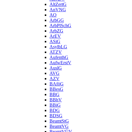
AltZertG
AnVNG
AO
ArbGG
ArbPlSchG
ArbZG
ArEV
ASiG
AsylbLG
ATZV
AufenthG
AufwErstV
AuslG
AVG
AZV
BAföG
BBesG
BBG
BBhV
BBiG
BDG
BDSG
BeamtStG
BeamtVG
BeamtVÜV