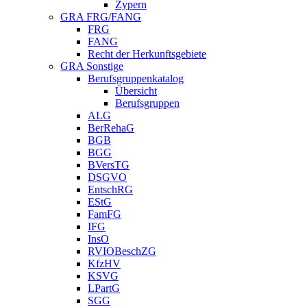
Zypern
GRA FRG/FANG
FRG
FANG
Recht der Herkunftsgebiete
GRA Sonstige
Berufsgruppenkatalog
Übersicht
Berufsgruppen
ALG
BerRehaG
BGB
BGG
BVersTG
DSGVO
EntschRG
EStG
FamFG
IFG
InsO
RVIOBeschZG
KfzHV
KSVG
LPartG
SGG