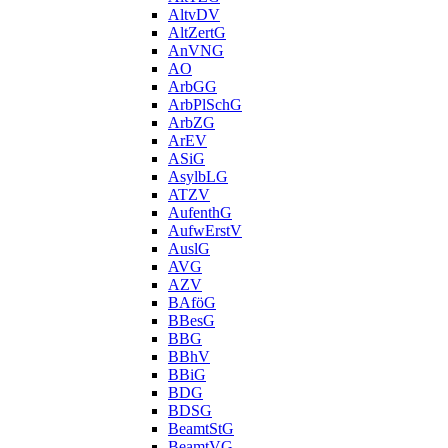
AltvDV
AltZertG
AnVNG
AO
ArbGG
ArbPlSchG
ArbZG
ArEV
ASiG
AsylbLG
ATZV
AufenthG
AufwErstV
AuslG
AVG
AZV
BAföG
BBesG
BBG
BBhV
BBiG
BDG
BDSG
BeamtStG
BeamtVG