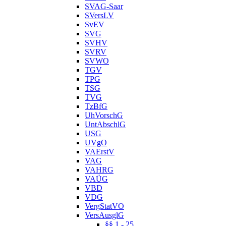
SVAG-Saar
SVersLV
SvEV
SVG
SVHV
SVRV
SVWO
TGV
TPG
TSG
TVG
TzBfG
UhVorschG
UntAbschlG
USG
UVgO
VAErstV
VAG
VAHRG
VAÜG
VBD
VDG
VergStatVO
VersAusglG
§§ 1 - 25