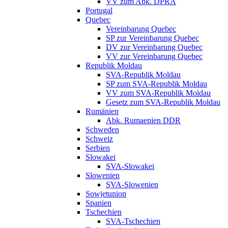
VV zum Abk. DPRA
Portugal
Quebec
Vereinbarung Quebec
SP zur Vereinbarung Quebec
DV zur Vereinbarung Quebec
VV zur Vereinbarung Quebec
Republik Moldau
SVA-Republik Moldau
SP zum SVA-Republik Moldau
VV zum SVA-Republik Moldau
Gesetz zum SVA-Republik Moldau
Rumänien
Abk. Rumaenien DDR
Schweden
Schweiz
Serbien
Slowakei
SVA-Slowakei
Slowenien
SVA-Slowenien
Sowjetunion
Spanien
Tschechien
SVA-Tschechien