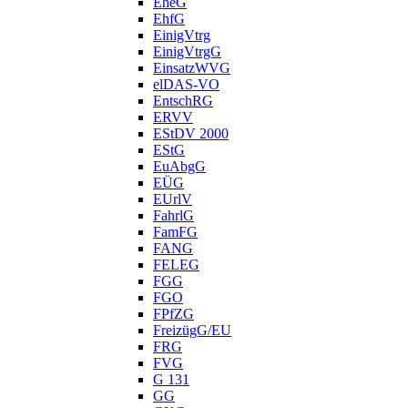
EheG
EhfG
EinigVtrg
EinigVtrgG
EinsatzWVG
elDAS-VO
EntschRG
ERVV
EStDV 2000
EStG
EuAbgG
EÜG
EUrlV
FahrlG
FamFG
FANG
FELEG
FGG
FGO
FPfZG
FreizügG/EU
FRG
FVG
G 131
GG