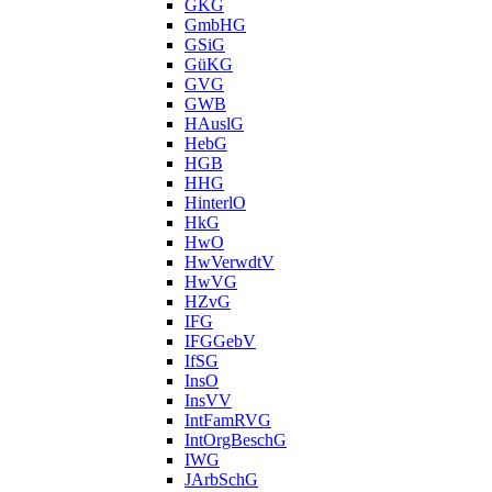
GKG
GmbHG
GSiG
GüKG
GVG
GWB
HAuslG
HebG
HGB
HHG
HinterlO
HkG
HwO
HwVerwdtV
HwVG
HZvG
IFG
IFGGebV
IfSG
InsO
InsVV
IntFamRVG
IntOrgBeschG
IWG
JArbSchG