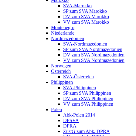
Marokko
SVA-Marokko
SP zum SVA Marokko
DV zum SVA Marokko
VV zum SVA Marokko
Montenegro
Niederlande
Nordmazedonien
SVA-Nordmazedonien
SP zum SVA Nordmazedonien
DV zum SVA Nordmazedonien
VV zum SVA Nordmazedonien
Norwegen
Österreich
SVA-Österreich
Philippinen
SVA-Philippinen
SP zum SVA Philippinen
DV zum SVA Philippinen
VV zum SVA Philippinen
Polen
Abk-Polen 2014
DPSVA
DPRA
ZustG zum Abk. DPRA