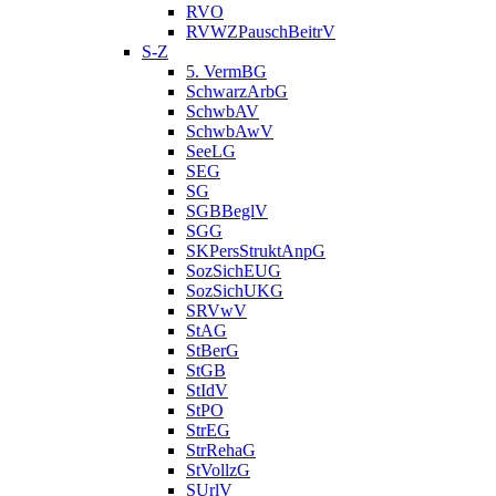
RVO
RVWZPauschBeitrV
S-Z
5. VermBG
SchwarzArbG
SchwbAV
SchwbAwV
SeeLG
SEG
SG
SGBBeglV
SGG
SKPersStruktAnpG
SozSichEUG
SozSichUKG
SRVwV
StAG
StBerG
StGB
StIdV
StPO
StrEG
StrRehaG
StVollzG
SUrlV