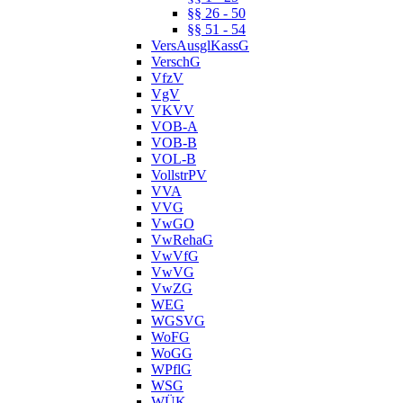
§§ 26 - 50
§§ 51 - 54
VersAusglKassG
VerschG
VfzV
VgV
VKVV
VOB-A
VOB-B
VOL-B
VollstrPV
VVA
VVG
VwGO
VwRehaG
VwVfG
VwVG
VwZG
WEG
WGSVG
WoFG
WoGG
WPflG
WSG
WÜK