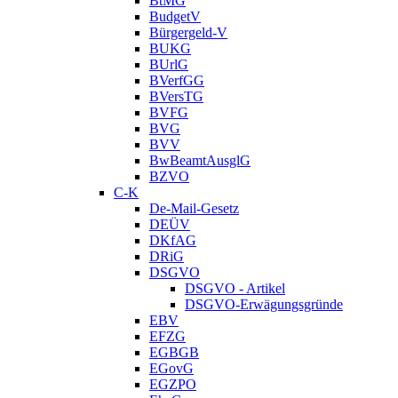
BtMG
BudgetV
Bürgergeld-V
BUKG
BUrlG
BVerfGG
BVersTG
BVFG
BVG
BVV
BwBeamtAusglG
BZVO
C-K
De-Mail-Gesetz
DEÜV
DKfAG
DRiG
DSGVO
DSGVO - Artikel
DSGVO-Erwägungsgründe
EBV
EFZG
EGBGB
EGovG
EGZPO