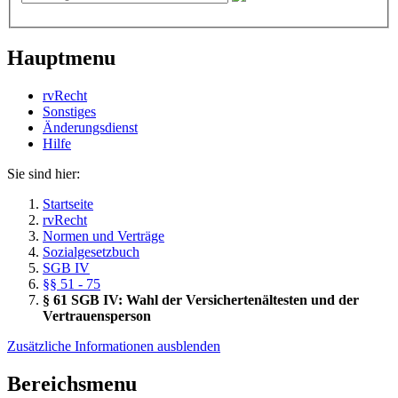
Hauptmenu
rvRecht
Sonstiges
Änderungsdienst
Hil­fe
Sie sind hier:
Startseite
rvRecht
Normen und Verträge
Sozialgesetzbuch
SGB IV
§§ 51 - 75
§ 61 SGB IV: Wahl der Versichertenältesten und der
Vertrauensperson
Zusätzliche Informationen ausblenden
Bereichsmenu