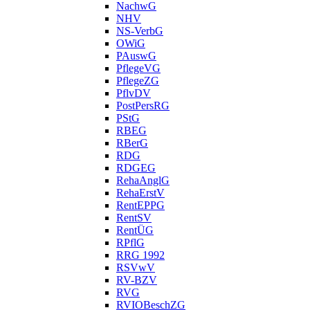
NachwG
NHV
NS-VerbG
OWiG
PAuswG
PflegeVG
PflegeZG
PflvDV
PostPersRG
PStG
RBEG
RBerG
RDG
RDGEG
RehaAnglG
RehaErstV
RentEPPG
RentSV
RentÜG
RPflG
RRG 1992
RSVwV
RV-BZV
RVG
RVIOBeschZG