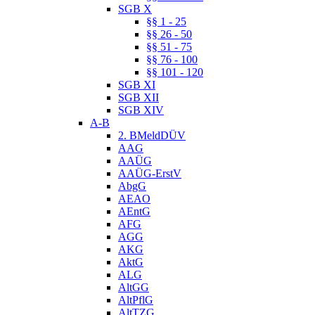
SGB X
§§ 1 - 25
§§ 26 - 50
§§ 51 - 75
§§ 76 - 100
§§ 101 - 120
SGB XI
SGB XII
SGB XIV
A-B
2. BMeldDÜV
AAG
AAÜG
AAÜG-ErstV
AbgG
AEAO
AEntG
AFG
AGG
AKG
AktG
ALG
AltGG
AltPflG
AltTZG