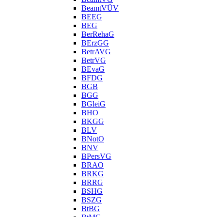
BeamtVÜV
BEEG
BEG
BerRehaG
BErzGG
BetrAVG
BetrVG
BEvaG
BFDG
BGB
BGG
BGleiG
BHO
BKGG
BLV
BNotO
BNV
BPersVG
BRAO
BRKG
BRRG
BSHG
BSZG
BtBG