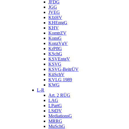
JFDG
JGG
JVEG
KfzHV
KHEntgG
KHV
KomtrZV
KonsG
KonzVgV
KrPflG
KSchG
KSVEntgV
KSVG
KSVG-BeitrÜV
KüSchV
KVLG 1989
KWG
L-R
Art. 2 RÜG
LAG
LPartG
LStDV
MediationsG
MRRG
MuSchG