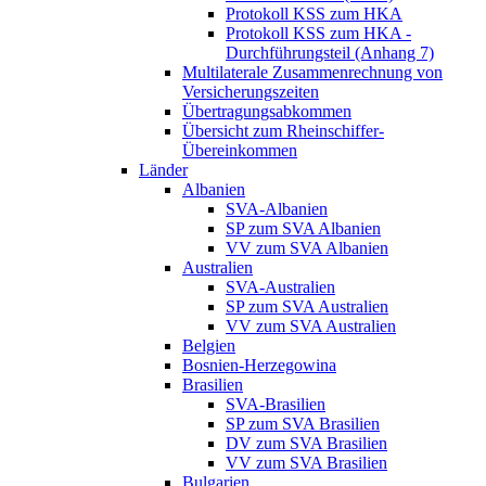
Protokoll KSS zum HKA
Protokoll KSS zum HKA -
Durchführungsteil (Anhang 7)
Multilaterale Zusammenrechnung von
Versicherungszeiten
Übertragungsabkommen
Übersicht zum Rheinschiffer-
Übereinkommen
Länder
Albanien
SVA-Albanien
SP zum SVA Albanien
VV zum SVA Albanien
Australien
SVA-Australien
SP zum SVA Australien
VV zum SVA Australien
Belgien
Bosnien-Herzegowina
Brasilien
SVA-Brasilien
SP zum SVA Brasilien
DV zum SVA Brasilien
VV zum SVA Brasilien
Bulgarien