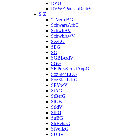
RVO
RVWZPauschBeitrV
S-Z
5. VermBG
SchwarzArbG
SchwbAV
SchwbAwV
SeeLG
SEG
SG
SGBBeglV
SGG
SKPersStruktAnpG
SozSichEUG
SozSichUKG
SRVwV
StAG
StBerG
StGB
StIdV
StPO
StrEG
StrRehaG
StVollzG
SUrlV