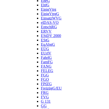
EheG
EhfG
EinigVtrg
EinigVtrgG
EinsatzWVG
elDAS-VO
EntschRG
ERVV
EStDV 2000
EStG
EuAbgG
EÜG
EUrlV
FahrlG
FamFG
FANG
FELEG
FGG
FGO
FPfZG
FreizügG/EU
FRG
FVG
G 131
GG