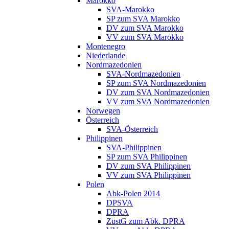
Marokko
SVA-Marokko
SP zum SVA Marokko
DV zum SVA Marokko
VV zum SVA Marokko
Montenegro
Niederlande
Nordmazedonien
SVA-Nordmazedonien
SP zum SVA Nordmazedonien
DV zum SVA Nordmazedonien
VV zum SVA Nordmazedonien
Norwegen
Österreich
SVA-Österreich
Philippinen
SVA-Philippinen
SP zum SVA Philippinen
DV zum SVA Philippinen
VV zum SVA Philippinen
Polen
Abk-Polen 2014
DPSVA
DPRA
ZustG zum Abk. DPRA