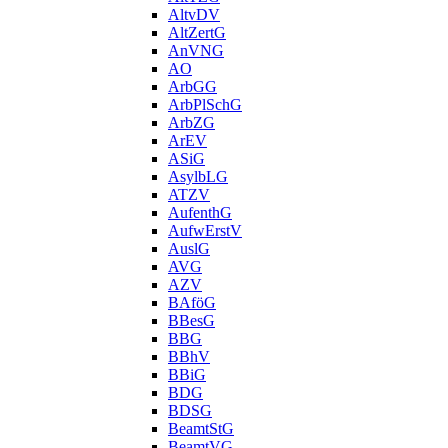
AltvDV
AltZertG
AnVNG
AO
ArbGG
ArbPlSchG
ArbZG
ArEV
ASiG
AsylbLG
ATZV
AufenthG
AufwErstV
AuslG
AVG
AZV
BAföG
BBesG
BBG
BBhV
BBiG
BDG
BDSG
BeamtStG
BeamtVG