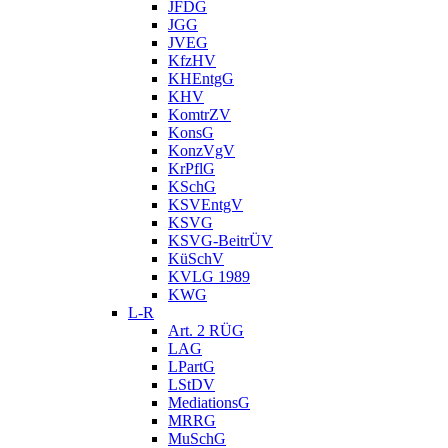
JFDG
JGG
JVEG
KfzHV
KHEntgG
KHV
KomtrZV
KonsG
KonzVgV
KrPflG
KSchG
KSVEntgV
KSVG
KSVG-BeitrÜV
KüSchV
KVLG 1989
KWG
L-R
Art. 2 RÜG
LAG
LPartG
LStDV
MediationsG
MRRG
MuSchG