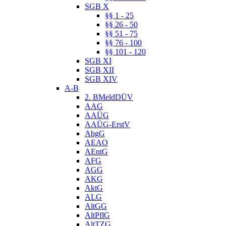
SGB X
§§ 1 - 25
§§ 26 - 50
§§ 51 - 75
§§ 76 - 100
§§ 101 - 120
SGB XI
SGB XII
SGB XIV
A-B
2. BMeldDÜV
AAG
AAÜG
AAÜG-ErstV
AbgG
AEAO
AEntG
AFG
AGG
AKG
AktG
ALG
AltGG
AltPflG
AltTZG