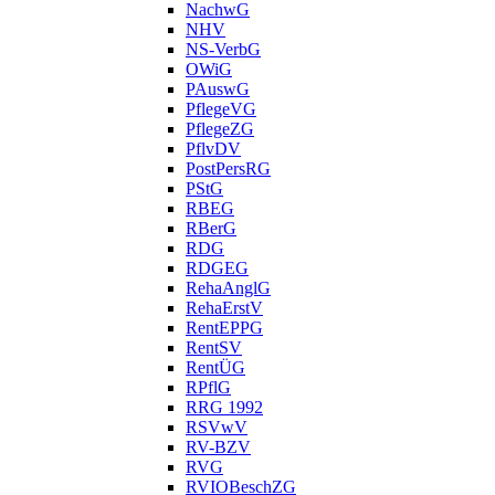
NachwG
NHV
NS-VerbG
OWiG
PAuswG
PflegeVG
PflegeZG
PflvDV
PostPersRG
PStG
RBEG
RBerG
RDG
RDGEG
RehaAnglG
RehaErstV
RentEPPG
RentSV
RentÜG
RPflG
RRG 1992
RSVwV
RV-BZV
RVG
RVIOBeschZG