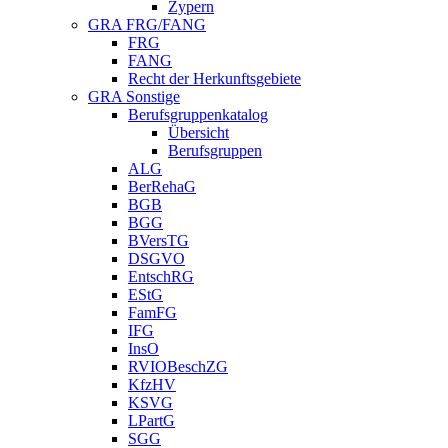
Zypern
GRA FRG/FANG
FRG
FANG
Recht der Herkunftsgebiete
GRA Sonstige
Berufsgruppenkatalog
Übersicht
Berufsgruppen
ALG
BerRehaG
BGB
BGG
BVersTG
DSGVO
EntschRG
EStG
FamFG
IFG
InsO
RVIOBeschZG
KfzHV
KSVG
LPartG
SGG