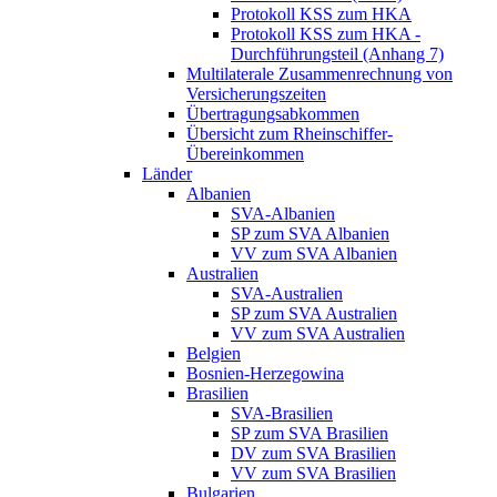
Protokoll KSS zum HKA
Protokoll KSS zum HKA -
Durchführungsteil (Anhang 7)
Multilaterale Zusammenrechnung von
Versicherungszeiten
Übertragungsabkommen
Übersicht zum Rheinschiffer-
Übereinkommen
Länder
Albanien
SVA-Albanien
SP zum SVA Albanien
VV zum SVA Albanien
Australien
SVA-Australien
SP zum SVA Australien
VV zum SVA Australien
Belgien
Bosnien-Herzegowina
Brasilien
SVA-Brasilien
SP zum SVA Brasilien
DV zum SVA Brasilien
VV zum SVA Brasilien
Bulgarien