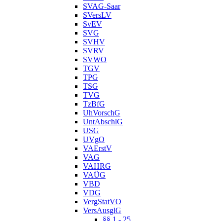
SVAG-Saar
SVersLV
SvEV
SVG
SVHV
SVRV
SVWO
TGV
TPG
TSG
TVG
TzBfG
UhVorschG
UntAbschlG
USG
UVgO
VAErstV
VAG
VAHRG
VAÜG
VBD
VDG
VergStatVO
VersAusglG
§§ 1 - 25