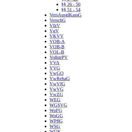
§§ 26 - 50
§§ 51 - 54
VersAusglKassG
VerschG
VfzV
VgV
VKVV
VOB-A
VOB-B
VOL-B
VollstrPV
VVA
VVG
VwGO
VwRehaG
VwVfG
VwVG
VwZG
WEG
WGSVG
WoFG
WoGG
WPflG
WSG
WÜK