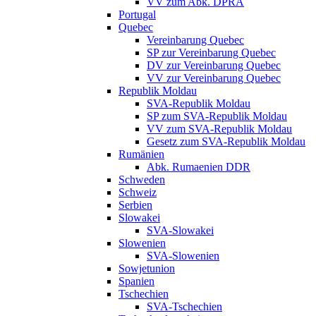
VV zum Abk. DPRA
Portugal
Quebec
Vereinbarung Quebec
SP zur Vereinbarung Quebec
DV zur Vereinbarung Quebec
VV zur Vereinbarung Quebec
Republik Moldau
SVA-Republik Moldau
SP zum SVA-Republik Moldau
VV zum SVA-Republik Moldau
Gesetz zum SVA-Republik Moldau
Rumänien
Abk. Rumaenien DDR
Schweden
Schweiz
Serbien
Slowakei
SVA-Slowakei
Slowenien
SVA-Slowenien
Sowjetunion
Spanien
Tschechien
SVA-Tschechien