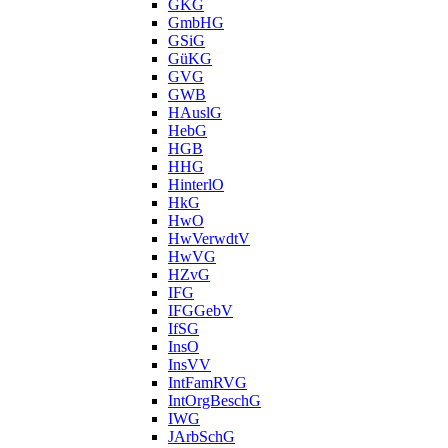
GKG
GmbHG
GSiG
GüKG
GVG
GWB
HAuslG
HebG
HGB
HHG
HinterlO
HkG
HwO
HwVerwdtV
HwVG
HZvG
IFG
IFGGebV
IfSG
InsO
InsVV
IntFamRVG
IntOrgBeschG
IWG
JArbSchG