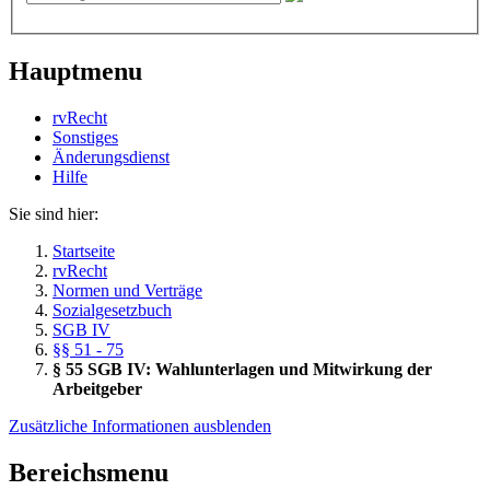
Hauptmenu
rvRecht
Sonstiges
Änderungsdienst
Hil­fe
Sie sind hier:
Startseite
rvRecht
Normen und Verträge
Sozialgesetzbuch
SGB IV
§§ 51 - 75
§ 55 SGB IV: Wahlunterlagen und Mitwirkung der
Arbeitgeber
Zusätzliche Informationen ausblenden
Bereichsmenu