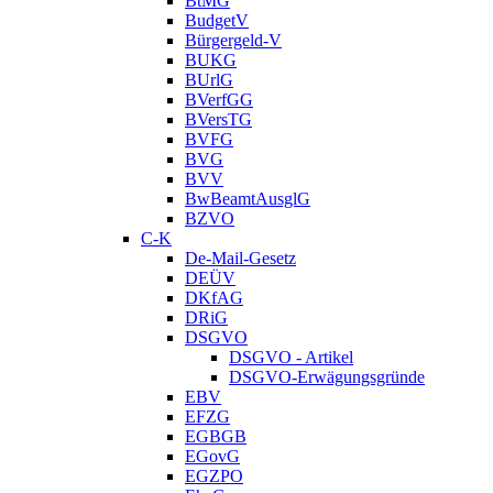
BtMG
BudgetV
Bürgergeld-V
BUKG
BUrlG
BVerfGG
BVersTG
BVFG
BVG
BVV
BwBeamtAusglG
BZVO
C-K
De-Mail-Gesetz
DEÜV
DKfAG
DRiG
DSGVO
DSGVO - Artikel
DSGVO-Erwägungsgründe
EBV
EFZG
EGBGB
EGovG
EGZPO