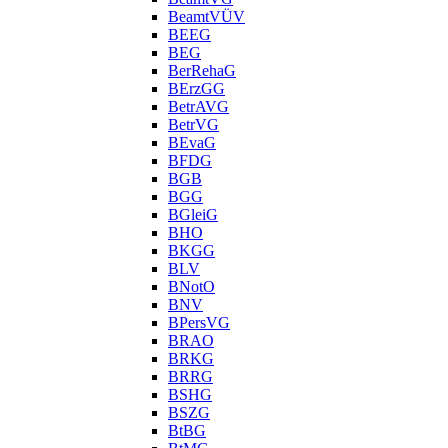
BeamtVÜV
BEEG
BEG
BerRehaG
BErzGG
BetrAVG
BetrVG
BEvaG
BFDG
BGB
BGG
BGleiG
BHO
BKGG
BLV
BNotO
BNV
BPersVG
BRAO
BRKG
BRRG
BSHG
BSZG
BtBG