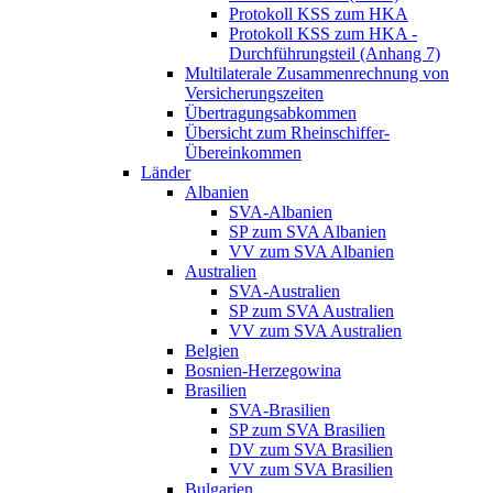
Protokoll KSS zum HKA
Protokoll KSS zum HKA -
Durchführungsteil (Anhang 7)
Multilaterale Zusammenrechnung von
Versicherungszeiten
Übertragungsabkommen
Übersicht zum Rheinschiffer-
Übereinkommen
Länder
Albanien
SVA-Albanien
SP zum SVA Albanien
VV zum SVA Albanien
Australien
SVA-Australien
SP zum SVA Australien
VV zum SVA Australien
Belgien
Bosnien-Herzegowina
Brasilien
SVA-Brasilien
SP zum SVA Brasilien
DV zum SVA Brasilien
VV zum SVA Brasilien
Bulgarien