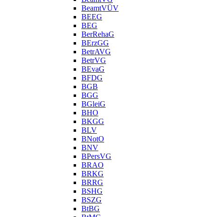
BeamtVÜV
BEEG
BEG
BerRehaG
BErzGG
BetrAVG
BetrVG
BEvaG
BFDG
BGB
BGG
BGleiG
BHO
BKGG
BLV
BNotO
BNV
BPersVG
BRAO
BRKG
BRRG
BSHG
BSZG
BtBG