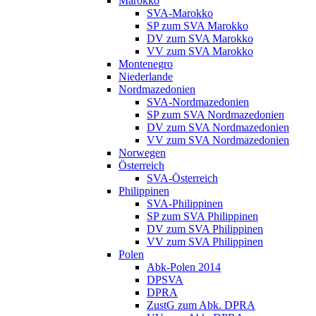
Marokko
SVA-Marokko
SP zum SVA Marokko
DV zum SVA Marokko
VV zum SVA Marokko
Montenegro
Niederlande
Nordmazedonien
SVA-Nordmazedonien
SP zum SVA Nordmazedonien
DV zum SVA Nordmazedonien
VV zum SVA Nordmazedonien
Norwegen
Österreich
SVA-Österreich
Philippinen
SVA-Philippinen
SP zum SVA Philippinen
DV zum SVA Philippinen
VV zum SVA Philippinen
Polen
Abk-Polen 2014
DPSVA
DPRA
ZustG zum Abk. DPRA