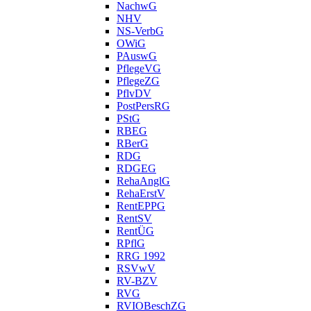
NachwG
NHV
NS-VerbG
OWiG
PAuswG
PflegeVG
PflegeZG
PflvDV
PostPersRG
PStG
RBEG
RBerG
RDG
RDGEG
RehaAnglG
RehaErstV
RentEPPG
RentSV
RentÜG
RPflG
RRG 1992
RSVwV
RV-BZV
RVG
RVIOBeschZG