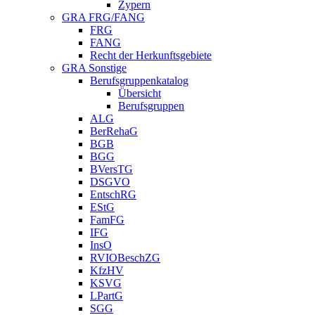
Zypern
GRA FRG/FANG
FRG
FANG
Recht der Herkunftsgebiete
GRA Sonstige
Berufsgruppenkatalog
Übersicht
Berufsgruppen
ALG
BerRehaG
BGB
BGG
BVersTG
DSGVO
EntschRG
EStG
FamFG
IFG
InsO
RVIOBeschZG
KfzHV
KSVG
LPartG
SGG