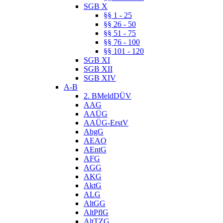
SGB X
§§ 1 - 25
§§ 26 - 50
§§ 51 - 75
§§ 76 - 100
§§ 101 - 120
SGB XI
SGB XII
SGB XIV
A-B
2. BMeldDÜV
AAG
AAÜG
AAÜG-ErstV
AbgG
AEAO
AEntG
AFG
AGG
AKG
AktG
ALG
AltGG
AltPflG
AltTZG