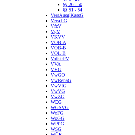
§§ 26 - 50
§§ 51 - 54
VersAusglKassG
VerschG
VfzV
VgV
VKVV
VOB-A
VOB-B
VOL-B
VollstrPV
VVA
VVG
VwGO
VwRehaG
VwVfG
VwVG
VwZG
WEG
WGSVG
WoFG
WoGG
WPflG
WSG
WÜK