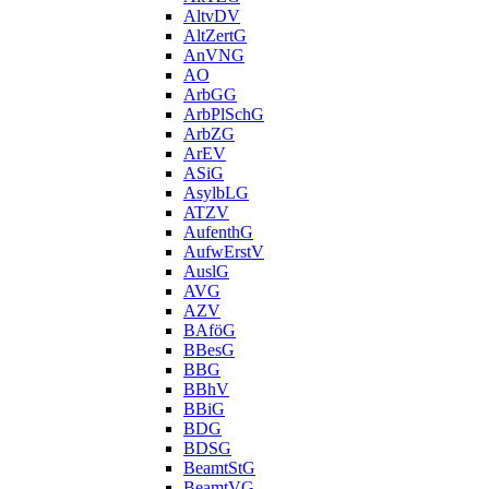
AltvDV
AltZertG
AnVNG
AO
ArbGG
ArbPlSchG
ArbZG
ArEV
ASiG
AsylbLG
ATZV
AufenthG
AufwErstV
AuslG
AVG
AZV
BAföG
BBesG
BBG
BBhV
BBiG
BDG
BDSG
BeamtStG
BeamtVG