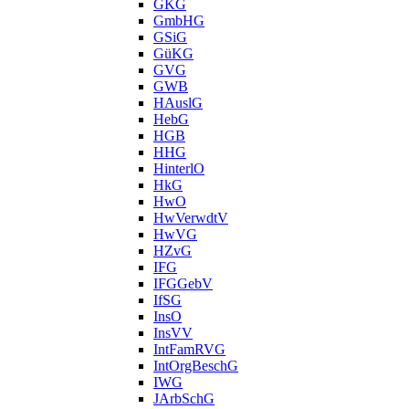
GKG
GmbHG
GSiG
GüKG
GVG
GWB
HAuslG
HebG
HGB
HHG
HinterlO
HkG
HwO
HwVerwdtV
HwVG
HZvG
IFG
IFGGebV
IfSG
InsO
InsVV
IntFamRVG
IntOrgBeschG
IWG
JArbSchG