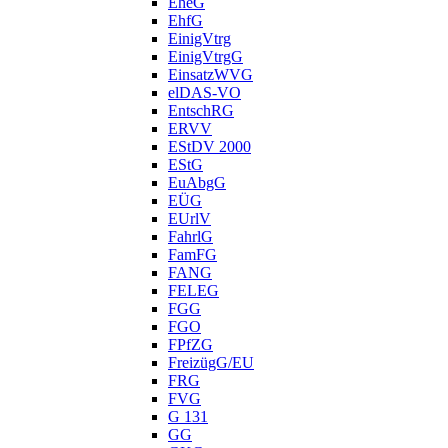
EheG
EhfG
EinigVtrg
EinigVtrgG
EinsatzWVG
elDAS-VO
EntschRG
ERVV
EStDV 2000
EStG
EuAbgG
EÜG
EUrlV
FahrlG
FamFG
FANG
FELEG
FGG
FGO
FPfZG
FreizügG/EU
FRG
FVG
G 131
GG