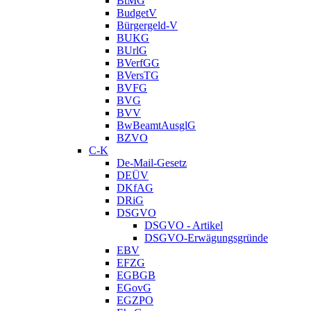
BtMG
BudgetV
Bürgergeld-V
BUKG
BUrlG
BVerfGG
BVersTG
BVFG
BVG
BVV
BwBeamtAusglG
BZVO
C-K
De-Mail-Gesetz
DEÜV
DKfAG
DRiG
DSGVO
DSGVO - Artikel
DSGVO-Erwägungsgründe
EBV
EFZG
EGBGB
EGovG
EGZPO