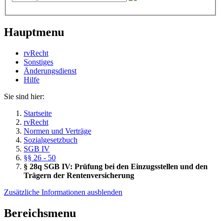
Hauptmenu
rvRecht
Sonstiges
Änderungsdienst
Hil­fe
Sie sind hier:
Startseite
rvRecht
Normen und Verträge
Sozialgesetzbuch
SGB IV
§§ 26 - 50
§ 28q SGB IV: Prüfung bei den Einzugsstellen und den
Trägern der Rentenversicherung
Zusätzliche Informationen ausblenden
Bereichsmenu