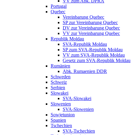
VV zum Abk. DPRA
Portugal
Quebec
Vereinbarung Quebec
SP zur Vereinbarung Quebec
DV zur Vereinbarung Quebec
VV zur Vereinbarung Quebec
Republik Moldau
SVA-Republik Moldau
SP zum SVA-Republik Moldau
VV zum SVA-Republik Moldau
Gesetz zum SVA-Republik Moldau
Rumänien
Abk. Rumaenien DDR
Schweden
Schweiz
Serbien
Slowakei
SVA-Slowakei
Slowenien
SVA-Slowenien
Sowjetunion
Spanien
Tschechien
SVA-Tschechien