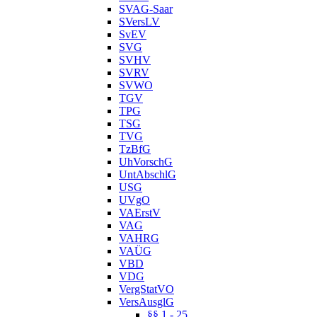
SVAG-Saar
SVersLV
SvEV
SVG
SVHV
SVRV
SVWO
TGV
TPG
TSG
TVG
TzBfG
UhVorschG
UntAbschlG
USG
UVgO
VAErstV
VAG
VAHRG
VAÜG
VBD
VDG
VergStatVO
VersAusglG
§§ 1 - 25