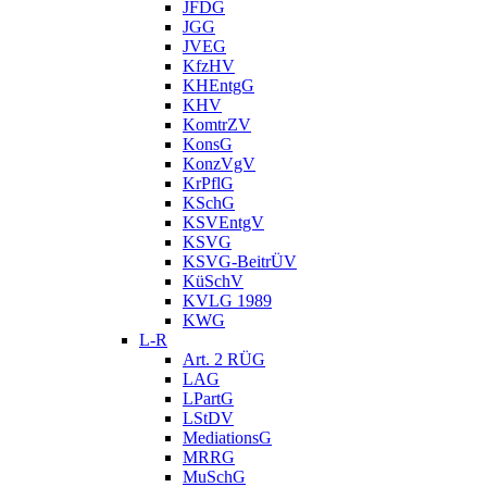
JFDG
JGG
JVEG
KfzHV
KHEntgG
KHV
KomtrZV
KonsG
KonzVgV
KrPflG
KSchG
KSVEntgV
KSVG
KSVG-BeitrÜV
KüSchV
KVLG 1989
KWG
L-R
Art. 2 RÜG
LAG
LPartG
LStDV
MediationsG
MRRG
MuSchG