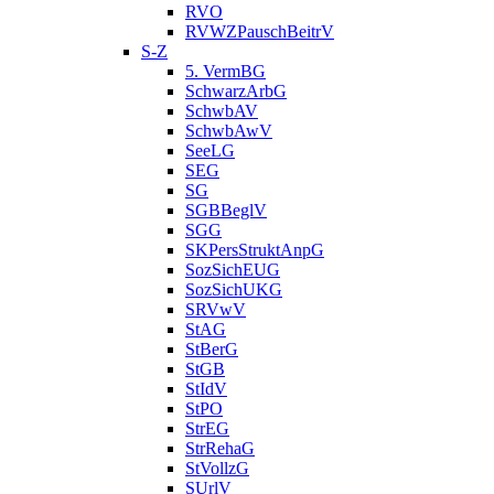
RVO
RVWZPauschBeitrV
S-Z
5. VermBG
SchwarzArbG
SchwbAV
SchwbAwV
SeeLG
SEG
SG
SGBBeglV
SGG
SKPersStruktAnpG
SozSichEUG
SozSichUKG
SRVwV
StAG
StBerG
StGB
StIdV
StPO
StrEG
StrRehaG
StVollzG
SUrlV