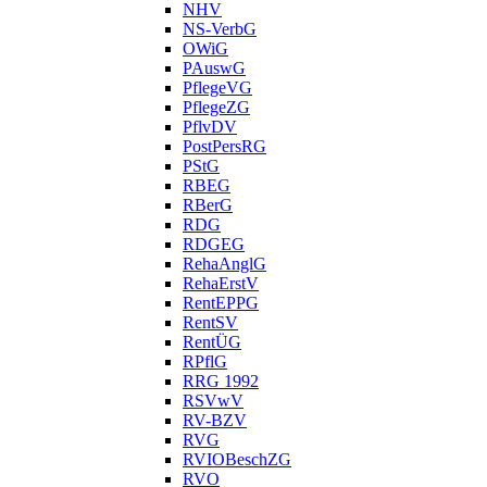
NHV
NS-VerbG
OWiG
PAuswG
PflegeVG
PflegeZG
PflvDV
PostPersRG
PStG
RBEG
RBerG
RDG
RDGEG
RehaAnglG
RehaErstV
RentEPPG
RentSV
RentÜG
RPflG
RRG 1992
RSVwV
RV-BZV
RVG
RVIOBeschZG
RVO