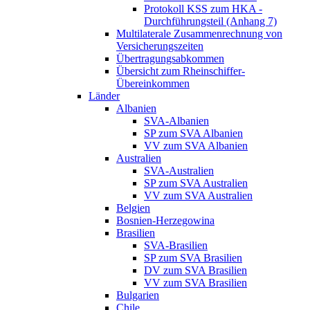
Protokoll KSS zum HKA -
Durchführungsteil (Anhang 7)
Multilaterale Zusammenrechnung von
Versicherungszeiten
Übertragungsabkommen
Übersicht zum Rheinschiffer-
Übereinkommen
Länder
Albanien
SVA-Albanien
SP zum SVA Albanien
VV zum SVA Albanien
Australien
SVA-Australien
SP zum SVA Australien
VV zum SVA Australien
Belgien
Bosnien-Herzegowina
Brasilien
SVA-Brasilien
SP zum SVA Brasilien
DV zum SVA Brasilien
VV zum SVA Brasilien
Bulgarien
Chile