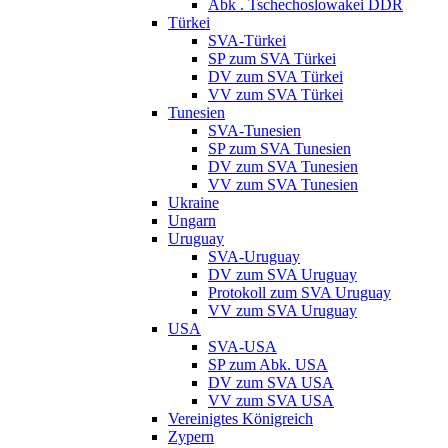
Abk . Tschechoslowakei DDR
Türkei
SVA-Türkei
SP zum SVA Türkei
DV zum SVA Türkei
VV zum SVA Türkei
Tunesien
SVA-Tunesien
SP zum SVA Tunesien
DV zum SVA Tunesien
VV zum SVA Tunesien
Ukraine
Ungarn
Uruguay
SVA-Uruguay
DV zum SVA Uruguay
Protokoll zum SVA Uruguay
VV zum SVA Uruguay
USA
SVA-USA
SP zum Abk. USA
DV zum SVA USA
VV zum SVA USA
Vereinigtes Königreich
Zypern