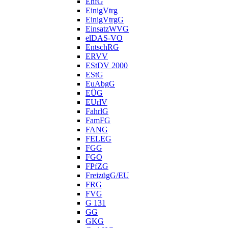
EhfG
EinigVtrg
EinigVtrgG
EinsatzWVG
elDAS-VO
EntschRG
ERVV
EStDV 2000
EStG
EuAbgG
EÜG
EUrlV
FahrlG
FamFG
FANG
FELEG
FGG
FGO
FPfZG
FreizügG/EU
FRG
FVG
G 131
GG
GKG