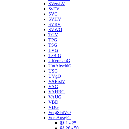
SVersLV
SvEV
SVG
SVHV
SVRV
SVWO
TGV
TPG
TSG
TVG
TzBfG
UhVorschG
UntAbschlG
USG
UVgO
VAErstV
VAG
VAHRG
VAÜG
VBD
VDG
VergStatVO
VersAusglG
§§ 1 - 25
§§ 26 - 50