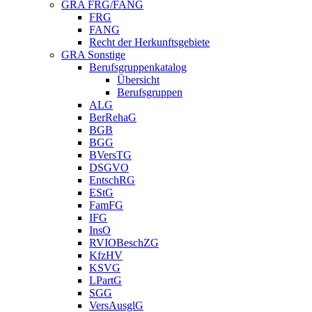
GRA FRG/FANG
FRG
FANG
Recht der Herkunftsgebiete
GRA Sonstige
Berufsgruppenkatalog
Übersicht
Berufsgruppen
ALG
BerRehaG
BGB
BGG
BVersTG
DSGVO
EntschRG
EStG
FamFG
IFG
InsO
RVIOBeschZG
KfzHV
KSVG
LPartG
SGG
VersAusglG