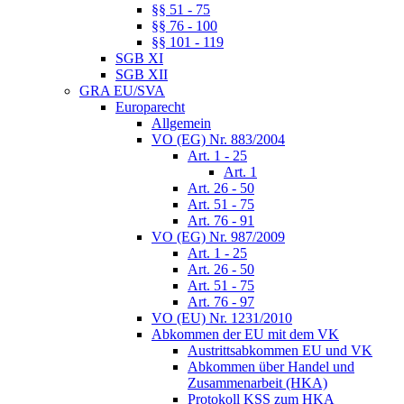
§§ 51 - 75
§§ 76 - 100
§§ 101 - 119
SGB XI
SGB XII
GRA EU/SVA
Europarecht
Allgemein
VO (EG) Nr. 883/2004
Art. 1 - 25
Art. 1
Art. 26 - 50
Art. 51 - 75
Art. 76 - 91
VO (EG) Nr. 987/2009
Art. 1 - 25
Art. 26 - 50
Art. 51 - 75
Art. 76 - 97
VO (EU) Nr. 1231/2010
Abkommen der EU mit dem VK
Austrittsabkommen EU und VK
Abkommen über Handel und
Zusammenarbeit (HKA)
Protokoll KSS zum HKA