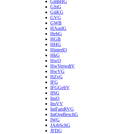
GmbHG
GSiG
GüKG
GVG
GWB
HAuslG
HebG
HGB
HHG
HinterlO
HkG
HwO
HwVerwdtV
HwVG
HZvG
IFG
IFGGebV
IfSG
InsO
InsVV
IntFamRVG
IntOrgBeschG
IWG
JArbSchG
JFDG