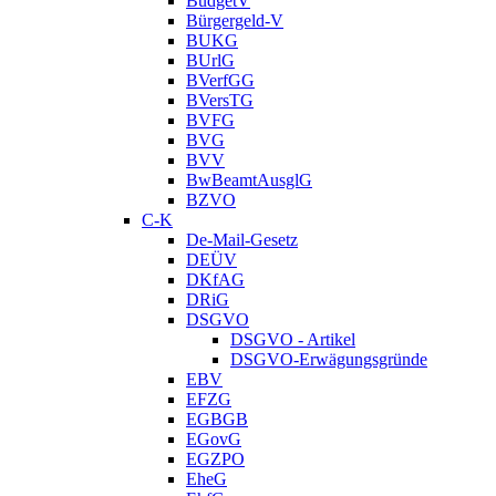
BudgetV
Bürgergeld-V
BUKG
BUrlG
BVerfGG
BVersTG
BVFG
BVG
BVV
BwBeamtAusglG
BZVO
C-K
De-Mail-Gesetz
DEÜV
DKfAG
DRiG
DSGVO
DSGVO - Artikel
DSGVO-Erwägungsgründe
EBV
EFZG
EGBGB
EGovG
EGZPO
EheG