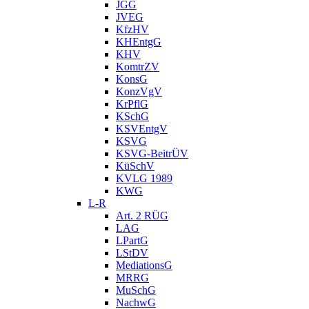
JGG
JVEG
KfzHV
KHEntgG
KHV
KomtrZV
KonsG
KonzVgV
KrPflG
KSchG
KSVEntgV
KSVG
KSVG-BeitrÜV
KüSchV
KVLG 1989
KWG
L-R
Art. 2 RÜG
LAG
LPartG
LStDV
MediationsG
MRRG
MuSchG
NachwG