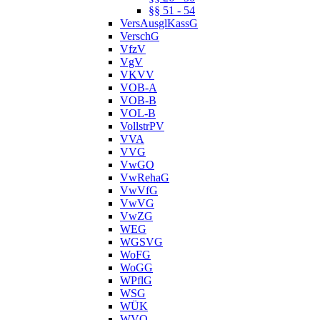
§§ 51 - 54
VersAusglKassG
VerschG
VfzV
VgV
VKVV
VOB-A
VOB-B
VOL-B
VollstrPV
VVA
VVG
VwGO
VwRehaG
VwVfG
VwVG
VwZG
WEG
WGSVG
WoFG
WoGG
WPflG
WSG
WÜK
WVO