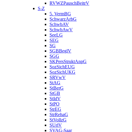
RVWZPauschBeitrV
S-Z
5. VermBG
SchwarzArbG
SchwbAV
SchwbAwV
SeeLG
SEG
SG
SGBBeglV
SGG
SKPersStruktAnpG
SozSichEUG
SozSichUKG
SRVwV
StAG
StBerG
StGB
StIdV
StPO
StrEG
StrRehaG
StVollzG
SUrlV
SVAG-Saar