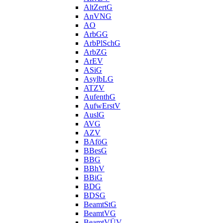
AltZertG
AnVNG
AO
ArbGG
ArbPlSchG
ArbZG
ArEV
ASiG
AsylbLG
ATZV
AufenthG
AufwErstV
AuslG
AVG
AZV
BAföG
BBesG
BBG
BBhV
BBiG
BDG
BDSG
BeamtStG
BeamtVG
BeamtVÜV