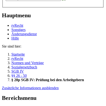
Hauptmenu
rvRecht
Sonstiges
Änderungsdienst
Hil­fe
Sie sind hier:
Startseite
rvRecht
Normen und Verträge
Sozialgesetzbuch
SGB IV
§§ 26 - 50
§ 28p SGB IV: Prüfung bei den Arbeitgebern
Zusätzliche Informationen ausblenden
Bereichsmenu