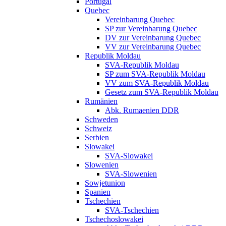
Portugal
Quebec
Vereinbarung Quebec
SP zur Vereinbarung Quebec
DV zur Vereinbarung Quebec
VV zur Vereinbarung Quebec
Republik Moldau
SVA-Republik Moldau
SP zum SVA-Republik Moldau
VV zum SVA-Republik Moldau
Gesetz zum SVA-Republik Moldau
Rumänien
Abk. Rumaenien DDR
Schweden
Schweiz
Serbien
Slowakei
SVA-Slowakei
Slowenien
SVA-Slowenien
Sowjetunion
Spanien
Tschechien
SVA-Tschechien
Tschechoslowakei