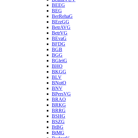
BEEG
BEG
BerRehaG
BErzGG
BetrAVG
BetrVG
BEvaG
BFDG
BGB
BGG
BGleiG
BHO
BKGG
BLV
BNotO
BNV
BPersVG
BRAO
BRKG
BRRG
BSHG
BSZG
BtBG
BtMG