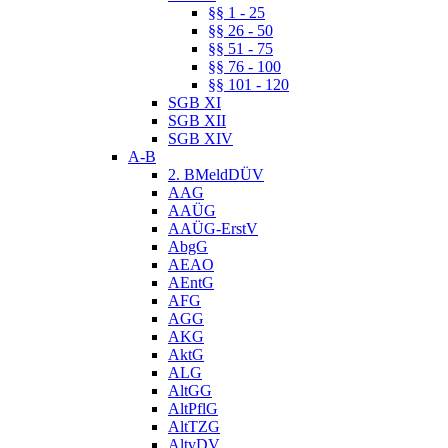
§§ 1 - 25
§§ 26 - 50
§§ 51 - 75
§§ 76 - 100
§§ 101 - 120
SGB XI
SGB XII
SGB XIV
A-B
2. BMeldDÜV
AAG
AAÜG
AAÜG-ErstV
AbgG
AEAO
AEntG
AFG
AGG
AKG
AktG
ALG
AltGG
AltPflG
AltTZG
AltvDV