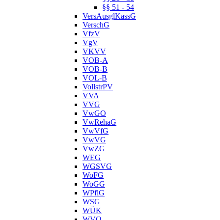
§§ 51 - 54
VersAusglKassG
VerschG
VfzV
VgV
VKVV
VOB-A
VOB-B
VOL-B
VollstrPV
VVA
VVG
VwGO
VwRehaG
VwVfG
VwVG
VwZG
WEG
WGSVG
WoFG
WoGG
WPflG
WSG
WÜK
WVO