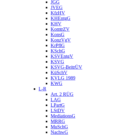
JGG
JVEG
KfzHV
KHEntgG
KHV
KomtrZV
KonsG
KonzVgV
KrPflG
KSchG
KSVEntgV
KSVG
KSVG-BeitrÜV
KüSchV
KVLG 1989
KWG
L-R
Art. 2 RÜG
LAG
LPartG
LStDV
MediationsG
MRRG
MuSchG
NachwG