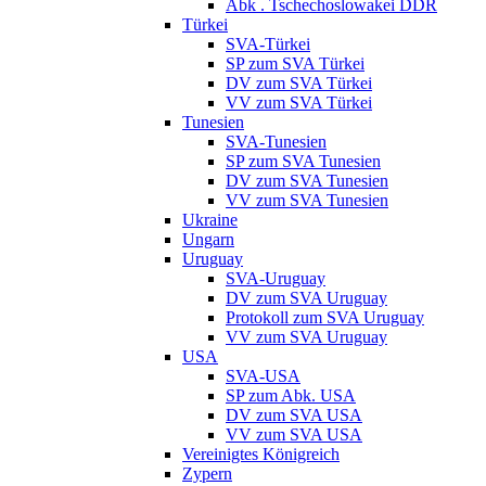
Abk . Tschechoslowakei DDR
Türkei
SVA-Türkei
SP zum SVA Türkei
DV zum SVA Türkei
VV zum SVA Türkei
Tunesien
SVA-Tunesien
SP zum SVA Tunesien
DV zum SVA Tunesien
VV zum SVA Tunesien
Ukraine
Ungarn
Uruguay
SVA-Uruguay
DV zum SVA Uruguay
Protokoll zum SVA Uruguay
VV zum SVA Uruguay
USA
SVA-USA
SP zum Abk. USA
DV zum SVA USA
VV zum SVA USA
Vereinigtes Königreich
Zypern