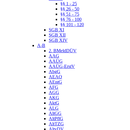
§§ 1 - 25
§§ 26 - 50
§§ 51 - 75
§§ 76 - 100
§§ 101 - 120
SGB XI
SGB XII
SGB XIV
A-B
2. BMeldDÜV
AAG
AAÜG
AAÜG-ErstV
AbgG
AEAO
AEntG
AFG
AGG
AKG
AktG
ALG
AltGG
AltPflG
AltTZG
AltvDV