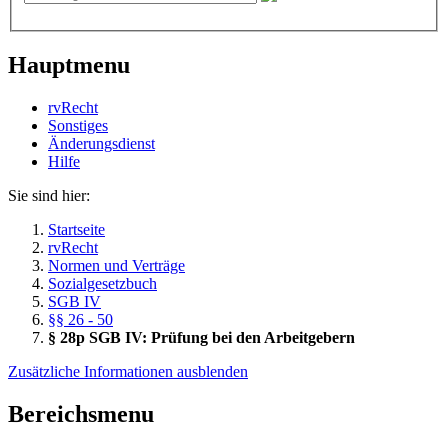
Hauptmenu
rvRecht
Sonstiges
Änderungsdienst
Hil­fe
Sie sind hier:
Startseite
rvRecht
Normen und Verträge
Sozialgesetzbuch
SGB IV
§§ 26 - 50
§ 28p SGB IV: Prüfung bei den Arbeitgebern
Zusätzliche Informationen ausblenden
Bereichsmenu