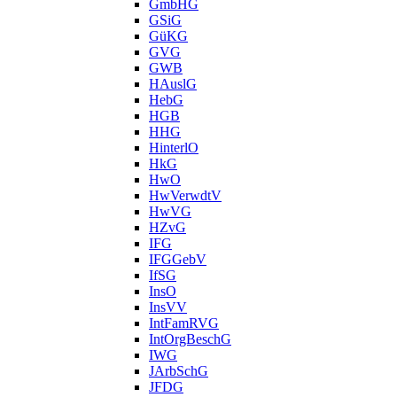
GmbHG
GSiG
GüKG
GVG
GWB
HAuslG
HebG
HGB
HHG
HinterlO
HkG
HwO
HwVerwdtV
HwVG
HZvG
IFG
IFGGebV
IfSG
InsO
InsVV
IntFamRVG
IntOrgBeschG
IWG
JArbSchG
JFDG