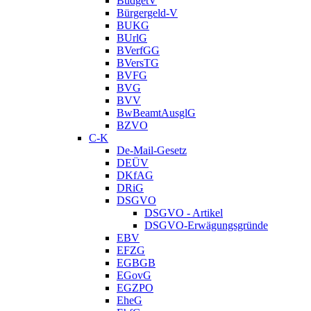
BudgetV
Bürgergeld-V
BUKG
BUrlG
BVerfGG
BVersTG
BVFG
BVG
BVV
BwBeamtAusglG
BZVO
C-K
De-Mail-Gesetz
DEÜV
DKfAG
DRiG
DSGVO
DSGVO - Artikel
DSGVO-Erwägungsgründe
EBV
EFZG
EGBGB
EGovG
EGZPO
EheG