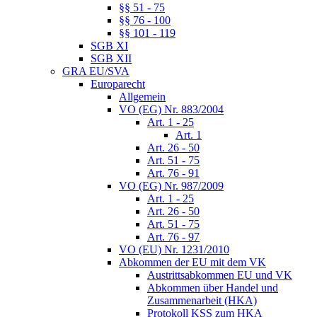
§§ 51 - 75
§§ 76 - 100
§§ 101 - 119
SGB XI
SGB XII
GRA EU/SVA
Europarecht
Allgemein
VO (EG) Nr. 883/2004
Art. 1 - 25
Art. 1
Art. 26 - 50
Art. 51 - 75
Art. 76 - 91
VO (EG) Nr. 987/2009
Art. 1 - 25
Art. 26 - 50
Art. 51 - 75
Art. 76 - 97
VO (EU) Nr. 1231/2010
Abkommen der EU mit dem VK
Austrittsabkommen EU und VK
Abkommen über Handel und
Zusammenarbeit (HKA)
Protokoll KSS zum HKA