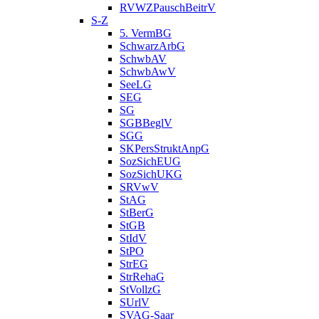
RVWZPauschBeitrV
S-Z
5. VermBG
SchwarzArbG
SchwbAV
SchwbAwV
SeeLG
SEG
SG
SGBBeglV
SGG
SKPersStruktAnpG
SozSichEUG
SozSichUKG
SRVwV
StAG
StBerG
StGB
StIdV
StPO
StrEG
StrRehaG
StVollzG
SUrlV
SVAG-Saar