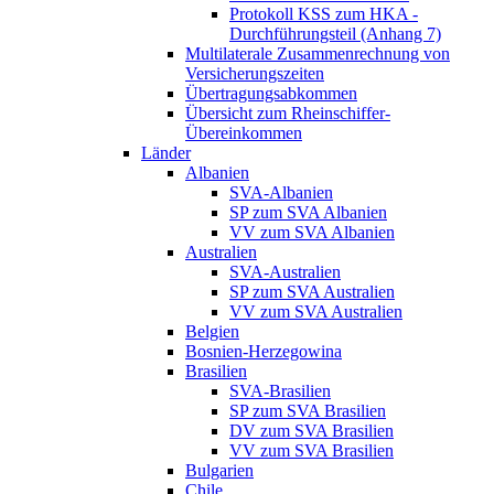
Protokoll KSS zum HKA -
Durchführungsteil (Anhang 7)
Multilaterale Zusammenrechnung von
Versicherungszeiten
Übertragungsabkommen
Übersicht zum Rheinschiffer-
Übereinkommen
Länder
Albanien
SVA-Albanien
SP zum SVA Albanien
VV zum SVA Albanien
Australien
SVA-Australien
SP zum SVA Australien
VV zum SVA Australien
Belgien
Bosnien-Herzegowina
Brasilien
SVA-Brasilien
SP zum SVA Brasilien
DV zum SVA Brasilien
VV zum SVA Brasilien
Bulgarien
Chile