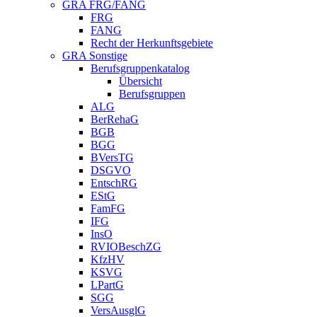
GRA FRG/FANG
FRG
FANG
Recht der Herkunftsgebiete
GRA Sonstige
Berufsgruppenkatalog
Übersicht
Berufsgruppen
ALG
BerRehaG
BGB
BGG
BVersTG
DSGVO
EntschRG
EStG
FamFG
IFG
InsO
RVIOBeschZG
KfzHV
KSVG
LPartG
SGG
VersAusglG