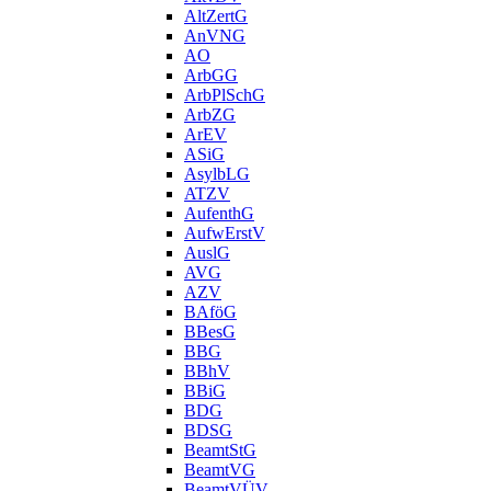
AltZertG
AnVNG
AO
ArbGG
ArbPlSchG
ArbZG
ArEV
ASiG
AsylbLG
ATZV
AufenthG
AufwErstV
AuslG
AVG
AZV
BAföG
BBesG
BBG
BBhV
BBiG
BDG
BDSG
BeamtStG
BeamtVG
BeamtVÜV