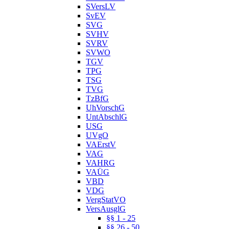
SVersLV
SvEV
SVG
SVHV
SVRV
SVWO
TGV
TPG
TSG
TVG
TzBfG
UhVorschG
UntAbschlG
USG
UVgO
VAErstV
VAG
VAHRG
VAÜG
VBD
VDG
VergStatVO
VersAusglG
§§ 1 - 25
§§ 26 - 50