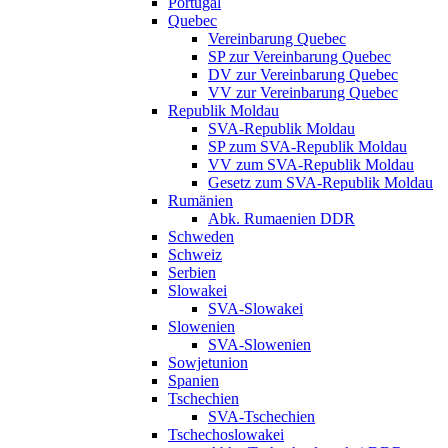
Portugal
Quebec
Vereinbarung Quebec
SP zur Vereinbarung Quebec
DV zur Vereinbarung Quebec
VV zur Vereinbarung Quebec
Republik Moldau
SVA-Republik Moldau
SP zum SVA-Republik Moldau
VV zum SVA-Republik Moldau
Gesetz zum SVA-Republik Moldau
Rumänien
Abk. Rumaenien DDR
Schweden
Schweiz
Serbien
Slowakei
SVA-Slowakei
Slowenien
SVA-Slowenien
Sowjetunion
Spanien
Tschechien
SVA-Tschechien
Tschechoslowakei