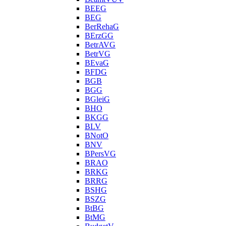
BEEG
BEG
BerRehaG
BErzGG
BetrAVG
BetrVG
BEvaG
BFDG
BGB
BGG
BGleiG
BHO
BKGG
BLV
BNotO
BNV
BPersVG
BRAO
BRKG
BRRG
BSHG
BSZG
BtBG
BtMG