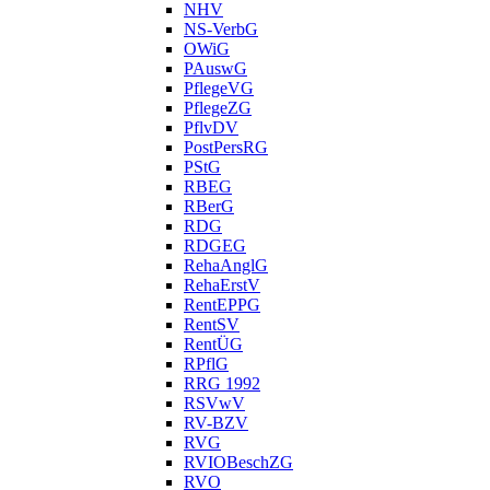
NHV
NS-VerbG
OWiG
PAuswG
PflegeVG
PflegeZG
PflvDV
PostPersRG
PStG
RBEG
RBerG
RDG
RDGEG
RehaAnglG
RehaErstV
RentEPPG
RentSV
RentÜG
RPflG
RRG 1992
RSVwV
RV-BZV
RVG
RVIOBeschZG
RVO