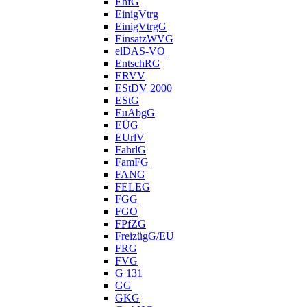
EhfG
EinigVtrg
EinigVtrgG
EinsatzWVG
elDAS-VO
EntschRG
ERVV
EStDV 2000
EStG
EuAbgG
EÜG
EUrlV
FahrlG
FamFG
FANG
FELEG
FGG
FGO
FPfZG
FreizügG/EU
FRG
FVG
G 131
GG
GKG