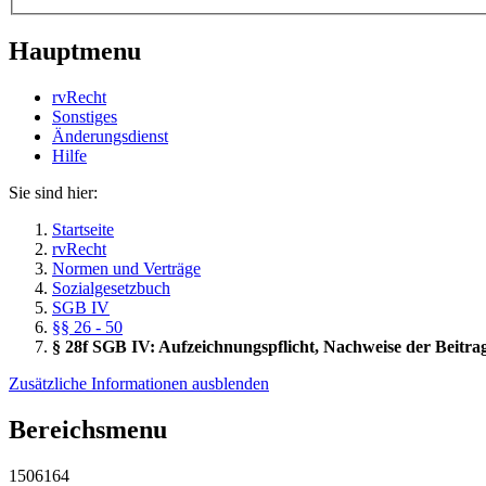
Hauptmenu
rvRecht
Sonstiges
Änderungsdienst
Hil­fe
Sie sind hier:
Startseite
rvRecht
Normen und Verträge
Sozialgesetzbuch
SGB IV
§§ 26 - 50
§ 28f SGB IV: Aufzeichnungspflicht, Nachweise der Beitr
Zusätzliche Informationen ausblenden
Bereichsmenu
1506164