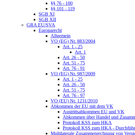
§§ 76 - 100
§§ 101 - 119
SGB XI
SGB XII
GRA EU/SVA
Europarecht
Allgemein
VO (EG) Nr. 883/2004
Art. 1 - 25
Art. 1
Art. 26 - 50
Art. 51 - 75
Art. 76 - 91
VO (EG) Nr. 987/2009
Art. 1 - 25
Art. 26 - 50
Art. 51 - 75
Art. 76 - 97
VO (EU) Nr. 1231/2010
Abkommen der EU mit dem VK
Austrittsabkommen EU und VK
Abkommen über Handel und Zusamm
Protokoll KSS zum HKA
Protokoll KSS zum HKA - Durchführu
Multilaterale Zusammenrechnung von Versi