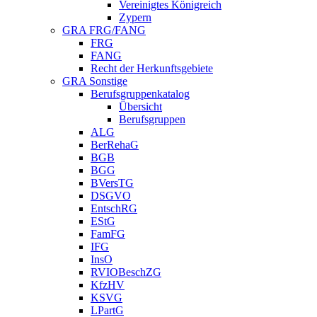
Vereinigtes Königreich
Zypern
GRA FRG/FANG
FRG
FANG
Recht der Herkunftsgebiete
GRA Sonstige
Berufsgruppenkatalog
Übersicht
Berufsgruppen
ALG
BerRehaG
BGB
BGG
BVersTG
DSGVO
EntschRG
EStG
FamFG
IFG
InsO
RVIOBeschZG
KfzHV
KSVG
LPartG