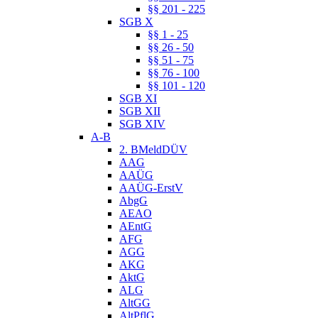
§§ 201 - 225
SGB X
§§ 1 - 25
§§ 26 - 50
§§ 51 - 75
§§ 76 - 100
§§ 101 - 120
SGB XI
SGB XII
SGB XIV
A-B
2. BMeldDÜV
AAG
AAÜG
AAÜG-ErstV
AbgG
AEAO
AEntG
AFG
AGG
AKG
AktG
ALG
AltGG
AltPflG