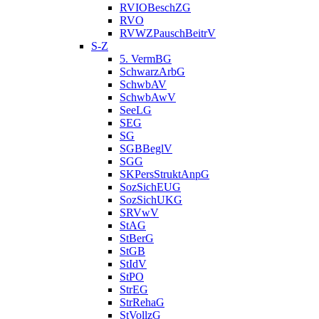
RVIOBeschZG
RVO
RVWZPauschBeitrV
S-Z
5. VermBG
SchwarzArbG
SchwbAV
SchwbAwV
SeeLG
SEG
SG
SGBBeglV
SGG
SKPersStruktAnpG
SozSichEUG
SozSichUKG
SRVwV
StAG
StBerG
StGB
StIdV
StPO
StrEG
StrRehaG
StVollzG