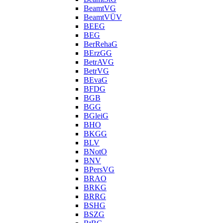
BeamtVG
BeamtVÜV
BEEG
BEG
BerRehaG
BErzGG
BetrAVG
BetrVG
BEvaG
BFDG
BGB
BGG
BGleiG
BHO
BKGG
BLV
BNotO
BNV
BPersVG
BRAO
BRKG
BRRG
BSHG
BSZG