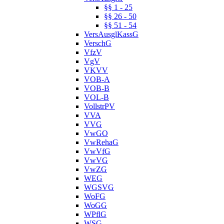
§§ 1 - 25
§§ 26 - 50
§§ 51 - 54
VersAusglKassG
VerschG
VfzV
VgV
VKVV
VOB-A
VOB-B
VOL-B
VollstrPV
VVA
VVG
VwGO
VwRehaG
VwVfG
VwVG
VwZG
WEG
WGSVG
WoFG
WoGG
WPflG
WSG