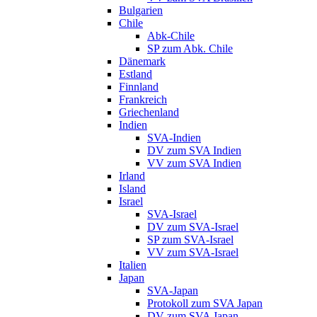
Bulgarien
Chile
Abk-Chile
SP zum Abk. Chile
Dänemark
Estland
Finnland
Frankreich
Griechenland
Indien
SVA-Indien
DV zum SVA Indien
VV zum SVA Indien
Irland
Island
Israel
SVA-Israel
DV zum SVA-Israel
SP zum SVA-Israel
VV zum SVA-Israel
Italien
Japan
SVA-Japan
Protokoll zum SVA Japan
DV zum SVA Japan