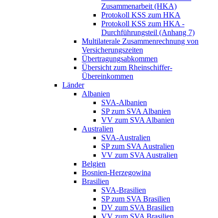
Zusammenarbeit (HKA)
Protokoll KSS zum HKA
Protokoll KSS zum HKA -
Durchführungsteil (Anhang 7)
Multilaterale Zusammenrechnung von
Versicherungszeiten
Übertragungsabkommen
Übersicht zum Rheinschiffer-
Übereinkommen
Länder
Albanien
SVA-Albanien
SP zum SVA Albanien
VV zum SVA Albanien
Australien
SVA-Australien
SP zum SVA Australien
VV zum SVA Australien
Belgien
Bosnien-Herzegowina
Brasilien
SVA-Brasilien
SP zum SVA Brasilien
DV zum SVA Brasilien
VV zum SVA Brasilien