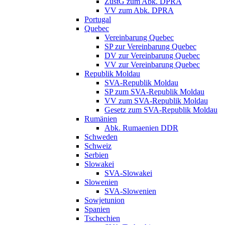
ZustG zum Abk. DPRA
VV zum Abk. DPRA
Portugal
Quebec
Vereinbarung Quebec
SP zur Vereinbarung Quebec
DV zur Vereinbarung Quebec
VV zur Vereinbarung Quebec
Republik Moldau
SVA-Republik Moldau
SP zum SVA-Republik Moldau
VV zum SVA-Republik Moldau
Gesetz zum SVA-Republik Moldau
Rumänien
Abk. Rumaenien DDR
Schweden
Schweiz
Serbien
Slowakei
SVA-Slowakei
Slowenien
SVA-Slowenien
Sowjetunion
Spanien
Tschechien