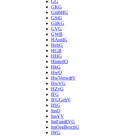
GG
GKG
GmbHG
GSiG
GüKG
GVG
GWB
HAuslG
HebG
HGB
HHG
HinterlO
HkG
HwO
HwVerwdtV
HwVG
HZvG
IFG
IFGGebV
IfSG
InsO
InsVV
IntFamRVG
IntOrgBeschG
IWG