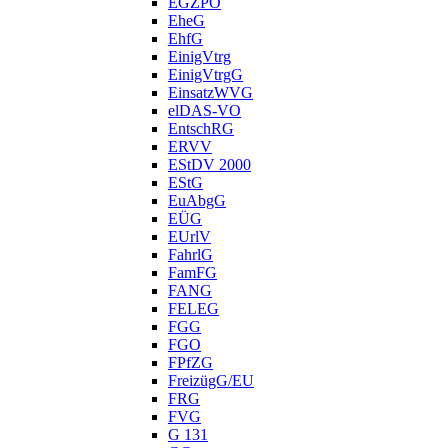
EGZPO
EheG
EhfG
EinigVtrg
EinigVtrgG
EinsatzWVG
elDAS-VO
EntschRG
ERVV
EStDV 2000
EStG
EuAbgG
EÜG
EUrlV
FahrlG
FamFG
FANG
FELEG
FGG
FGO
FPfZG
FreizügG/EU
FRG
FVG
G 131