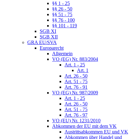
§§ 1 - 25
§§ 26 - 50
§§ 51 - 75
§§ 76 - 100
§§ 101 - 119
SGB XI
SGB XII
GRA EU/SVA
Europarecht
Allgemein
VO (EG) Nr. 883/2004
Art. 1 - 25
Art. 1
Art. 26 - 50
Art. 51 - 75
Art. 76 - 91
VO (EG) Nr. 987/2009
Art. 1 - 25
Art. 26 - 50
Art. 51 - 75
Art. 76 - 97
VO (EU) Nr. 1231/2010
Abkommen der EU mit dem VK
Austrittsabkommen EU und VK
Abkommen über Handel und