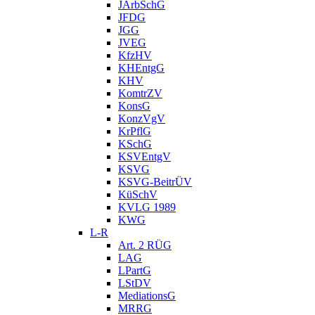
JArbSchG
JFDG
JGG
JVEG
KfzHV
KHEntgG
KHV
KomtrZV
KonsG
KonzVgV
KrPflG
KSchG
KSVEntgV
KSVG
KSVG-BeitrÜV
KüSchV
KVLG 1989
KWG
L-R
Art. 2 RÜG
LAG
LPartG
LStDV
MediationsG
MRRG