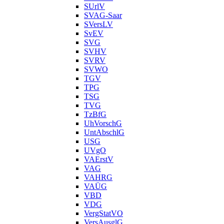
SUrlV
SVAG-Saar
SVersLV
SvEV
SVG
SVHV
SVRV
SVWO
TGV
TPG
TSG
TVG
TzBfG
UhVorschG
UntAbschlG
USG
UVgO
VAErstV
VAG
VAHRG
VAÜG
VBD
VDG
VergStatVO
VersAusglG