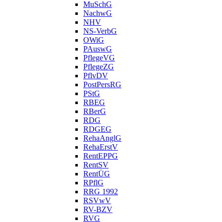
MuSchG
NachwG
NHV
NS-VerbG
OWiG
PAuswG
PflegeVG
PflegeZG
PflvDV
PostPersRG
PStG
RBEG
RBerG
RDG
RDGEG
RehaAnglG
RehaErstV
RentEPPG
RentSV
RentÜG
RPflG
RRG 1992
RSVwV
RV-BZV
RVG