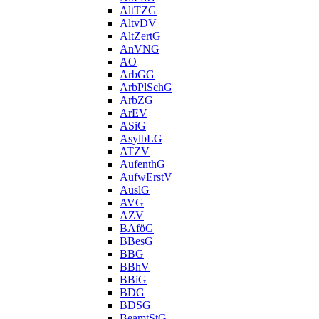
AltTZG
AltvDV
AltZertG
AnVNG
AO
ArbGG
ArbPlSchG
ArbZG
ArEV
ASiG
AsylbLG
ATZV
AufenthG
AufwErstV
AuslG
AVG
AZV
BAföG
BBesG
BBG
BBhV
BBiG
BDG
BDSG
BeamtStG