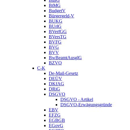
BtBG
BtMG
BudgetV
Bürgergeld-V
BUKG
BUrlG
BVerfGG
BVersTG
BVFG
BVG
BVV
BwBeamtAusglG
BZVO
C-K
De-Mail-Gesetz
DEÜV
DKfAG
DRiG
DSGVO
DSGVO - Artikel
DSGVO-Erwägungsgründe
EBV
EFZG
EGBGB
EGovG