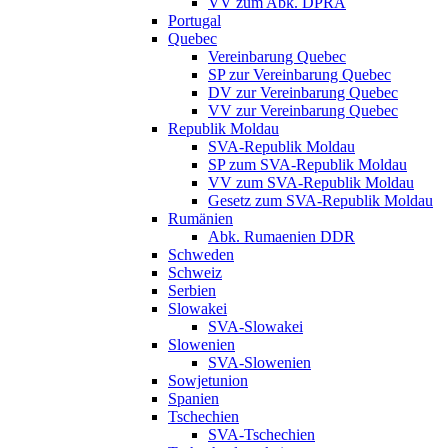
VV zum Abk. DPRA
Portugal
Quebec
Vereinbarung Quebec
SP zur Vereinbarung Quebec
DV zur Vereinbarung Quebec
VV zur Vereinbarung Quebec
Republik Moldau
SVA-Republik Moldau
SP zum SVA-Republik Moldau
VV zum SVA-Republik Moldau
Gesetz zum SVA-Republik Moldau
Rumänien
Abk. Rumaenien DDR
Schweden
Schweiz
Serbien
Slowakei
SVA-Slowakei
Slowenien
SVA-Slowenien
Sowjetunion
Spanien
Tschechien
SVA-Tschechien