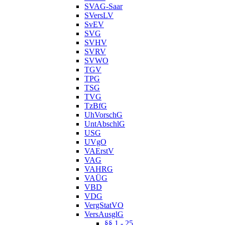
SVAG-Saar
SVersLV
SvEV
SVG
SVHV
SVRV
SVWO
TGV
TPG
TSG
TVG
TzBfG
UhVorschG
UntAbschlG
USG
UVgO
VAErstV
VAG
VAHRG
VAÜG
VBD
VDG
VergStatVO
VersAusglG
§§ 1 - 25