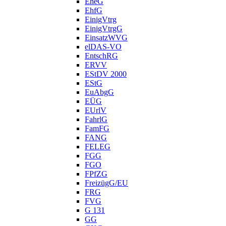
EheG
EhfG
EinigVtrg
EinigVtrgG
EinsatzWVG
elDAS-VO
EntschRG
ERVV
EStDV 2000
EStG
EuAbgG
EÜG
EUrlV
FahrlG
FamFG
FANG
FELEG
FGG
FGO
FPfZG
FreizügG/EU
FRG
FVG
G 131
GG