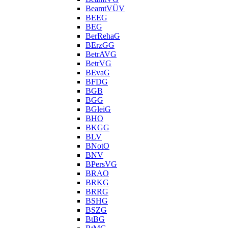
BeamtVÜV
BEEG
BEG
BerRehaG
BErzGG
BetrAVG
BetrVG
BEvaG
BFDG
BGB
BGG
BGleiG
BHO
BKGG
BLV
BNotO
BNV
BPersVG
BRAO
BRKG
BRRG
BSHG
BSZG
BtBG