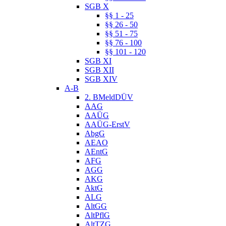
SGB X
§§ 1 - 25
§§ 26 - 50
§§ 51 - 75
§§ 76 - 100
§§ 101 - 120
SGB XI
SGB XII
SGB XIV
A-B
2. BMeldDÜV
AAG
AAÜG
AAÜG-ErstV
AbgG
AEAO
AEntG
AFG
AGG
AKG
AktG
ALG
AltGG
AltPflG
AltTZG