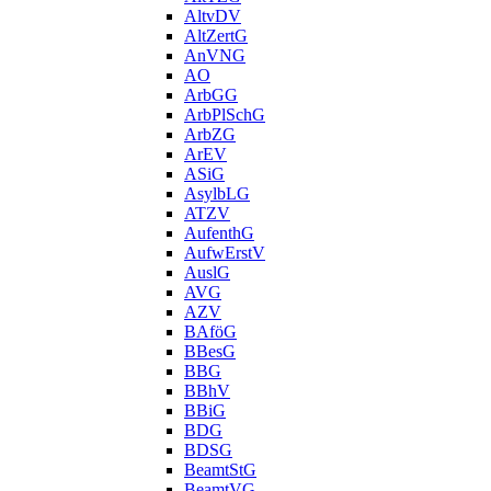
AltvDV
AltZertG
AnVNG
AO
ArbGG
ArbPlSchG
ArbZG
ArEV
ASiG
AsylbLG
ATZV
AufenthG
AufwErstV
AuslG
AVG
AZV
BAföG
BBesG
BBG
BBhV
BBiG
BDG
BDSG
BeamtStG
BeamtVG