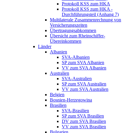
Protokoll KSS zum HKA
Protokoll KSS zum HKA -
Durchführungsteil (Anhang 7)
Multilaterale Zusammenrechnung von
Versicherungszeiten
Übertragungsabkommen
Übersicht zum Rheinschiffer-
Übereinkommen
Länder
Albanien
SVA-Albanien
SP zum SVA Albanien
VV zum SVA Albanien
Australien
SVA-Australien
SP zum SVA Australien
VV zum SVA Australien
Belgien
Bosnien-Herzegowina
Brasilien
SVA-Brasilien
SP zum SVA Brasilien
DV zum SVA Brasilien
VV zum SVA Brasilien
Bulgarien