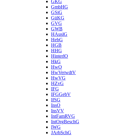
GKG
GmbHG
GSiG
GüKG
GVG
GWB
HAuslG
HebG
HGB
HHG
HinterlO
HkG
HwO
HwVerwdtV
HwVG
HZvG
IFG
IFGGebV
IfSG
InsO
InsVV
IntFamRVG
IntOrgBeschG
IWG
JArbSchG