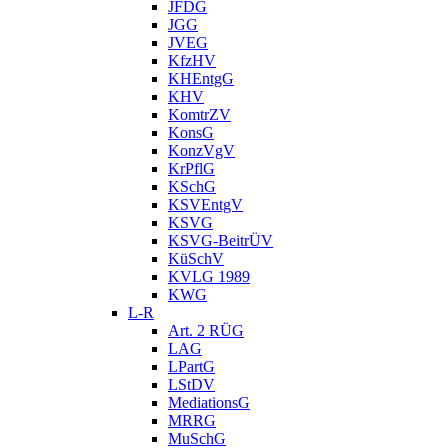
JFDG
JGG
JVEG
KfzHV
KHEntgG
KHV
KomtrZV
KonsG
KonzVgV
KrPflG
KSchG
KSVEntgV
KSVG
KSVG-BeitrÜV
KüSchV
KVLG 1989
KWG
L-R
Art. 2 RÜG
LAG
LPartG
LStDV
MediationsG
MRRG
MuSchG