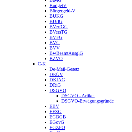
BtMG
BudgetV
Bürgergeld-V
BUKG
BUrlG
BVerfGG
BVersTG
BVFG
BVG
BVV
BwBeamtAusglG
BZVO
C-K
De-Mail-Gesetz
DEÜV
DKfAG
DRiG
DSGVO
DSGVO - Artikel
DSGVO-Erwägungsgründe
EBV
EFZG
EGBGB
EGovG
EGZPO