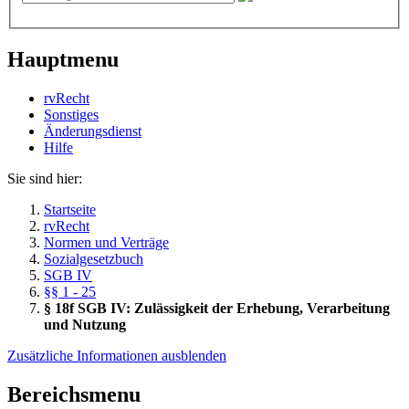
Hauptmenu
rvRecht
Sonstiges
Änderungsdienst
Hil­fe
Sie sind hier:
Startseite
rvRecht
Normen und Verträge
Sozialgesetzbuch
SGB IV
§§ 1 - 25
§ 18f SGB IV: Zulässigkeit der Erhebung, Verarbeitung
und Nutzung
Zusätzliche Informationen ausblenden
Bereichsmenu