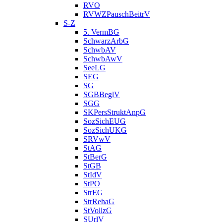
RVO
RVWZPauschBeitrV
S-Z
5. VermBG
SchwarzArbG
SchwbAV
SchwbAwV
SeeLG
SEG
SG
SGBBeglV
SGG
SKPersStruktAnpG
SozSichEUG
SozSichUKG
SRVwV
StAG
StBerG
StGB
StIdV
StPO
StrEG
StrRehaG
StVollzG
SUrlV