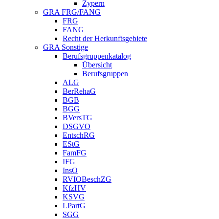
Zypern
GRA FRG/FANG
FRG
FANG
Recht der Herkunftsgebiete
GRA Sonstige
Berufsgruppenkatalog
Übersicht
Berufsgruppen
ALG
BerRehaG
BGB
BGG
BVersTG
DSGVO
EntschRG
EStG
FamFG
IFG
InsO
RVIOBeschZG
KfzHV
KSVG
LPartG
SGG