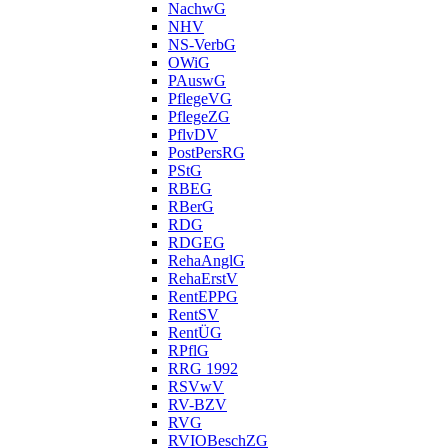
NachwG
NHV
NS-VerbG
OWiG
PAuswG
PflegeVG
PflegeZG
PflvDV
PostPersRG
PStG
RBEG
RBerG
RDG
RDGEG
RehaAnglG
RehaErstV
RentEPPG
RentSV
RentÜG
RPflG
RRG 1992
RSVwV
RV-BZV
RVG
RVIOBeschZG