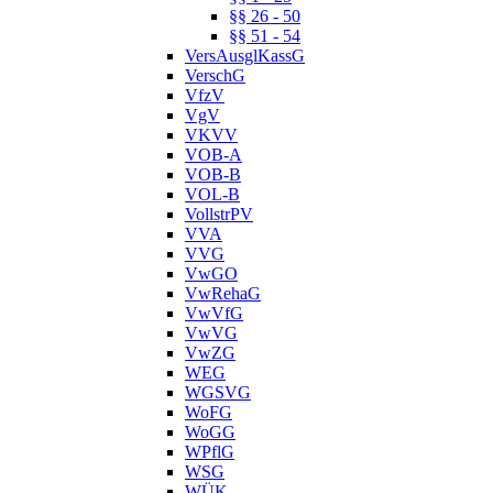
§§ 26 - 50
§§ 51 - 54
VersAusglKassG
VerschG
VfzV
VgV
VKVV
VOB-A
VOB-B
VOL-B
VollstrPV
VVA
VVG
VwGO
VwRehaG
VwVfG
VwVG
VwZG
WEG
WGSVG
WoFG
WoGG
WPflG
WSG
WÜK