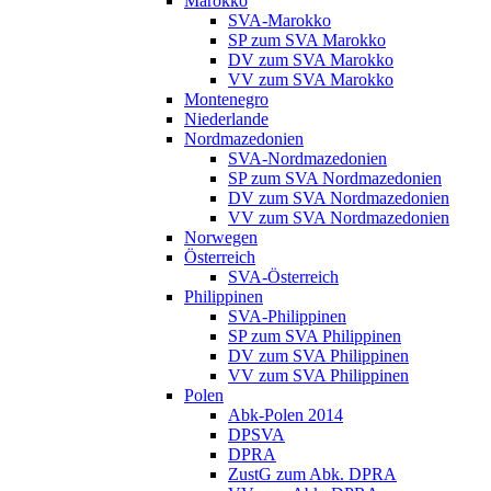
Marokko
SVA-Marokko
SP zum SVA Marokko
DV zum SVA Marokko
VV zum SVA Marokko
Montenegro
Niederlande
Nordmazedonien
SVA-Nordmazedonien
SP zum SVA Nordmazedonien
DV zum SVA Nordmazedonien
VV zum SVA Nordmazedonien
Norwegen
Österreich
SVA-Österreich
Philippinen
SVA-Philippinen
SP zum SVA Philippinen
DV zum SVA Philippinen
VV zum SVA Philippinen
Polen
Abk-Polen 2014
DPSVA
DPRA
ZustG zum Abk. DPRA