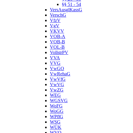
§§ 51 - 54
VersAusglKassG
VerschG
VfzV
VgV
VKVV
VOB-A
VOB-B
VOL-B
VollstrPV
VVA
VVG
VwGO
VwRehaG
VwVfG
VwVG
VwZG
WEG
WGSVG
WoFG
WoGG
WPflG
WSG
WÜK
WVO