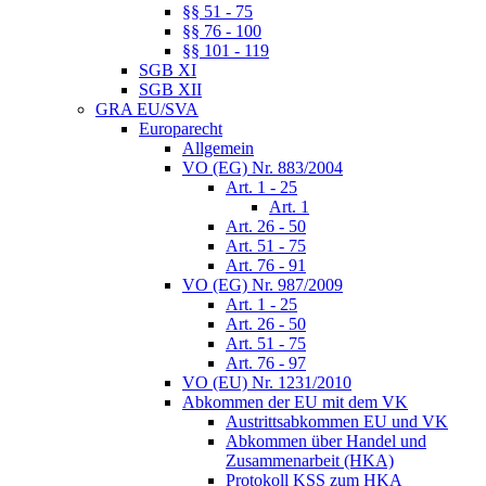
§§ 51 - 75
§§ 76 - 100
§§ 101 - 119
SGB XI
SGB XII
GRA EU/SVA
Europarecht
Allgemein
VO (EG) Nr. 883/2004
Art. 1 - 25
Art. 1
Art. 26 - 50
Art. 51 - 75
Art. 76 - 91
VO (EG) Nr. 987/2009
Art. 1 - 25
Art. 26 - 50
Art. 51 - 75
Art. 76 - 97
VO (EU) Nr. 1231/2010
Abkommen der EU mit dem VK
Austrittsabkommen EU und VK
Abkommen über Handel und
Zusammenarbeit (HKA)
Protokoll KSS zum HKA