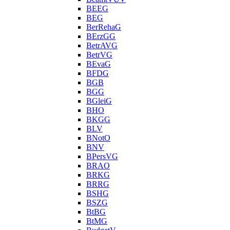
BEEG
BEG
BerRehaG
BErzGG
BetrAVG
BetrVG
BEvaG
BFDG
BGB
BGG
BGleiG
BHO
BKGG
BLV
BNotO
BNV
BPersVG
BRAO
BRKG
BRRG
BSHG
BSZG
BtBG
BtMG