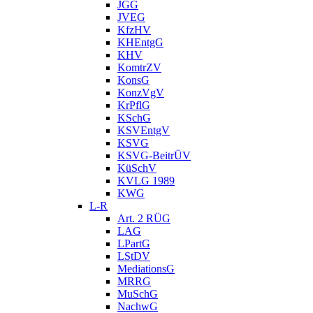
JGG
JVEG
KfzHV
KHEntgG
KHV
KomtrZV
KonsG
KonzVgV
KrPflG
KSchG
KSVEntgV
KSVG
KSVG-BeitrÜV
KüSchV
KVLG 1989
KWG
L-R
Art. 2 RÜG
LAG
LPartG
LStDV
MediationsG
MRRG
MuSchG
NachwG