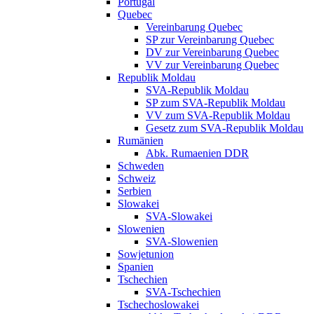
Portugal
Quebec
Vereinbarung Quebec
SP zur Vereinbarung Quebec
DV zur Vereinbarung Quebec
VV zur Vereinbarung Quebec
Republik Moldau
SVA-Republik Moldau
SP zum SVA-Republik Moldau
VV zum SVA-Republik Moldau
Gesetz zum SVA-Republik Moldau
Rumänien
Abk. Rumaenien DDR
Schweden
Schweiz
Serbien
Slowakei
SVA-Slowakei
Slowenien
SVA-Slowenien
Sowjetunion
Spanien
Tschechien
SVA-Tschechien
Tschechoslowakei