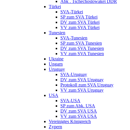
Abk . Tschechoslowakei DDR
Türkei
SVA-Türkei
SP zum SVA Türkei
DV zum SVA Türkei
VV zum SVA Türkei
Tunesien
SVA-Tunesien
SP zum SVA Tunesien
DV zum SVA Tunesien
VV zum SVA Tunesien
Ukraine
Ungarn
Uruguay
SVA-Uruguay
DV zum SVA Uruguay
Protokoll zum SVA Uruguay
VV zum SVA Uruguay
USA
SVA-USA
SP zum Abk. USA
DV zum SVA USA
VV zum SVA USA
Vereinigtes Königreich
Zypern