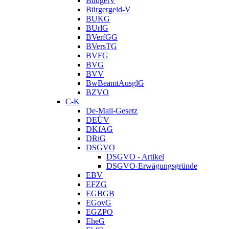
BudgetV
Bürgergeld-V
BUKG
BUrlG
BVerfGG
BVersTG
BVFG
BVG
BVV
BwBeamtAusglG
BZVO
C-K
De-Mail-Gesetz
DEÜV
DKfAG
DRiG
DSGVO
DSGVO - Artikel
DSGVO-Erwägungsgründe
EBV
EFZG
EGBGB
EGovG
EGZPO
EheG