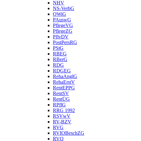
NHV
NS-VerbG
OWiG
PAuswG
PflegeVG
PflegeZG
PflvDV
PostPersRG
PStG
RBEG
RBerG
RDG
RDGEG
RehaAnglG
RehaErstV
RentEPPG
RentSV
RentÜG
RPflG
RRG 1992
RSVwV
RV-BZV
RVG
RVIOBeschZG
RVO