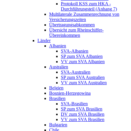
Protokoll KSS zum HKA -
Durchführungsteil (Anhang 7)
Multilaterale Zusammenrechnung von
Versicherungszeiten
Übertragungsabkommen
Übersicht zum Rheinschiffer-
Übereinkommen
Länder
Albanien
SVA-Albanien
SP zum SVA Albanien
VV zum SVA Albanien
Australien
SVA-Australien
SP zum SVA Australien
VV zum SVA Australien
Belgien
Bosnien-Herzegowina
Brasilien
SVA-Brasilien
SP zum SVA Brasilien
DV zum SVA Brasilien
VV zum SVA Brasilien
Bulgarien
Chile