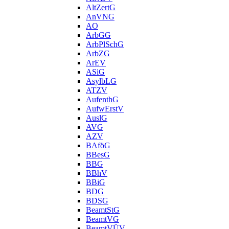
AltZertG
AnVNG
AO
ArbGG
ArbPlSchG
ArbZG
ArEV
ASiG
AsylbLG
ATZV
AufenthG
AufwErstV
AuslG
AVG
AZV
BAföG
BBesG
BBG
BBhV
BBiG
BDG
BDSG
BeamtStG
BeamtVG
BeamtVÜV