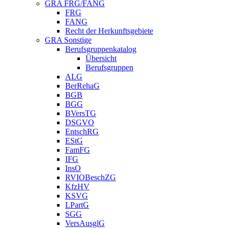
GRA FRG/FANG
FRG
FANG
Recht der Herkunftsgebiete
GRA Sonstige
Berufsgruppenkatalog
Übersicht
Berufsgruppen
ALG
BerRehaG
BGB
BGG
BVersTG
DSGVO
EntschRG
EStG
FamFG
IFG
InsO
RVIOBeschZG
KfzHV
KSVG
LPartG
SGG
VersAusglG