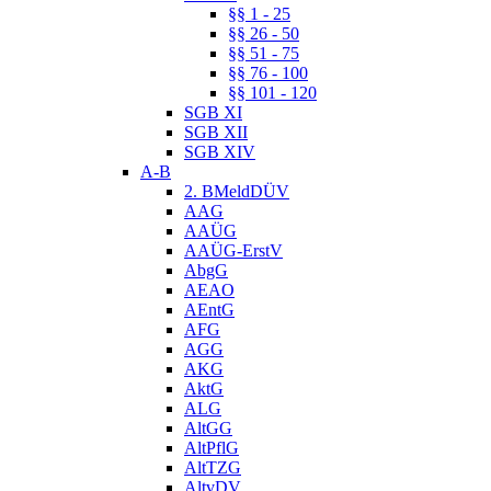
§§ 1 - 25
§§ 26 - 50
§§ 51 - 75
§§ 76 - 100
§§ 101 - 120
SGB XI
SGB XII
SGB XIV
A-B
2. BMeldDÜV
AAG
AAÜG
AAÜG-ErstV
AbgG
AEAO
AEntG
AFG
AGG
AKG
AktG
ALG
AltGG
AltPflG
AltTZG
AltvDV