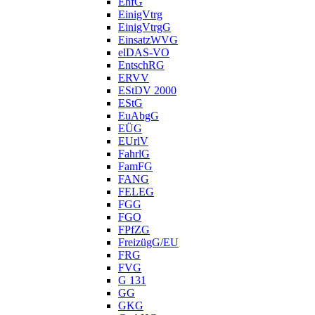
EhfG
EinigVtrg
EinigVtrgG
EinsatzWVG
elDAS-VO
EntschRG
ERVV
EStDV 2000
EStG
EuAbgG
EÜG
EUrlV
FahrlG
FamFG
FANG
FELEG
FGG
FGO
FPfZG
FreizügG/EU
FRG
FVG
G 131
GG
GKG