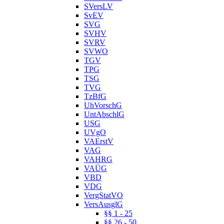
SVersLV
SvEV
SVG
SVHV
SVRV
SVWO
TGV
TPG
TSG
TVG
TzBfG
UhVorschG
UntAbschlG
USG
UVgO
VAErstV
VAG
VAHRG
VAÜG
VBD
VDG
VergStatVO
VersAusglG
§§ 1 - 25
§§ 26 - 50