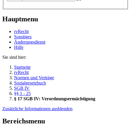
Hauptmenu
rvRecht
Sonstiges
Änderungsdienst
Hil­fe
Sie sind hier:
Startseite
rvRecht
Normen und Verträge
Sozialgesetzbuch
SGB IV
§§ 1 - 25
§ 17 SGB IV: Verordnungsermächtigung
Zusätzliche Informationen ausblenden
Bereichsmenu