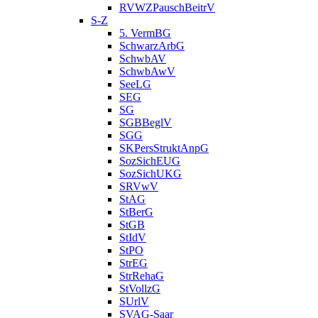
RVWZPauschBeitrV
S-Z
5. VermBG
SchwarzArbG
SchwbAV
SchwbAwV
SeeLG
SEG
SG
SGBBeglV
SGG
SKPersStruktAnpG
SozSichEUG
SozSichUKG
SRVwV
StAG
StBerG
StGB
StIdV
StPO
StrEG
StrRehaG
StVollzG
SUrlV
SVAG-Saar