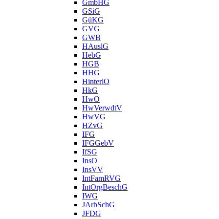
GmbHG
GSiG
GüKG
GVG
GWB
HAuslG
HebG
HGB
HHG
HinterlO
HkG
HwO
HwVerwdtV
HwVG
HZvG
IFG
IFGGebV
IfSG
InsO
InsVV
IntFamRVG
IntOrgBeschG
IWG
JArbSchG
JFDG