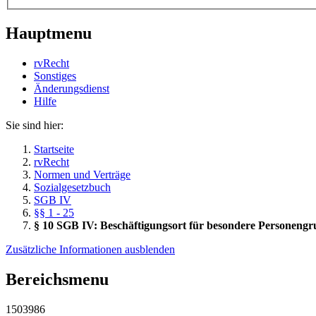
Hauptmenu
rvRecht
Sonstiges
Änderungsdienst
Hil­fe
Sie sind hier:
Startseite
rvRecht
Normen und Verträge
Sozialgesetzbuch
SGB IV
§§ 1 - 25
§ 10 SGB IV: Beschäftigungsort für besondere Personeng
Zusätzliche Informationen ausblenden
Bereichsmenu
1503986