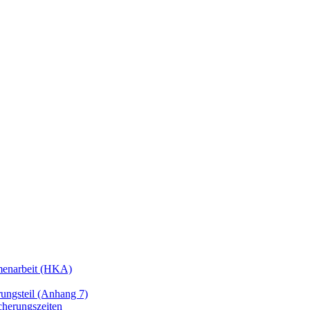
enarbeit (HKA)
ngsteil (Anhang 7)
cherungszeiten