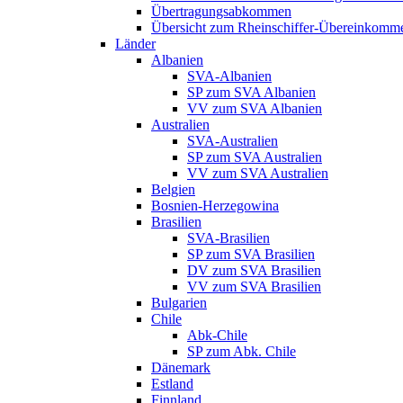
Übertragungsabkommen
Übersicht zum Rheinschiffer-Übereinkomm
Länder
Albanien
SVA-Albanien
SP zum SVA Albanien
VV zum SVA Albanien
Australien
SVA-Australien
SP zum SVA Australien
VV zum SVA Australien
Belgien
Bosnien-Herzegowina
Brasilien
SVA-Brasilien
SP zum SVA Brasilien
DV zum SVA Brasilien
VV zum SVA Brasilien
Bulgarien
Chile
Abk-Chile
SP zum Abk. Chile
Dänemark
Estland
Finnland