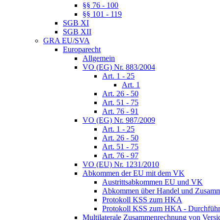
§§ 76 - 100
§§ 101 - 119
SGB XI
SGB XII
GRA EU/SVA
Europarecht
Allgemein
VO (EG) Nr. 883/2004
Art. 1 - 25
Art. 1
Art. 26 - 50
Art. 51 - 75
Art. 76 - 91
VO (EG) Nr. 987/2009
Art. 1 - 25
Art. 26 - 50
Art. 51 - 75
Art. 76 - 97
VO (EU) Nr. 1231/2010
Abkommen der EU mit dem VK
Austrittsabkommen EU und VK
Abkommen über Handel und Zusamm
Protokoll KSS zum HKA
Protokoll KSS zum HKA - Durchführu
Multilaterale Zusammenrechnung von Versi