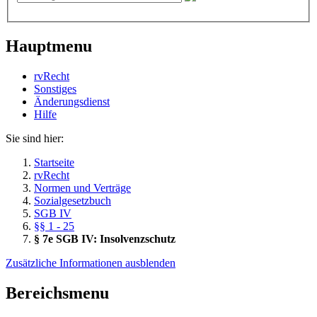
Hauptmenu
rvRecht
Sonstiges
Änderungsdienst
Hil­fe
Sie sind hier:
Startseite
rvRecht
Normen und Verträge
Sozialgesetzbuch
SGB IV
§§ 1 - 25
§ 7e SGB IV: Insolvenzschutz
Zusätzliche Informationen ausblenden
Bereichsmenu