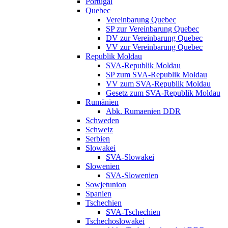
Portugal
Quebec
Vereinbarung Quebec
SP zur Vereinbarung Quebec
DV zur Vereinbarung Quebec
VV zur Vereinbarung Quebec
Republik Moldau
SVA-Republik Moldau
SP zum SVA-Republik Moldau
VV zum SVA-Republik Moldau
Gesetz zum SVA-Republik Moldau
Rumänien
Abk. Rumaenien DDR
Schweden
Schweiz
Serbien
Slowakei
SVA-Slowakei
Slowenien
SVA-Slowenien
Sowjetunion
Spanien
Tschechien
SVA-Tschechien
Tschechoslowakei