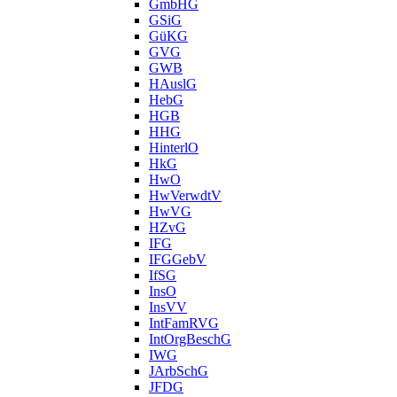
GmbHG
GSiG
GüKG
GVG
GWB
HAuslG
HebG
HGB
HHG
HinterlO
HkG
HwO
HwVerwdtV
HwVG
HZvG
IFG
IFGGebV
IfSG
InsO
InsVV
IntFamRVG
IntOrgBeschG
IWG
JArbSchG
JFDG