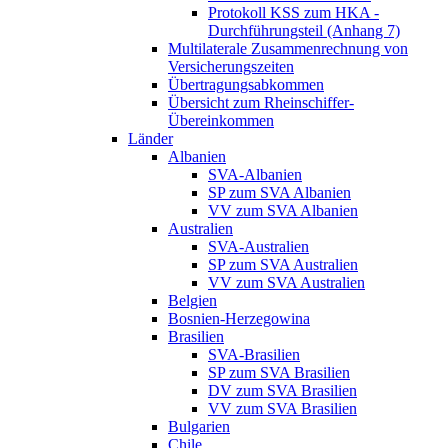
Protokoll KSS zum HKA -
Durchführungsteil (Anhang 7)
Multilaterale Zusammenrechnung von
Versicherungszeiten
Übertragungsabkommen
Übersicht zum Rheinschiffer-
Übereinkommen
Länder
Albanien
SVA-Albanien
SP zum SVA Albanien
VV zum SVA Albanien
Australien
SVA-Australien
SP zum SVA Australien
VV zum SVA Australien
Belgien
Bosnien-Herzegowina
Brasilien
SVA-Brasilien
SP zum SVA Brasilien
DV zum SVA Brasilien
VV zum SVA Brasilien
Bulgarien
Chile