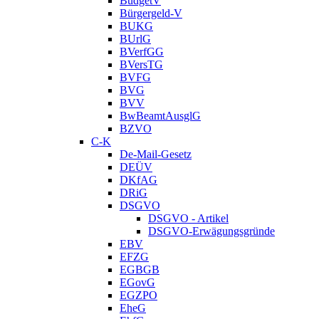
BudgetV
Bürgergeld-V
BUKG
BUrlG
BVerfGG
BVersTG
BVFG
BVG
BVV
BwBeamtAusglG
BZVO
C-K
De-Mail-Gesetz
DEÜV
DKfAG
DRiG
DSGVO
DSGVO - Artikel
DSGVO-Erwägungsgründe
EBV
EFZG
EGBGB
EGovG
EGZPO
EheG