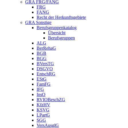
GRA FRG/FANG
FRG
FANG
Recht der Herkunftsgebiete
GRA Sonstige
Berufsgruppenkatalog
Übersicht
Berufsgruppen
ALG
BerRehaG
BGB
BGG
BVersTG
DSGVO
EntschRG
EStG
FamFG
IFG
InsO
RVIOBeschZG
KfzHV
KSVG
LPartG
SGG
VersAusglG