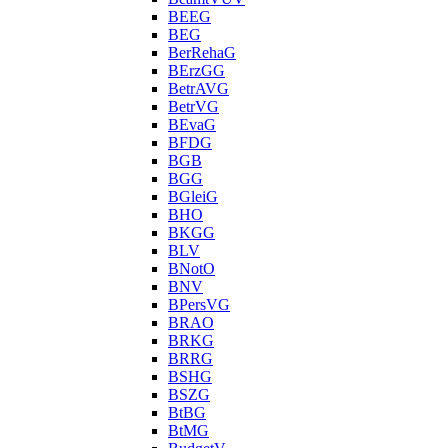
BEEG
BEG
BerRehaG
BErzGG
BetrAVG
BetrVG
BEvaG
BFDG
BGB
BGG
BGleiG
BHO
BKGG
BLV
BNotO
BNV
BPersVG
BRAO
BRKG
BRRG
BSHG
BSZG
BtBG
BtMG