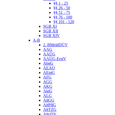
§§ 1 - 25
§§ 26 - 50
§§ 51 - 75
§§ 76 - 100
§§ 101 - 120
SGB XI
SGB XII
SGB XIV
A-B
2. BMeldDÜV
AAG
AAÜG
AAÜG-ErstV
AbgG
AEAO
AEntG
AFG
AGG
AKG
AktG
ALG
AltGG
AltPflG
AltTZG
AltvDV