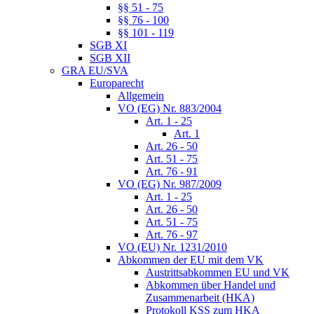
§§ 51 - 75
§§ 76 - 100
§§ 101 - 119
SGB XI
SGB XII
GRA EU/SVA
Europarecht
Allgemein
VO (EG) Nr. 883/2004
Art. 1 - 25
Art. 1
Art. 26 - 50
Art. 51 - 75
Art. 76 - 91
VO (EG) Nr. 987/2009
Art. 1 - 25
Art. 26 - 50
Art. 51 - 75
Art. 76 - 97
VO (EU) Nr. 1231/2010
Abkommen der EU mit dem VK
Austrittsabkommen EU und VK
Abkommen über Handel und
Zusammenarbeit (HKA)
Protokoll KSS zum HKA