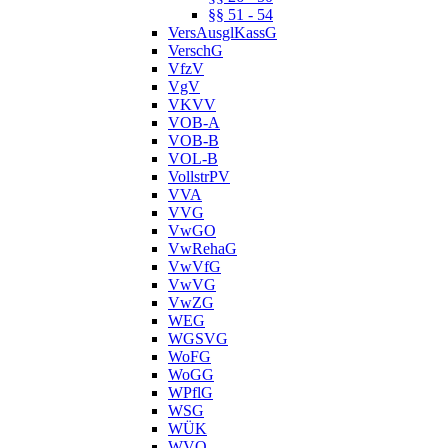
§§ 51 - 54
VersAusglKassG
VerschG
VfzV
VgV
VKVV
VOB-A
VOB-B
VOL-B
VollstrPV
VVA
VVG
VwGO
VwRehaG
VwVfG
VwVG
VwZG
WEG
WGSVG
WoFG
WoGG
WPflG
WSG
WÜK
WVO