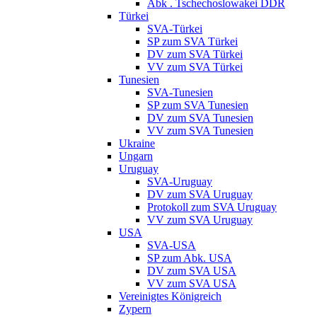
Abk . Tschechoslowakei DDR
Türkei
SVA-Türkei
SP zum SVA Türkei
DV zum SVA Türkei
VV zum SVA Türkei
Tunesien
SVA-Tunesien
SP zum SVA Tunesien
DV zum SVA Tunesien
VV zum SVA Tunesien
Ukraine
Ungarn
Uruguay
SVA-Uruguay
DV zum SVA Uruguay
Protokoll zum SVA Uruguay
VV zum SVA Uruguay
USA
SVA-USA
SP zum Abk. USA
DV zum SVA USA
VV zum SVA USA
Vereinigtes Königreich
Zypern