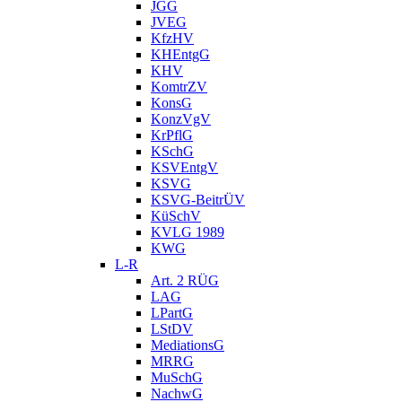
JGG
JVEG
KfzHV
KHEntgG
KHV
KomtrZV
KonsG
KonzVgV
KrPflG
KSchG
KSVEntgV
KSVG
KSVG-BeitrÜV
KüSchV
KVLG 1989
KWG
L-R
Art. 2 RÜG
LAG
LPartG
LStDV
MediationsG
MRRG
MuSchG
NachwG