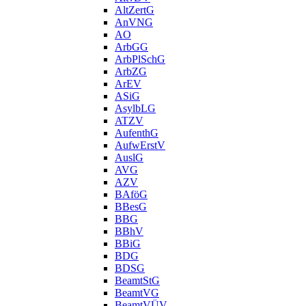
AltZertG
AnVNG
AO
ArbGG
ArbPlSchG
ArbZG
ArEV
ASiG
AsylbLG
ATZV
AufenthG
AufwErstV
AuslG
AVG
AZV
BAföG
BBesG
BBG
BBhV
BBiG
BDG
BDSG
BeamtStG
BeamtVG
BeamtVÜV