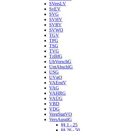
SVersLV
SvEV
SVG
SVHV
SVRV
SVWO
TGV
TPG
TSG
TVG
TzBfG
UhVorschG
UntAbschlG
USG
UVgO
VAErstV
VAG
VAHRG
VAÜG
VBD
VDG
VergStatVO
VersAusglG
§§ 1 - 25
§§ 26 - 50