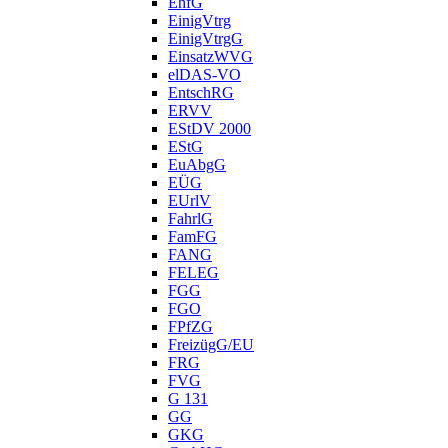
EhfG
EinigVtrg
EinigVtrgG
EinsatzWVG
elDAS-VO
EntschRG
ERVV
EStDV 2000
EStG
EuAbgG
EÜG
EUrlV
FahrlG
FamFG
FANG
FELEG
FGG
FGO
FPfZG
FreizügG/EU
FRG
FVG
G 131
GG
GKG