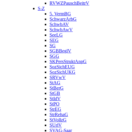
RVWZPauschBeitrV
S-Z
5. VermBG
SchwarzArbG
SchwbAV
SchwbAwV
SeeLG
SEG
SG
SGBBeglV
SGG
SKPersStruktAnpG
SozSichEUG
SozSichUKG
SRVwV
StAG
StBerG
StGB
StIdV
StPO
StrEG
StrRehaG
StVollzG
SUrlV
SVAG-Saar