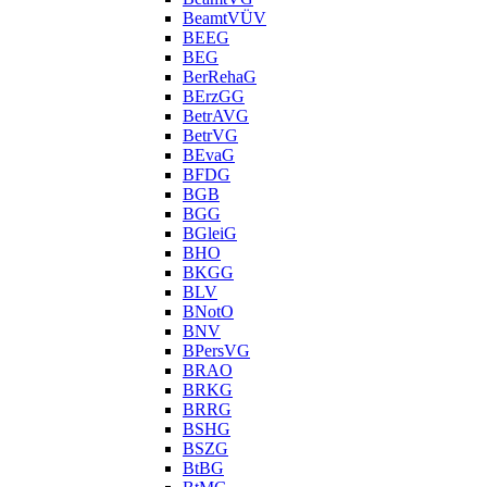
BeamtVÜV
BEEG
BEG
BerRehaG
BErzGG
BetrAVG
BetrVG
BEvaG
BFDG
BGB
BGG
BGleiG
BHO
BKGG
BLV
BNotO
BNV
BPersVG
BRAO
BRKG
BRRG
BSHG
BSZG
BtBG