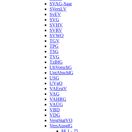
SVAG-Saar
SVersLV
SvEV
SVG
SVHV
SVRV
SVWO
TGV
TPG
TSG
TVG
TzBfG
UhVorschG
UntAbschlG
USG
UVgO
VAErstV
VAG
VAHRG
VAÜG
VBD
VDG
VergStatVO
VersAusglG
§§ 1 - 25