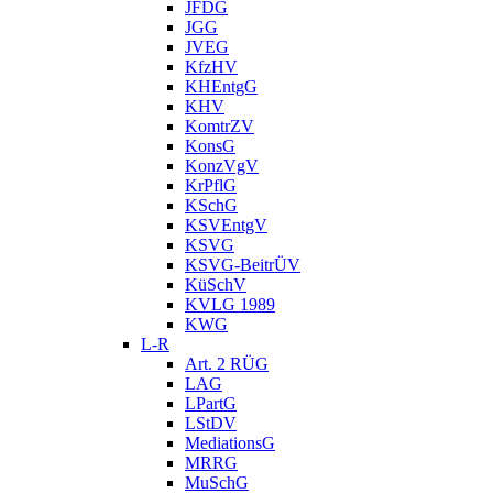
JFDG
JGG
JVEG
KfzHV
KHEntgG
KHV
KomtrZV
KonsG
KonzVgV
KrPflG
KSchG
KSVEntgV
KSVG
KSVG-BeitrÜV
KüSchV
KVLG 1989
KWG
L-R
Art. 2 RÜG
LAG
LPartG
LStDV
MediationsG
MRRG
MuSchG