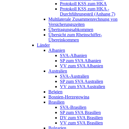
Protokoll KSS zum HKA
Protokoll KSS zum HKA -
Durchführungsteil (Anhang 7)
Multilaterale Zusammenrechnung von
Versicherungszeiten
Übertragungsabkommen
Übersicht zum Rheinschiffer-
Übereinkommen
Länder
Albanien
SVA-Albanien
SP zum SVA Albanien
VV zum SVA Albanien
Australien
SVA-Australien
SP zum SVA Australien
VV zum SVA Australien
Belgien
Bosnien-Herzegowina
Brasilien
SVA-Brasilien
SP zum SVA Brasilien
DV zum SVA Brasilien
VV zum SVA Brasilien
Bulgarien