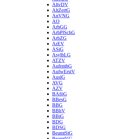
AltvDV
AltZertG
AnVNG
AO
ArbGG
ArbPlSchG
ArbZG
ArEV
ASiG
AsylbLG
ATZV
AufenthG
AufwErstV
AuslG
AVG
AZV
BAföG
BBesG
BBG
BBhV
BBiG
BDG
BDSG
BeamtStG
BeamtVG