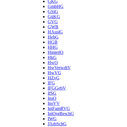
GKG
GmbHG
GSiG
GüKG
GVG
GWB
HAuslG
HebG
HGB
HHG
HinterlO
HkG
HwO
HwVerwdtV
HwVG
HZvG
IFG
IFGGebV
IfSG
InsO
InsVV
IntFamRVG
IntOrgBeschG
IWG
JArbSchG