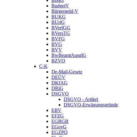
BtMG
BudgetV
Bürgergeld-V
BUKG
BUrlG
BVerfGG
BVersTG
BVFG
BVG
BVV
BwBeamtAusglG
BZVO
C-K
De-Mail-Gesetz
DEÜV
DKfAG
DRiG
DSGVO
DSGVO - Artikel
DSGVO-Erwägungsgründe
EBV
EFZG
EGBGB
EGovG
EGZPO