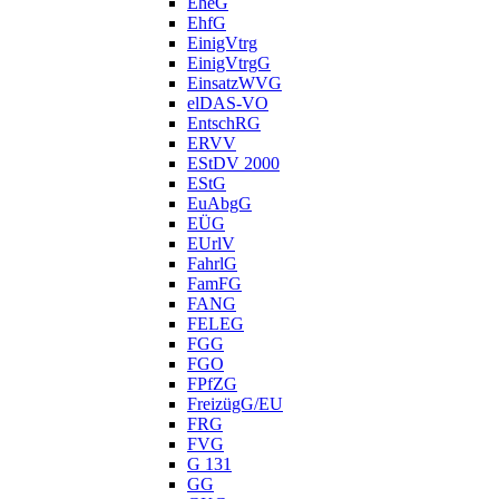
EheG
EhfG
EinigVtrg
EinigVtrgG
EinsatzWVG
elDAS-VO
EntschRG
ERVV
EStDV 2000
EStG
EuAbgG
EÜG
EUrlV
FahrlG
FamFG
FANG
FELEG
FGG
FGO
FPfZG
FreizügG/EU
FRG
FVG
G 131
GG