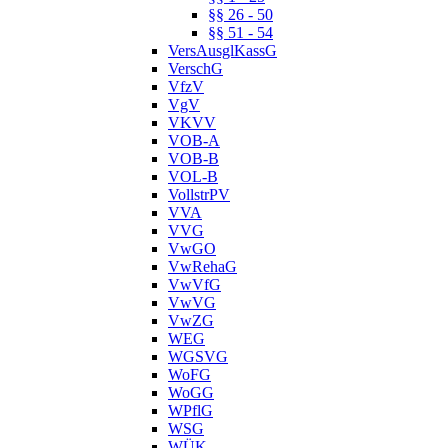
§§ 26 - 50
§§ 51 - 54
VersAusglKassG
VerschG
VfzV
VgV
VKVV
VOB-A
VOB-B
VOL-B
VollstrPV
VVA
VVG
VwGO
VwRehaG
VwVfG
VwVG
VwZG
WEG
WGSVG
WoFG
WoGG
WPflG
WSG
WÜK