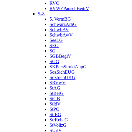
RVO
RVWZPauschBeitrV
S-Z
5. VermBG
SchwarzArbG
SchwbAV
SchwbAwV
SeeLG
SEG
SG
SGBBeglV
SGG
SKPersStruktAnpG
SozSichEUG
SozSichUKG
SRVwV
StAG
StBerG
StGB
StIdV
StPO
StrEG
StrRehaG
StVollzG
SUrlV