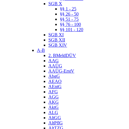
SGB X
§§ 1 - 25
§§ 26 - 50
§§ 51 - 75
§§ 76 - 100
§§ 101 - 120
SGB XI
SGB XII
SGB XIV
A-B
2. BMeldDÜV
AAG
AAÜG
AAÜG-ErstV
AbgG
AEAO
AEntG
AFG
AGG
AKG
AktG
ALG
AltGG
AltPflG
AltTZG