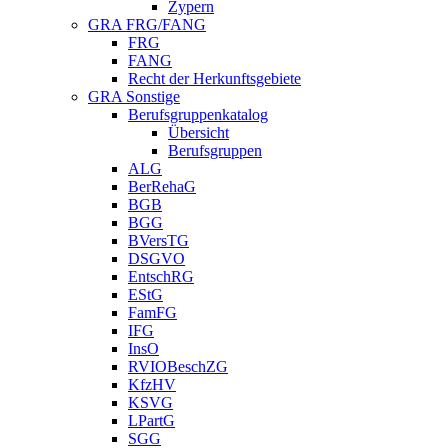
Zypern
GRA FRG/FANG
FRG
FANG
Recht der Herkunftsgebiete
GRA Sonstige
Berufsgruppenkatalog
Übersicht
Berufsgruppen
ALG
BerRehaG
BGB
BGG
BVersTG
DSGVO
EntschRG
EStG
FamFG
IFG
InsO
RVIOBeschZG
KfzHV
KSVG
LPartG
SGG