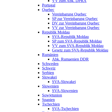
VV zum Abk. DPRA
Portugal
Quebec
Vereinbarung Quebec
SP zur Vereinbarung Quebec
DV zur Vereinbarung Quebec
VV zur Vereinbarung Quebec
Republik Moldau
SVA-Republik Moldau
SP zum SVA-Republik Moldau
VV zum SVA-Republik Moldau
Gesetz zum SVA-Republik Moldau
Rumänien
Abk. Rumaenien DDR
Schweden
Schweiz
Serbien
Slowakei
SVA-Slowakei
Slowenien
SVA-Slowenien
Sowjetunion
Spanien
Tschechien
SVA-Tschechien