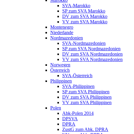
Marokko
SVA-Marokko
SP zum SVA Marokko
DV zum SVA Marokko
VV zum SVA Marokko
Montenegro
Niederlande
Nordmazedonien
SVA-Nordmazedonien
SP zum SVA Nordmazedonien
DV zum SVA Nordmazedonien
VV zum SVA Nordmazedonien
Norwegen
Österreich
SVA-Österreich
Philippinen
SVA-Philippinen
SP zum SVA Philippinen
DV zum SVA Philippinen
VV zum SVA Philippinen
Polen
Abk-Polen 2014
DPSVA
DPRA
ZustG zum Abk. DPRA