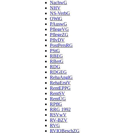
NachwG
NHV
NS-VerbG
OWiG
PAuswG
PflegeVG
PflegeZG
PflvDV
PostPersRG
PStG
RBEG
RBerG
RDG
RDGEG
RehaAnglG
RehaErstV
RentEPPG
RentSV
RentÜG
RPflG
RRG 1992
RSVwV
RV-BZV
RVG
RVIOBeschZG