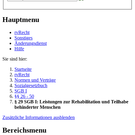
Hauptmenu
rvRecht
Sonstiges
Änderungsdienst
Hil­fe
Sie sind hier:
Startseite
rvRecht
Normen und Verträge
Sozialgesetzbuch
SGB I
§§ 26 - 50
§ 29 SGB I: Leistungen zur Rehabilitation und Teilhabe
behinderter Menschen
Zusätzliche Informationen ausblenden
Bereichsmenu