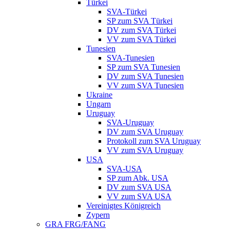
Türkei
SVA-Türkei
SP zum SVA Türkei
DV zum SVA Türkei
VV zum SVA Türkei
Tunesien
SVA-Tunesien
SP zum SVA Tunesien
DV zum SVA Tunesien
VV zum SVA Tunesien
Ukraine
Ungarn
Uruguay
SVA-Uruguay
DV zum SVA Uruguay
Protokoll zum SVA Uruguay
VV zum SVA Uruguay
USA
SVA-USA
SP zum Abk. USA
DV zum SVA USA
VV zum SVA USA
Vereinigtes Königreich
Zypern
GRA FRG/FANG