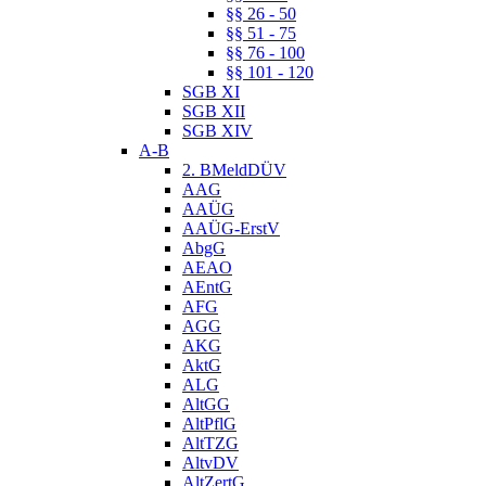
§§ 26 - 50
§§ 51 - 75
§§ 76 - 100
§§ 101 - 120
SGB XI
SGB XII
SGB XIV
A-B
2. BMeldDÜV
AAG
AAÜG
AAÜG-ErstV
AbgG
AEAO
AEntG
AFG
AGG
AKG
AktG
ALG
AltGG
AltPflG
AltTZG
AltvDV
AltZertG