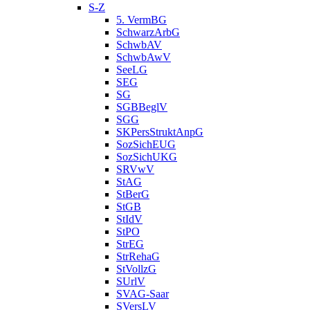
S-Z
5. VermBG
SchwarzArbG
SchwbAV
SchwbAwV
SeeLG
SEG
SG
SGBBeglV
SGG
SKPersStruktAnpG
SozSichEUG
SozSichUKG
SRVwV
StAG
StBerG
StGB
StIdV
StPO
StrEG
StrRehaG
StVollzG
SUrlV
SVAG-Saar
SVersLV