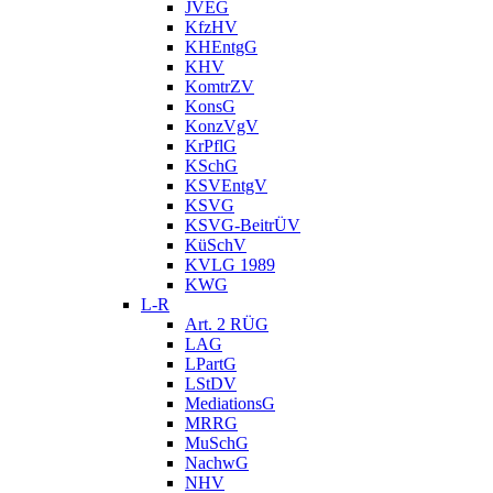
JVEG
KfzHV
KHEntgG
KHV
KomtrZV
KonsG
KonzVgV
KrPflG
KSchG
KSVEntgV
KSVG
KSVG-BeitrÜV
KüSchV
KVLG 1989
KWG
L-R
Art. 2 RÜG
LAG
LPartG
LStDV
MediationsG
MRRG
MuSchG
NachwG
NHV