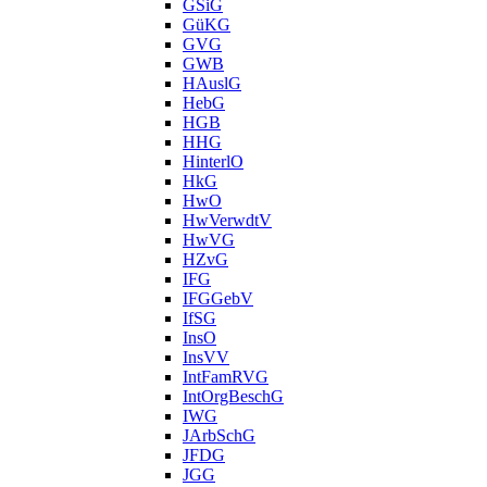
GSiG
GüKG
GVG
GWB
HAuslG
HebG
HGB
HHG
HinterlO
HkG
HwO
HwVerwdtV
HwVG
HZvG
IFG
IFGGebV
IfSG
InsO
InsVV
IntFamRVG
IntOrgBeschG
IWG
JArbSchG
JFDG
JGG