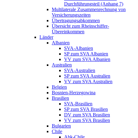
Durchführungsteil (Anhang 7)
Multilaterale Zusammenrechnung von
Versicherungszeiten
Übertragungsabkommen
Übersicht zum Rheinschiffer-
Übereinkommen
Länder
Albanien
SVA-Albanien
SP zum SVA Albanien
VV zum SVA Albanien
Australien
SVA-Australien
SP zum SVA Australien
VV zum SVA Australien
Belgien
Bosnien-Herzegowina
Brasilien
SVA-Brasilien
SP zum SVA Brasilien
DV zum SVA Brasilien
VV zum SVA Brasilien
Bulgarien
Chile
Abk-Chile