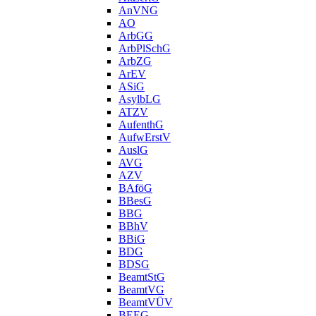
AnVNG
AO
ArbGG
ArbPlSchG
ArbZG
ArEV
ASiG
AsylbLG
ATZV
AufenthG
AufwErstV
AuslG
AVG
AZV
BAföG
BBesG
BBG
BBhV
BBiG
BDG
BDSG
BeamtStG
BeamtVG
BeamtVÜV
BEEG