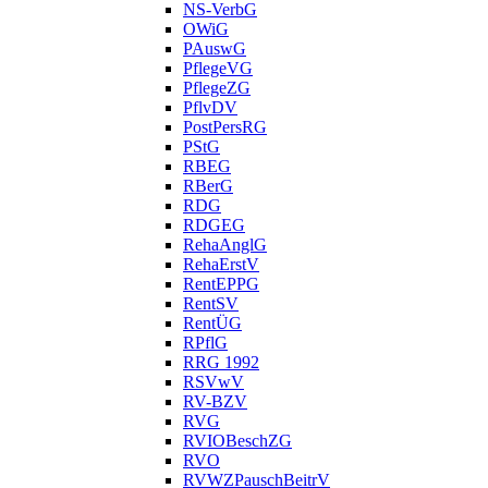
NS-VerbG
OWiG
PAuswG
PflegeVG
PflegeZG
PflvDV
PostPersRG
PStG
RBEG
RBerG
RDG
RDGEG
RehaAnglG
RehaErstV
RentEPPG
RentSV
RentÜG
RPflG
RRG 1992
RSVwV
RV-BZV
RVG
RVIOBeschZG
RVO
RVWZPauschBeitrV