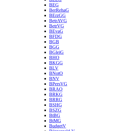
BEG
BerRehaG
BErzGG
BetrAVG
BetrVG
BEvaG
BFDG
BGB
BGG
BGleiG
BHO
BKGG
BLV
BNotO
BNV
BPersVG
BRAO
BRKG
BRRG
BSHG
BSZG
BtBG
BtMG
BudgetV