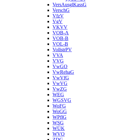
VersAusglKassG
VerschG
VfzV
VgV
VKVV
VOB-A
VOB-B
VOL-B
VollstrPV
VVA
VVG
VwGO
VwRehaG
VwVfG
VwVG
VwZG
WEG
WGSVG
WoFG
WoGG
WPflG
WSG
WÜK
WVO
ZDG