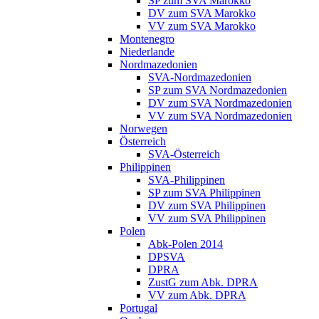
SP zum SVA Marokko
DV zum SVA Marokko
VV zum SVA Marokko
Montenegro
Niederlande
Nordmazedonien
SVA-Nordmazedonien
SP zum SVA Nordmazedonien
DV zum SVA Nordmazedonien
VV zum SVA Nordmazedonien
Norwegen
Österreich
SVA-Österreich
Philippinen
SVA-Philippinen
SP zum SVA Philippinen
DV zum SVA Philippinen
VV zum SVA Philippinen
Polen
Abk-Polen 2014
DPSVA
DPRA
ZustG zum Abk. DPRA
VV zum Abk. DPRA
Portugal