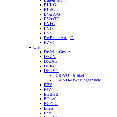
Bürgergeld-V
BUKG
BUrlG
BVerfGG
BVersTG
BVFG
BVG
BVV
BwBeamtAusglG
BZVO
C-K
De-Mail-Gesetz
DEÜV
DKfAG
DRiG
DSGVO
DSGVO - Artikel
DSGVO-Erwägungsgründe
EBV
EFZG
EGBGB
EGovG
EGZPO
EheG
EhfG