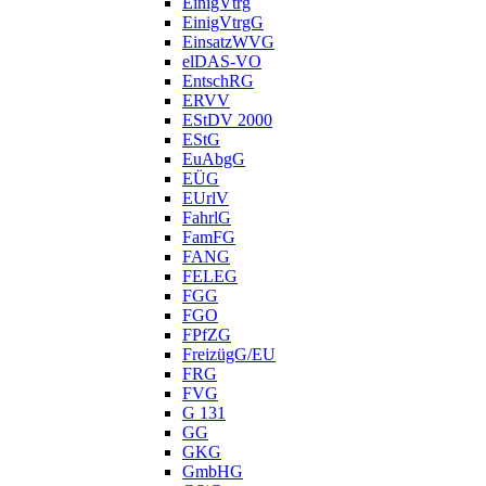
EinigVtrg
EinigVtrgG
EinsatzWVG
elDAS-VO
EntschRG
ERVV
EStDV 2000
EStG
EuAbgG
EÜG
EUrlV
FahrlG
FamFG
FANG
FELEG
FGG
FGO
FPfZG
FreizügG/EU
FRG
FVG
G 131
GG
GKG
GmbHG