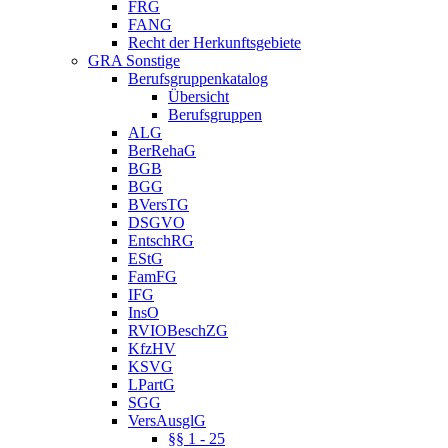
FRG
FANG
Recht der Herkunftsgebiete
GRA Sonstige
Berufsgruppenkatalog
Übersicht
Berufsgruppen
ALG
BerRehaG
BGB
BGG
BVersTG
DSGVO
EntschRG
EStG
FamFG
IFG
InsO
RVIOBeschZG
KfzHV
KSVG
LPartG
SGG
VersAusglG
§§ 1 - 25