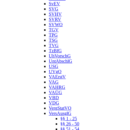
SvEV
SVG
SVHV
SVRV
SVWO
TGV
TPG
TSG
TVG
TzBfG
UhVorschG
UntAbschlG
USG
UVgO
VAErstV
VAG
VAHRG
VAÜG
VBD
VDG
VergStatVO
VersAusglG
§§ 1 - 25
§§ 26 - 50
§§ 51 - 54