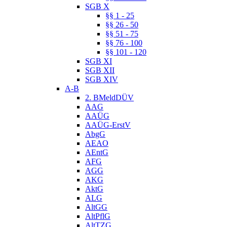
SGB X
§§ 1 - 25
§§ 26 - 50
§§ 51 - 75
§§ 76 - 100
§§ 101 - 120
SGB XI
SGB XII
SGB XIV
A-B
2. BMeldDÜV
AAG
AAÜG
AAÜG-ErstV
AbgG
AEAO
AEntG
AFG
AGG
AKG
AktG
ALG
AltGG
AltPflG
AltTZG