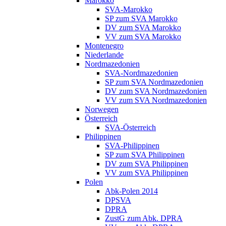
Marokko
SVA-Marokko
SP zum SVA Marokko
DV zum SVA Marokko
VV zum SVA Marokko
Montenegro
Niederlande
Nordmazedonien
SVA-Nordmazedonien
SP zum SVA Nordmazedonien
DV zum SVA Nordmazedonien
VV zum SVA Nordmazedonien
Norwegen
Österreich
SVA-Österreich
Philippinen
SVA-Philippinen
SP zum SVA Philippinen
DV zum SVA Philippinen
VV zum SVA Philippinen
Polen
Abk-Polen 2014
DPSVA
DPRA
ZustG zum Abk. DPRA