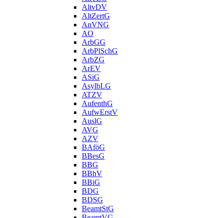
AltvDV
AltZertG
AnVNG
AO
ArbGG
ArbPlSchG
ArbZG
ArEV
ASiG
AsylbLG
ATZV
AufenthG
AufwErstV
AuslG
AVG
AZV
BAföG
BBesG
BBG
BBhV
BBiG
BDG
BDSG
BeamtStG
BeamtVG