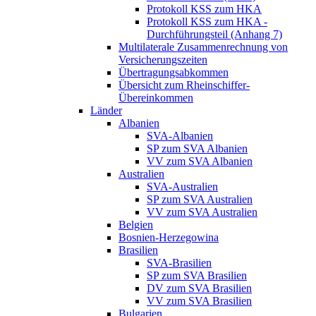
Protokoll KSS zum HKA
Protokoll KSS zum HKA -
Durchführungsteil (Anhang 7)
Multilaterale Zusammenrechnung von
Versicherungszeiten
Übertragungsabkommen
Übersicht zum Rheinschiffer-
Übereinkommen
Länder
Albanien
SVA-Albanien
SP zum SVA Albanien
VV zum SVA Albanien
Australien
SVA-Australien
SP zum SVA Australien
VV zum SVA Australien
Belgien
Bosnien-Herzegowina
Brasilien
SVA-Brasilien
SP zum SVA Brasilien
DV zum SVA Brasilien
VV zum SVA Brasilien
Bulgarien