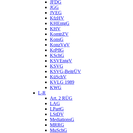
JFDG
JGG
JVEG
KfzHV
KHEntgG
KHV
KomtrZV
KonsG
KonzVgV
KrPflG
KSchG
KSVEntgV
KSVG
KSVG-BeitrÜV
KüSchV
KVLG 1989
KWG
L-R
Art. 2 RÜG
LAG
LPartG
LStDV
MediationsG
MRRG
MuSchG