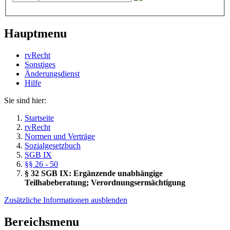
Hauptmenu
rvRecht
Sonstiges
Änderungsdienst
Hil­fe
Sie sind hier:
Startseite
rvRecht
Normen und Verträge
Sozialgesetzbuch
SGB IX
§§ 26 - 50
§ 32 SGB IX: Ergänzende unabhängige
Teilhabeberatung; Verordnungsermächtigung
Zusätzliche Informationen ausblenden
Bereichsmenu