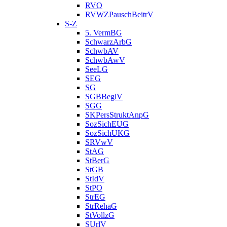
RVO
RVWZPauschBeitrV
S-Z
5. VermBG
SchwarzArbG
SchwbAV
SchwbAwV
SeeLG
SEG
SG
SGBBeglV
SGG
SKPersStruktAnpG
SozSichEUG
SozSichUKG
SRVwV
StAG
StBerG
StGB
StIdV
StPO
StrEG
StrRehaG
StVollzG
SUrlV