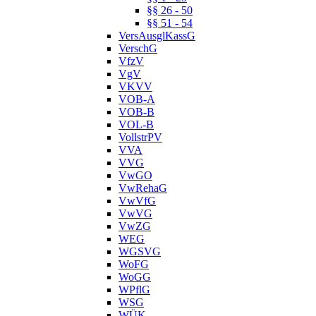
§§ 26 - 50
§§ 51 - 54
VersAusglKassG
VerschG
VfzV
VgV
VKVV
VOB-A
VOB-B
VOL-B
VollstrPV
VVA
VVG
VwGO
VwRehaG
VwVfG
VwVG
VwZG
WEG
WGSVG
WoFG
WoGG
WPflG
WSG
WÜK