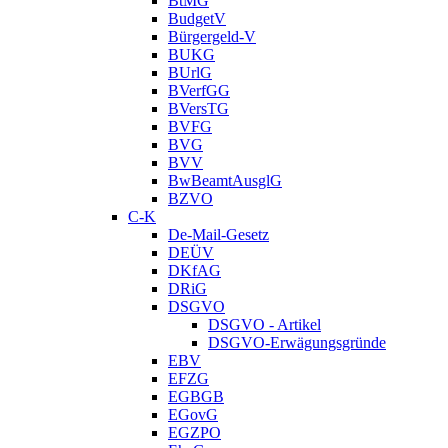
BtMG
BudgetV
Bürgergeld-V
BUKG
BUrlG
BVerfGG
BVersTG
BVFG
BVG
BVV
BwBeamtAusglG
BZVO
C-K
De-Mail-Gesetz
DEÜV
DKfAG
DRiG
DSGVO
DSGVO - Artikel
DSGVO-Erwägungsgründe
EBV
EFZG
EGBGB
EGovG
EGZPO