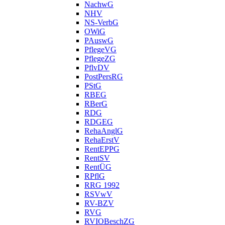
NachwG
NHV
NS-VerbG
OWiG
PAuswG
PflegeVG
PflegeZG
PflvDV
PostPersRG
PStG
RBEG
RBerG
RDG
RDGEG
RehaAnglG
RehaErstV
RentEPPG
RentSV
RentÜG
RPflG
RRG 1992
RSVwV
RV-BZV
RVG
RVIOBeschZG