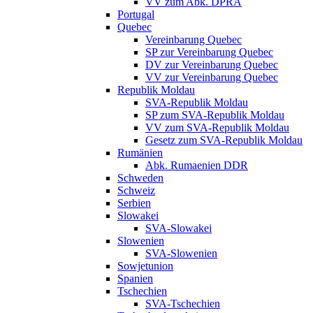
VV zum Abk. DPRA
Portugal
Quebec
Vereinbarung Quebec
SP zur Vereinbarung Quebec
DV zur Vereinbarung Quebec
VV zur Vereinbarung Quebec
Republik Moldau
SVA-Republik Moldau
SP zum SVA-Republik Moldau
VV zum SVA-Republik Moldau
Gesetz zum SVA-Republik Moldau
Rumänien
Abk. Rumaenien DDR
Schweden
Schweiz
Serbien
Slowakei
SVA-Slowakei
Slowenien
SVA-Slowenien
Sowjetunion
Spanien
Tschechien
SVA-Tschechien