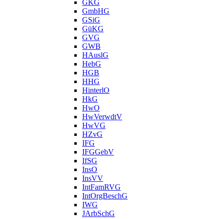
GKG
GmbHG
GSiG
GüKG
GVG
GWB
HAuslG
HebG
HGB
HHG
HinterlO
HkG
HwO
HwVerwdtV
HwVG
HZvG
IFG
IFGGebV
IfSG
InsO
InsVV
IntFamRVG
IntOrgBeschG
IWG
JArbSchG