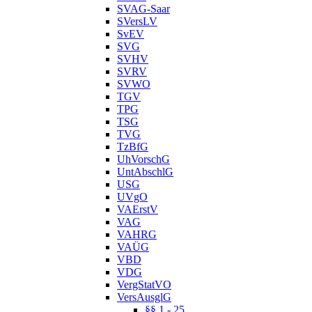
SVAG-Saar
SVersLV
SvEV
SVG
SVHV
SVRV
SVWO
TGV
TPG
TSG
TVG
TzBfG
UhVorschG
UntAbschlG
USG
UVgO
VAErstV
VAG
VAHRG
VAÜG
VBD
VDG
VergStatVO
VersAusglG
§§ 1 - 25