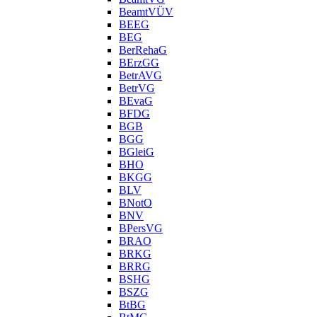
BeamtVÜV
BEEG
BEG
BerRehaG
BErzGG
BetrAVG
BetrVG
BEvaG
BFDG
BGB
BGG
BGleiG
BHO
BKGG
BLV
BNotO
BNV
BPersVG
BRAO
BRKG
BRRG
BSHG
BSZG
BtBG