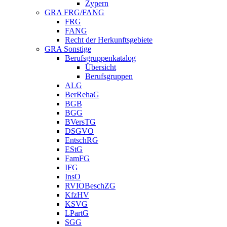
Zypern
GRA FRG/FANG
FRG
FANG
Recht der Herkunftsgebiete
GRA Sonstige
Berufsgruppenkatalog
Übersicht
Berufsgruppen
ALG
BerRehaG
BGB
BGG
BVersTG
DSGVO
EntschRG
EStG
FamFG
IFG
InsO
RVIOBeschZG
KfzHV
KSVG
LPartG
SGG