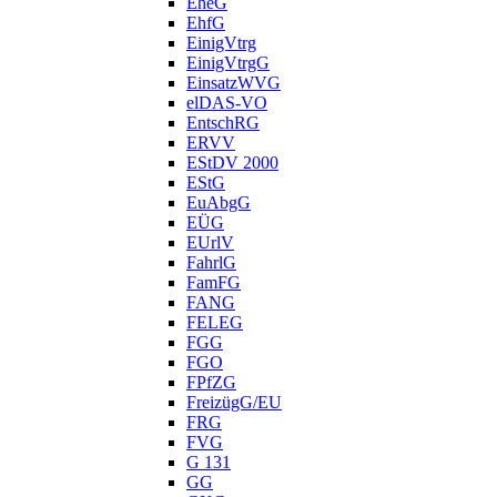
EheG
EhfG
EinigVtrg
EinigVtrgG
EinsatzWVG
elDAS-VO
EntschRG
ERVV
EStDV 2000
EStG
EuAbgG
EÜG
EUrlV
FahrlG
FamFG
FANG
FELEG
FGG
FGO
FPfZG
FreizügG/EU
FRG
FVG
G 131
GG