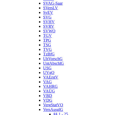
SVAG-Saar
SVersLV
SvEV
SVG
SVHV
SVRV
SVWO
TGV
TPG
TSG
TVG
TzBfG
UhVorschG
UntAbschlG
USG
UVgO
VAErstV
VAG
VAHRG
VAÜG
VBD
VDG
VergStatVO
VersAusglG
§§ 1 - 25