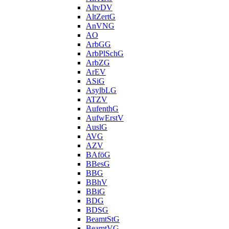
AltvDV
AltZertG
AnVNG
AO
ArbGG
ArbPlSchG
ArbZG
ArEV
ASiG
AsylbLG
ATZV
AufenthG
AufwErstV
AuslG
AVG
AZV
BAföG
BBesG
BBG
BBhV
BBiG
BDG
BDSG
BeamtStG
BeamtVG