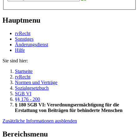
Hauptmenu
rvRecht
Sonstiges
Änderungsdienst
Hil­fe
Sie sind hier:
Startseite
rvRecht
Normen und Verträge
Sozialgesetzbuch
SGB VI
§§ 176 - 200
§ 180 SGB VI: Verordnungsermächtigung für die
Erstattung von Beiträgen für behinderte Menschen
Zusätzliche Informationen ausblenden
Bereichsmenu