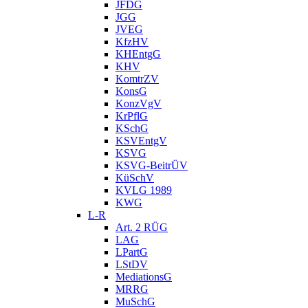
JFDG
JGG
JVEG
KfzHV
KHEntgG
KHV
KomtrZV
KonsG
KonzVgV
KrPflG
KSchG
KSVEntgV
KSVG
KSVG-BeitrÜV
KüSchV
KVLG 1989
KWG
L-R
Art. 2 RÜG
LAG
LPartG
LStDV
MediationsG
MRRG
MuSchG