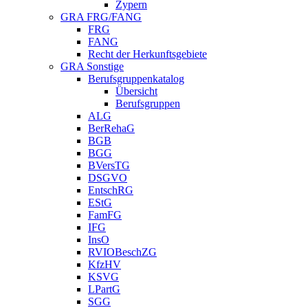
Zypern
GRA FRG/FANG
FRG
FANG
Recht der Herkunftsgebiete
GRA Sonstige
Berufsgruppenkatalog
Übersicht
Berufsgruppen
ALG
BerRehaG
BGB
BGG
BVersTG
DSGVO
EntschRG
EStG
FamFG
IFG
InsO
RVIOBeschZG
KfzHV
KSVG
LPartG
SGG