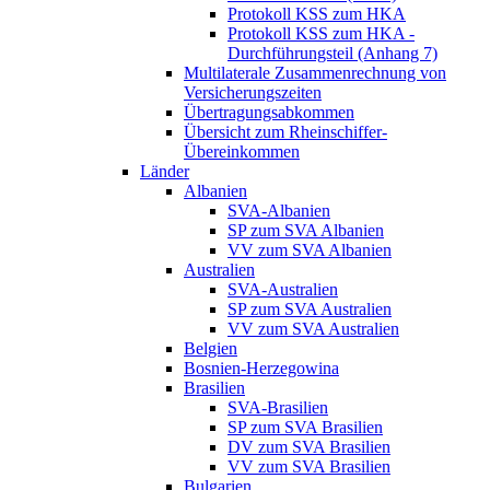
Protokoll KSS zum HKA
Protokoll KSS zum HKA -
Durchführungsteil (Anhang 7)
Multilaterale Zusammenrechnung von
Versicherungszeiten
Übertragungsabkommen
Übersicht zum Rheinschiffer-
Übereinkommen
Länder
Albanien
SVA-Albanien
SP zum SVA Albanien
VV zum SVA Albanien
Australien
SVA-Australien
SP zum SVA Australien
VV zum SVA Australien
Belgien
Bosnien-Herzegowina
Brasilien
SVA-Brasilien
SP zum SVA Brasilien
DV zum SVA Brasilien
VV zum SVA Brasilien
Bulgarien