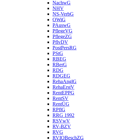
NachwG
NHV
NS-VerbG
OWiG
PAuswG
PflegeVG
PflegeZG
PflvDV
PostPersRG
PStG
RBEG
RBerG
RDG
RDGEG
RehaAnglG
RehaErstV
RentEPPG
RentSV
RentÜG
RPflG
RRG 1992
RSVwV
RV-BZV
RVG
RVIOBeschZG