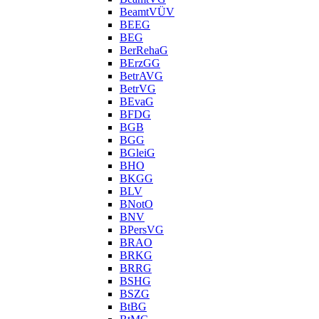
BeamtVÜV
BEEG
BEG
BerRehaG
BErzGG
BetrAVG
BetrVG
BEvaG
BFDG
BGB
BGG
BGleiG
BHO
BKGG
BLV
BNotO
BNV
BPersVG
BRAO
BRKG
BRRG
BSHG
BSZG
BtBG