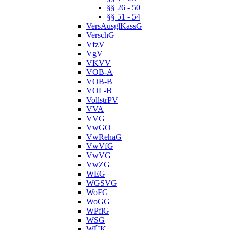
§§ 26 - 50
§§ 51 - 54
VersAusglKassG
VerschG
VfzV
VgV
VKVV
VOB-A
VOB-B
VOL-B
VollstrPV
VVA
VVG
VwGO
VwRehaG
VwVfG
VwVG
VwZG
WEG
WGSVG
WoFG
WoGG
WPflG
WSG
WÜK