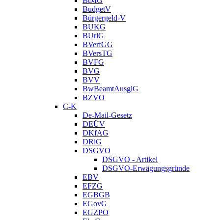
BtMG
BudgetV
Bürgergeld-V
BUKG
BUrlG
BVerfGG
BVersTG
BVFG
BVG
BVV
BwBeamtAusglG
BZVO
C-K
De-Mail-Gesetz
DEÜV
DKfAG
DRiG
DSGVO
DSGVO - Artikel
DSGVO-Erwägungsgründe
EBV
EFZG
EGBGB
EGovG
EGZPO