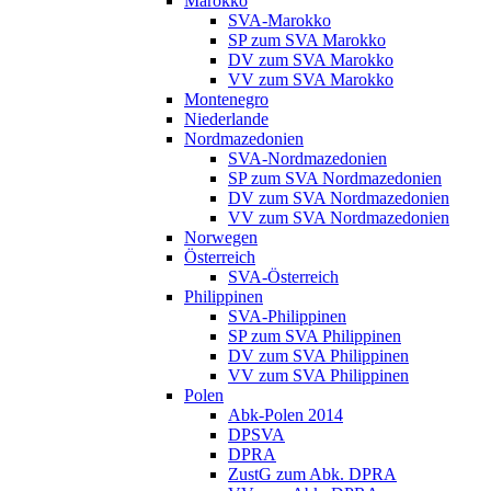
Marokko
SVA-Marokko
SP zum SVA Marokko
DV zum SVA Marokko
VV zum SVA Marokko
Montenegro
Niederlande
Nordmazedonien
SVA-Nordmazedonien
SP zum SVA Nordmazedonien
DV zum SVA Nordmazedonien
VV zum SVA Nordmazedonien
Norwegen
Österreich
SVA-Österreich
Philippinen
SVA-Philippinen
SP zum SVA Philippinen
DV zum SVA Philippinen
VV zum SVA Philippinen
Polen
Abk-Polen 2014
DPSVA
DPRA
ZustG zum Abk. DPRA