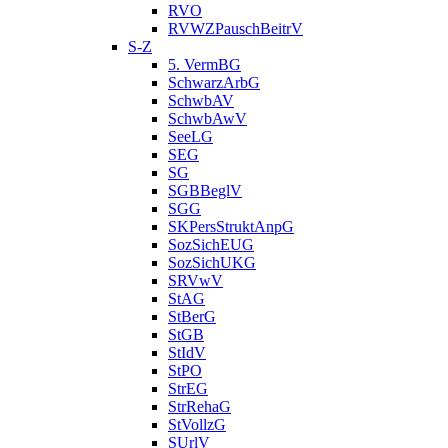
RVO
RVWZPauschBeitrV
S-Z
5. VermBG
SchwarzArbG
SchwbAV
SchwbAwV
SeeLG
SEG
SG
SGBBeglV
SGG
SKPersStruktAnpG
SozSichEUG
SozSichUKG
SRVwV
StAG
StBerG
StGB
StIdV
StPO
StrEG
StrRehaG
StVollzG
SUrlV