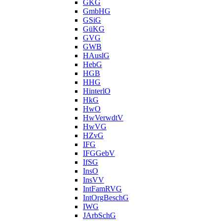
GKG
GmbHG
GSiG
GüKG
GVG
GWB
HAuslG
HebG
HGB
HHG
HinterlO
HkG
HwO
HwVerwdtV
HwVG
HZvG
IFG
IFGGebV
IfSG
InsO
InsVV
IntFamRVG
IntOrgBeschG
IWG
JArbSchG