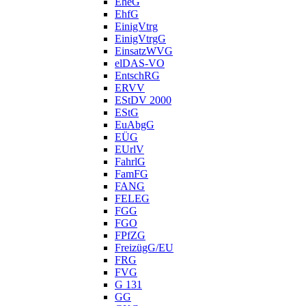
EheG
EhfG
EinigVtrg
EinigVtrgG
EinsatzWVG
elDAS-VO
EntschRG
ERVV
EStDV 2000
EStG
EuAbgG
EÜG
EUrlV
FahrlG
FamFG
FANG
FELEG
FGG
FGO
FPfZG
FreizügG/EU
FRG
FVG
G 131
GG