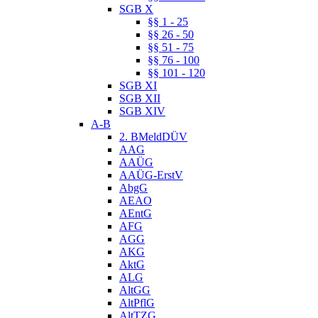
SGB X
§§ 1 - 25
§§ 26 - 50
§§ 51 - 75
§§ 76 - 100
§§ 101 - 120
SGB XI
SGB XII
SGB XIV
A-B
2. BMeldDÜV
AAG
AAÜG
AAÜG-ErstV
AbgG
AEAO
AEntG
AFG
AGG
AKG
AktG
ALG
AltGG
AltPflG
AltTZG