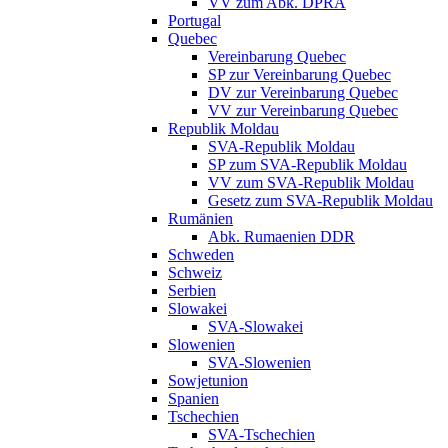
VV zum Abk. DPRA
Portugal
Quebec
Vereinbarung Quebec
SP zur Vereinbarung Quebec
DV zur Vereinbarung Quebec
VV zur Vereinbarung Quebec
Republik Moldau
SVA-Republik Moldau
SP zum SVA-Republik Moldau
VV zum SVA-Republik Moldau
Gesetz zum SVA-Republik Moldau
Rumänien
Abk. Rumaenien DDR
Schweden
Schweiz
Serbien
Slowakei
SVA-Slowakei
Slowenien
SVA-Slowenien
Sowjetunion
Spanien
Tschechien
SVA-Tschechien